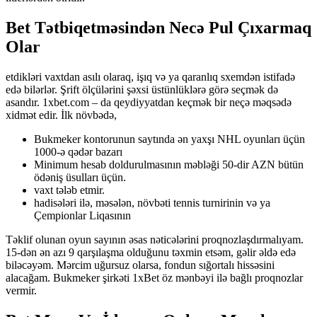
Bet Tətbiqetməsindən Necə Pul Çıxarmaq
Olar
etdikləri vaxtdan asılı olaraq, işıq və ya qaranlıq sxemdən istifadə
edə bilərlər. Şrift ölçülərini şəxsi üstünlüklərə görə seçmək də
asandır. 1xbet.com – da qeydiyyatdan keçmək bir neçə məqsədə
xidmət edir. İlk növbədə,
Bukmeker kontorunun saytında ən yaxşı NHL oyunları üçün
1000-ə qədər bazarı
Minimum hesab doldurulmasının məbləği 50-dir AZN bütün
ödəniş üsulları üçün.
vaxt tələb etmir.
hadisələri ilə, məsələn, növbəti tennis turnirinin və ya
Çempionlar Liqasının
Təklif olunan oyun sayının əsas nəticələrini proqnozlaşdırmalıyam.
15-dən ən azı 9 qarşılaşma olduğunu təxmin etsəm, gəlir əldə edə
biləcəyəm. Mərcim uğursuz olarsa, fondun sığortalı hissəsini
alacağam. Bukmeker şirkəti 1xBet öz mənbəyi ilə bağlı proqnozlar
vermir.