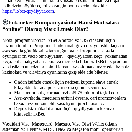
istifadə edir. Əsas üstünlüklərə yüksək əmsallar, idman və digər
tədbirlərin böyük seçimi və zəngin bonus seçimi daxildir
https://1xbet-qeydiyyat.com
.
bukmeker Kompaniyasinda Hansi Hadisələrə
“online” Olaraq Mərc Etmək Olar?
Mobil proqramMərclər 1xBet Android və iOS cihazları üçün
nəzərdə tutulub. Proqramın funksionallığı və dizaynı istifadəçilərin
əsas saytda gördüklərinə tam uyğun gəlir. Proqram vasitəsilə
oyunçular ən vacib əməliyyatları – qeydiyyatdan keçə, yoxlamadan
keçə, pul əməliyyatları apara və mərc edə bilərlər. 1xBet az proqramı
vasitəsilə mərc edənlər nəinki idmana və e-idmana mərc edə, həm də
kazinolara və televiziya oyunlarına çıxış əldə edə bilərlər.
Ondan istifadə etmək üçün nəticəni kupona əlavə etmək
kifayətdir, burada pulsuz mərc seçimini seçirsiniz.
Maksimum pul çixarmaq məbləği 75 min rubl təşkil edir.
Ayrı-ayrılıqda, mərclərin tarixini öyrənə, cari promosyonlara
baxa, hesabınızın təhlükəsizliyini qura bilərsiniz.
Depozitsiz mükafat almaq üçün qeydiyyatdan keçmək
kifayətdir 1xBet.
Vəsaitləri Visa, Mastercard, Maestro, Visa Qiwi Wallet ödəniş
sistemləri və Beeline, MTS, Tele2 və Megafon mobil operatorları