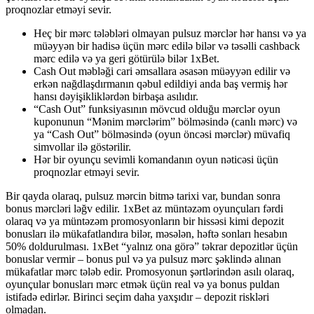
proqnozlar etməyi sevir.
Heç bir mərc tələbləri olmayan pulsuz mərclər hər hansı və ya
müəyyən bir hadisə üçün mərc edilə bilər və təsəlli cashback
mərc edilə və ya geri götürülə bilər 1xBet.
Cash Out məbləği cari əmsallara əsasən müəyyən edilir və
erkən nağdlaşdırmanın qəbul edildiyi anda baş vermiş hər
hansı dəyişikliklərdən birbaşa asılıdır.
“Cash Out” funksiyasının mövcud olduğu mərclər oyun
kuponunun “Mənim mərclərim” bölməsində (canlı mərc) və
ya “Cash Out” bölməsində (oyun öncəsi mərclər) müvafiq
simvollar ilə göstərilir.
Hər bir oyunçu sevimli komandanın oyun nəticəsi üçün
proqnozlar etməyi sevir.
Bir qayda olaraq, pulsuz mərcin bitmə tarixi var, bundan sonra
bonus mərcləri ləğv edilir. 1xBet az müntəzəm oyunçuları fərdi
olaraq və ya müntəzəm promosyonların bir hissəsi kimi depozit
bonusları ilə mükafatlandıra bilər, məsələn, həftə sonları hesabın
50% doldurulması. 1xBet “yalnız ona görə” təkrar depozitlər üçün
bonuslar vermir – bonus pul və ya pulsuz mərc şəklində alınan
mükafatlar mərc tələb edir. Promosyonun şərtlərindən asılı olaraq,
oyunçular bonusları mərc etmək üçün real və ya bonus puldan
istifadə edirlər. Birinci seçim daha yaxşıdır – depozit riskləri
olmadan.