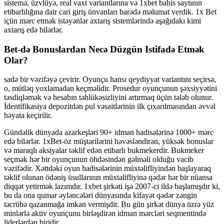
sistemə, üzvlüyə, real vaxt variantlarına və 1xbet bahis saytının
etibarlılığına dair cari giriş ünvanları barədə məlumat verdik. 1x Bet
içün mərc etmək istəyənlər axtarış sistemlərində aşağıdakı kimi
axtarış edə bilərlər.
Bet-də Bonuslardan Necə Düzgün Istifadə Etmək
Olar?
sadə bir vəzifəyə çevirir. Oyunçu hansı qeydiyyat variantını seçirsə,
o, mütləq yoxlamadan keçməlidir. Prosedur oyunçunun şəxsiyyətini
təsdiqləmək və hesabın təhlükəsizliyini artırmaq üçün tələb olunur.
İdentifikasiya depozitdən pul vəsaitlərinin ilk çıxarılmasından əvvəl
həyata keçirilir.
Gündəlik dünyada azarkeşləri 90+ idman hadisələrinə 1000+ mərc
edə bilərlər. 1xBet-öz müştərilərini həvəsləndirən, yüksək bonuslar
və maraqlı aksiyalar təklif edən etibarlı bukmekerdir. Bukmeker
seçmək hər bir oyunçunun öhdəsindən gəlməli olduğu vacib
vəzifədir. Xəttdəki oyun hadisələrinin müxtəlifliyindən başlayaraq
təklif olunan ödəniş üsullarının müxtəlifliyinə qədər hər bir nüansa
diqqət yetirmək lazımdır. 1xbet şirkəti işə 2007-ci ildə başlamışdır ki,
bu da ona qumar əyləncələri dünyasında kifayət qədər zəngin
təcrübə qazanmağa imkan vermişdir. Bu gün şirkət dünya üzrə yüz
minlərlə aktiv oyunçunu birləşdirən idman mərcləri seqmentində
liderlərdən biridir.