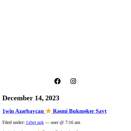
December 14, 2023
1win Azərbaycan
Rəsmi Bukmeker Sayt
Filed under:
1xbet apk
— user @ 7:16 am