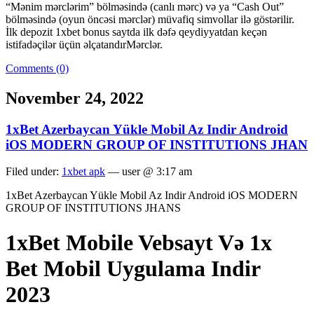
“Mənim mərclərim” bölməsində (canlı mərc) və ya “Cash Out”
bölməsində (oyun öncəsi mərclər) müvafiq simvollar ilə göstərilir.
İlk depozit 1xbet bonus saytda ilk dəfə qeydiyyatdan keçən
istifadəçilər üçün əlçatandırMərclər.
Comments (0)
November 24, 2022
1xBet Azerbaycan Yükle Mobil Az Indir Android
iOS MODERN GROUP OF INSTITUTIONS JHAN
Filed under:
1xbet apk
— user @ 3:17 am
1xBet Azerbaycan Yükle Mobil Az Indir Android iOS MODERN
GROUP OF INSTITUTIONS JHANS
1xBet Mobile Vebsayt Və 1x
Bet Mobil Uygulama Indir
2023