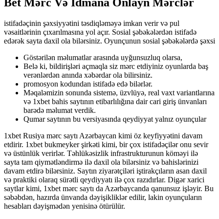
Bet Mərc Və İdmana Onlayn Mərclər
istifadəçinin şəxsiyyətini təsdiqləməyə imkan verir və pul
vəsaitlərinin çıxarılmasına yol açır. Sosial şəbəkələrdən istifadə
edərək sayta daxil ola bilərsiniz. Oyunçunun sosial şəbəkələrdə şəxsi
Göstərilən məlumatlar arasında uyğunsuzluq olarsa,
Belə ki, bildirişləri açmaqla siz mərc etdiyiniz oyunlarda baş
verənlərdən anında xəbərdar ola bilirsiniz.
promosyon kodundan istifadə edə bilərlər.
Məqaləmizin sonunda sistemə, üzvlüyə, real vaxt variantlarına
və 1xbet bahis saytının etibarlılığına dair cari giriş ünvanları
barədə məlumat verdik.
Qumar saytının bu versiyasında qeydiyyat yalnız oyunçular
1xbet Rusiya mərc saytı Azərbaycan kimi öz keyfiyyətini davam
etdirir. 1xbet bukmеykеr şirkəti kimi, bir çox istifadəçilər onu sevir
və üstünlük verirlər. Təhlükəsizlik infrastrukturunun köməyi ilə
sayta tam qiymətləndirmə ilə daxil ola bilərsiniz və bahislərinizi
davam etdirə bilərsiniz. Saytın ziyarətçiləri iştirakçıların asan daxil
və praktiki olaraq sürətli qeydiyyatı ilə çox razıdırlar. Digər xarici
saytlar kimi, 1xbet mərc saytı da Azərbaycanda qanunsuz işləyir. Bu
səbəbdən, hazırda ünvanda dəyişikliklər edilir, lakin oyunçuların
hesabları dəyişmədən yenisinə ötürülür.