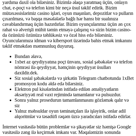
yardıma daxil ola bilərsiniz. Bizimlə əlaqə yaratmaq üçün, onlayn
chat, e-poçt və telefon kimi bir neçə üsul təklif edirik. Bizim
mütəxəssislərimiz casino işləri, oyun maşınları, depozitlər və pulların
çıxarılması, və başqa məsələlərlə bağlı hər hansı bir sualınıza
cavablandırmaq üçün hazırdırlar. Bizim oyunçularımız üçün ən çox
rahat və əlverişli mühit təmin etməyə çalışırıq və sizin bizim casino-
da özünüzü özünüzə təhlükəsiz və özəl hiss edə bilərsiniz.
Oyuncularımıza idman və kibersport üzərində bahis etmək imkanını
təklif etməkdən məmnunluq duyuruq.
Bundan əlavə,
1xbet az qeydiyyatına poçt ünvanı, sosial şəbəkələr və telefon
nömrəsi ilə qeydiyyat, həmçinin qeydiyyat üsulları
daxildir.dek.
Siz sosial şəbəkələrdə və şirkətin Telegram chatbotunda 1xBet
promosyon kodu əldə edə bilərsiniz.
Elektron pul kisələrindən istifadə edilən əməliyyatların
əksəriyyəti real vaxt rejimində tamamlanır və pulsuzdur.
Sonra yalnız prosedurun tamamlanmasını gözləmək qalır və
siz
Yalnız məhsuldar oyun təminatçıları ilə işləyirik, onlar adil
alqoritmlər və təsadüfi rəqəm üzrə yaradıcıları istifadə edirlər.
İnternet vasitəsilə bütün problemlər və şikayətlər siz həmişə Google
vasitəsilə zəng ilə keçirmək imkanı var. Məqaləmizin sonunda