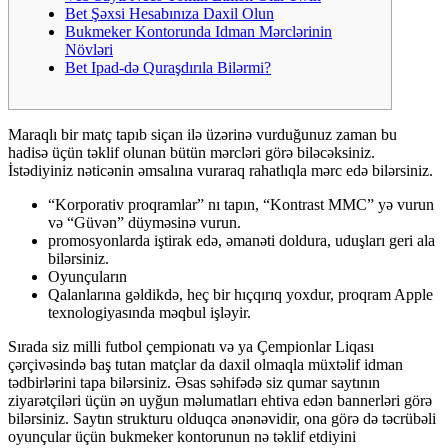
Bet Şəxsi Hesabınıza Daxil Olun
Bukmeker Kontorunda Idman Mərclərinin
Növləri
Bet Ipad-də Quraşdırıla Bilərmi?
Maraqlı bir matç tapıb siçan ilə üzərinə vurduğunuz zaman bu
hadisə üçün təklif olunan bütün mərcləri görə biləcəksiniz.
İstədiyiniz nəticənin əmsalına vuraraq rahatlıqla mərc edə bilərsiniz.
“Korporativ proqramlar” nı tapın, “Kontrast MMC” yə vurun
və “Güvən” düyməsinə vurun.
promosyonlarda iştirak edə, əmanəti doldura, uduşları geri ala
bilərsiniz.
Oyunçuların
Qalanlarına gəldikdə, heç bir hıçqırıq yoxdur, proqram Apple
texnologiyasında məqbul işləyir.
Sırada siz milli futbol çempionatı və ya Çempionlar Liqası
çərçivəsində baş tutan matçlar da daxil olmaqla müxtəlif idman
tədbirlərini tapa bilərsiniz. Əsas səhifədə siz qumar saytının
ziyarətçiləri üçün ən uyğun məlumatları ehtiva edən bannerləri görə
bilərsiniz. Saytın strukturu olduqca ənənəvidir, ona görə də təcrübəli
oyunçular üçün bukmeker kontorunun nə təklif etdiyini