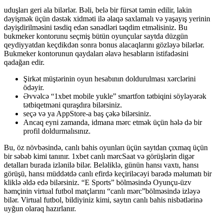
uduşları geri ala bilərlər. Bəli, belə bir fürsət təmin edilir, lakin
dəyişmək üçün dəstək xidməti ilə əlaqə saxlamalı və yaşayış yerinin
dəyişdirilməsini təsdiq edən sənədləri təqdim etməlisiniz. Bu
bukmeker kontorunu seçmiş bütün oyunçular saytda düzgün
qeydiyyatdan keçdikdən sonra bonus alacaqlarını gözləyə bilərlər.
Bukmeker kontorunun qaydaları əlavə hesabların istifadəsini
qadağan edir.
Şirkət müştərinin oyun hesabının doldurulması xərclərini
ödəyir.
Əvvəlcə “1xbet mobile yukle” smartfon tətbiqini söyləyərək
tətbiqetməni quraşdıra bilərsiniz.
seçə və ya AppStore-a baş çəkə bilərsiniz.
Ancaq eyni zamanda, idmana mərc etmək üçün hələ də bir
profil doldurmalısınız.
Bu, öz növbəsində, canlı bahis oyunları üçün saytdan çıxmaq üçün
bir səbəb kimi tanınır. 1xbet canlı mərcSaat və görüşlərin digər
detalları burada izlənilə bilər. Beləliklə, günün hansı vaxtı, hansı
görüşü, hansı müddətdə canlı efirdə keçiriləcəyi barədə məlumatı bir
kliklə əldə edə bilərsiniz. “E Sports” bölməsində Oyunçu-üzv
həmçinin virtual futbol matçlarını “canlı mərc”bölməsində izləyə
bilər. Virtual futbol, bildiyiniz kimi, saytın canlı bahis nisbətlərinə
uyğun olaraq hazırlanır.