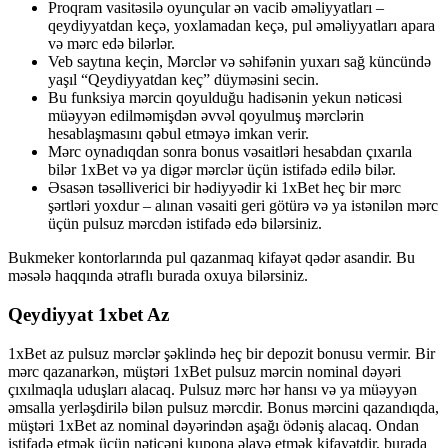
Proqram vasitəsilə oyunçular ən vacib əməliyyatları –
qeydiyyatdan keçə, yoxlamadan keçə, pul əməliyyatları apara
və mərc edə bilərlər.
Veb saytına keçin, Mərclər və səhifənin yuxarı sağ küncündə
yaşıl “Qeydiyyatdan keç” düyməsini secin.
Bu funksiya mərcin qoyulduğu hadisənin yekun nəticəsi
müəyyən edilməmişdən əvvəl qoyulmuş mərclərin
hesablaşmasını qəbul etməyə imkan verir.
Mərc oynadıqdan sonra bonus vəsaitləri hesabdan çıxarıla
bilər 1xBet və ya digər mərclər üçün istifadə edilə bilər.
Əsasən təsəlliverici bir hədiyyədir ki 1xBet heç bir mərc
şərtləri yoxdur – alınan vəsaiti geri götürə və ya istənilən mərc
üçün pulsuz mərcdən istifadə edə bilərsiniz.
Bukmeker kontorlarında pul qazanmaq kifayət qədər asandir. Bu
məsələ haqqında ətraflı burada oxuya bilərsiniz.
Qeydiyyat 1xbet Az
1xBet az pulsuz mərclər şəklində heç bir depozit bonusu vermir. Bir
mərc qazanarkən, müştəri 1xBet pulsuz mərcin nominal dəyəri
çıxılmaqla uduşları alacaq. Pulsuz mərc hər hansı və ya müəyyən
əmsalla yerləşdirilə bilən pulsuz mərcdir. Bonus mərcini qazandıqda,
müştəri 1xBet az nominal dəyərindən aşağı ödəniş alacaq. Ondan
istifadə etmək üçün nəticəni kupona əlavə etmək kifayətdir, burada