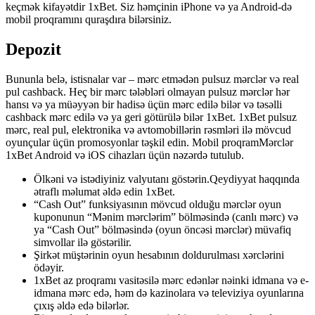
keçmək kifayətdir 1xBet. Siz həmçinin iPhone və ya Android-də
mobil proqramını quraşdıra bilərsiniz.
Depozit
Bununla belə, istisnalar var – mərc etmədən pulsuz mərclər və real
pul cashback. Heç bir mərc tələbləri olmayan pulsuz mərclər hər
hansı və ya müəyyən bir hadisə üçün mərc edilə bilər və təsəlli
cashback mərc edilə və ya geri götürülə bilər 1xBet. 1xBet pulsuz
mərc, real pul, elektronika və avtomobillərin rəsmləri ilə mövcud
oyunçular üçün promosyonlar təşkil edin. Mobil proqramMərclər
1xBet Android və iOS cihazları üçün nəzərdə tutulub.
Ölkəni və istədiyiniz valyutanı göstərin.Qeydiyyat haqqında
ətraflı məlumat əldə edin 1xBet.
“Cash Out” funksiyasının mövcud olduğu mərclər oyun
kuponunun “Mənim mərclərim” bölməsində (canlı mərc) və
ya “Cash Out” bölməsində (oyun öncəsi mərclər) müvafiq
simvollar ilə göstərilir.
Şirkət müştərinin oyun hesabının doldurulması xərclərini
ödəyir.
1xBet az proqramı vasitəsilə mərc edənlər nəinki idmana və e-
idmana mərc edə, həm də kazinolara və televiziya oyunlarına
çıxış əldə edə bilərlər.