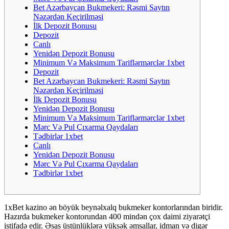
Bet Azərbaycan Bukmekeri: Rəsmi Saytın
Nəzərdən Keçirilməsi
İlk Depozit Bonusu
Depozit
Canlı
Yenidən Depozit Bonusu
Minimum Və Maksimum Tariflərmərclər 1xbet
Depozit
Bet Azərbaycan Bukmekeri: Rəsmi Saytın
Nəzərdən Keçirilməsi
İlk Depozit Bonusu
Yenidən Depozit Bonusu
Minimum Və Maksimum Tariflərmərclər 1xbet
Mərc Və Pul Çıxarma Qaydaları
Tədbirlər 1xbet
Canlı
Yenidən Depozit Bonusu
Mərc Və Pul Çıxarma Qaydaları
Tədbirlər 1xbet
1xBet kazino ən böyük beynəlxalq bukmeker kontorlarından biridir.
Hazırda bukmeker kontorundan 400 mindən çox daimi ziyarətçi
istifadə edir. Əsas üstünlüklərə yüksək əmsallar, idman və digər