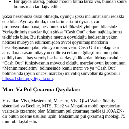
Bir qayda olaraq, pulsuz mərcin bitmə tarixi var, bundan sonra
bonus mərcləri ləğv edilir.
Şəxsi hesabınıza daxil olmaqla, oyunçu şəxsi məlumatlarını redaktə
edə bilər. Ayrı-ayrılıqda, mərclərin tarixini öyrənə, cari
promosyonlara baxa, hesabınızın təhlükəsizliyini qura bilərsiniz.
Yerləşdirilmiş mərclər üçün şirkət “Cash Out” erkən nağdlaşdırma
təklif edə bilər. Bu funksiya mərcin qoyulduğu hadisənin yekun
nəticəsi müəyyən edilməmişdən əvvəl qoyulmuş mərclərin
hesablaşmasını qəbul etməyə imkan verir. Cash Out məbləği cari
əmsallara əsasən müəyyən edilir və erkən nağdlaşdırmanın qəbul
edildiyi anda baş vermiş hər hansı dəyişikliklərdən birbaşa asılıdır.
“Cash Out” funksiyasının mövcud olduğu mərclər oyun kuponunun
“Mənim mərclərim” bölməsində (canlı mərc) və ya “Cash Out”
bölməsində (oyun öncəsi mərclər) müvafiq simvollar ilə göstərilir
https://1xbet-qeydiyyat.com
.
Mərc Və Pul Çıxarma Qaydaları
Vəsaitləri Visa, Mastercard, Maestro, Visa Qiwi Wallet ödəniş
sistemləri və Beeline, MTS, Tele2 və Megafon mobil operatorları
vasitəsilə çıxarmaq olar. Minimum pul çixarmaq məbləği 100AZN-
dir bütün odeme üsullari üçün. Maksimum pul çixarmaq məbləği 75
min rubl təşkil edir.