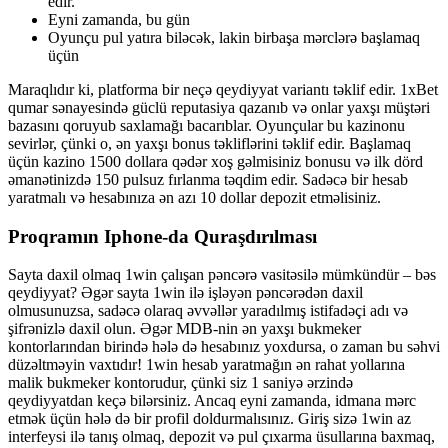
edir.
Eyni zamanda, bu gün
Oyunçu pul yatıra biləcək, lakin birbaşa mərclərə başlamaq
üçün
Maraqlıdır ki, platforma bir neçə qeydiyyat variantı təklif edir. 1xBet
qumar sənayesində güclü reputasiya qazanıb və onlar yaxşı müştəri
bazasını qoruyub saxlamağı bacarıblar. Oyunçular bu kazinonu
sevirlər, çünki o, ən yaxşı bonus təkliflərini təklif edir. Başlamaq
üçün kazino 1500 dollara qədər xoş gəlmisiniz bonusu və ilk dörd
əmanətinizdə 150 ​​pulsuz fırlanma təqdim edir. Sadəcə bir hesab
yaratmalı və hesabınıza ən azı 10 dollar depozit etməlisiniz.
Proqramın Iphone-da Quraşdırılması
Sayta daxil olmaq 1win çalışan pəncərə vasitəsilə mümkündür – bəs
qeydiyyat? Əgər sayta 1win ilə işləyən pəncərədən daxil
olmusunuzsa, sadəcə olaraq əvvəllər yaradılmış istifadəçi adı və
şifrənizlə daxil olun. Əgər MDB-nin ən yaxşı bukmeker
kontorlarından birində hələ də hesabınız yoxdursa, o zaman bu səhvi
düzəltməyin vaxtıdır! 1win hesab yaratmağın ən rahat yollarına
malik bukmeker kontorudur, çünki siz 1 saniyə ərzində
qeydiyyatdan keçə bilərsiniz. Ancaq eyni zamanda, idmana mərc
etmək üçün hələ də bir profil doldurmalısınız. Giriş sizə 1win az
interfeysi ilə tanış olmaq, depozit və pul çıxarma üsullarına baxmaq,