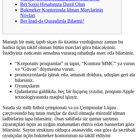
Bet Şəxsi Hesabınıza Daxil Olun
Bukmeker Kontorunda Idman Mərclərinin
Növləri
Bet Ipad-də Quraşdırıla Bilərmi?
Maraqlı bir matç tapıb siçan ilə üzərinə vurduğunuz zaman bu
hadisə üçün təklif olunan bütün mərcləri görə biləcəksiniz.
İstədiyiniz nəticənin əmsalına vuraraq rahatlıqla mərc edə bilərsiniz.
“Korporativ proqramlar” nı tapın, “Kontrast MMC” yə vurun
və “Güvən” düyməsinə vurun.
promosyonlarda iştirak edə, əmanəti doldura, uduşları geri ala
bilərsiniz.
Oyunçuların
Qalanlarına gəldikdə, heç bir hıçqırıq yoxdur, proqram Apple
texnologiyasında məqbul işləyir.
Sırada siz milli futbol çempionatı və ya Çempionlar Liqası
çərçivəsində baş tutan matçlar da daxil olmaqla müxtəlif idman
tədbirlərini tapa bilərsiniz. Əsas səhifədə siz qumar saytının
ziyarətçiləri üçün ən uyğun məlumatları ehtiva edən bannerləri görə
bilərsiniz. Saytın strukturu olduqca ənənəvidir, ona görə də təcrübəli
oyunçular üçün bukmeker kontorunun nə təklif etdiyini