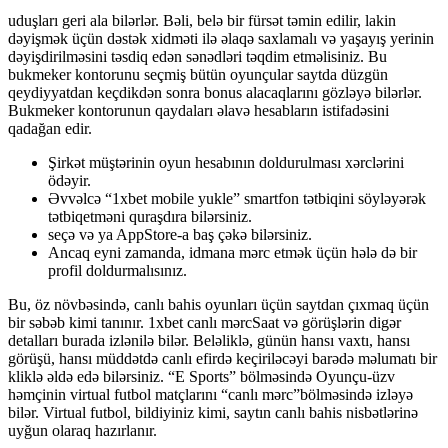
uduşları geri ala bilərlər. Bəli, belə bir fürsət təmin edilir, lakin
dəyişmək üçün dəstək xidməti ilə əlaqə saxlamalı və yaşayış yerinin
dəyişdirilməsini təsdiq edən sənədləri təqdim etməlisiniz. Bu
bukmeker kontorunu seçmiş bütün oyunçular saytda düzgün
qeydiyyatdan keçdikdən sonra bonus alacaqlarını gözləyə bilərlər.
Bukmeker kontorunun qaydaları əlavə hesabların istifadəsini
qadağan edir.
Şirkət müştərinin oyun hesabının doldurulması xərclərini
ödəyir.
Əvvəlcə “1xbet mobile yukle” smartfon tətbiqini söyləyərək
tətbiqetməni quraşdıra bilərsiniz.
seçə və ya AppStore-a baş çəkə bilərsiniz.
Ancaq eyni zamanda, idmana mərc etmək üçün hələ də bir
profil doldurmalısınız.
Bu, öz növbəsində, canlı bahis oyunları üçün saytdan çıxmaq üçün
bir səbəb kimi tanınır. 1xbet canlı mərcSaat və görüşlərin digər
detalları burada izlənilə bilər. Beləliklə, günün hansı vaxtı, hansı
görüşü, hansı müddətdə canlı efirdə keçiriləcəyi barədə məlumatı bir
kliklə əldə edə bilərsiniz. “E Sports” bölməsində Oyunçu-üzv
həmçinin virtual futbol matçlarını “canlı mərc”bölməsində izləyə
bilər. Virtual futbol, bildiyiniz kimi, saytın canlı bahis nisbətlərinə
uyğun olaraq hazırlanır.