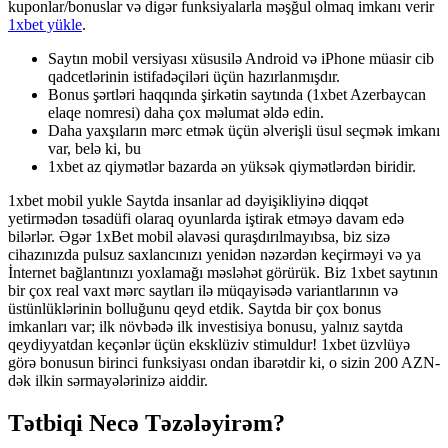
kuponlar/bonuslar və digər funksiyalarla məşğul olmaq imkanı verir
1xbet yükle
.
Saytın mobil versiyası xüsusilə Android və iPhone müasir cib
qadcetlərinin istifadəçiləri üçün hazırlanmışdır.
Bonus şərtləri haqqında şirkətin saytında (1xbet Azerbaycan
elaqe nomresi) daha çox məlumat əldə edin.
Daha yaxşıların mərc etmək üçün əlverişli üsul seçmək imkanı
var, belə ki, bu
1xbet az qiymətlər bazarda ən yüksək qiymətlərdən biridir.
1xbet mobil yukle Saytda insanlar ad dəyişikliyinə diqqət
yetirmədən təsadüfi olaraq oyunlarda iştirak etməyə davam edə
bilərlər. Əgər 1xBet mobil əlavəsi quraşdırılmayıbsa, biz sizə
cihazınızda pulsuz saxlancınızı yenidən nəzərdən keçirməyi və ya
İnternet bağlantınızı yoxlamağı məsləhət görürük. Biz 1xbet saytının
bir çox real vaxt mərc saytları ilə müqayisədə variantlarının və
üstünlüklərinin bolluğunu qeyd etdik. Saytda bir çox bonus
imkanları var; ilk növbədə ilk investisiya bonusu, yalnız saytda
qeydiyyatdan keçənlər üçün eksklüziv stimuldur! 1xbet üzvlüyə
görə bonusun birinci funksiyası ondan ibarətdir ki, o sizin 200 AZN-
dək ilkin sərmayələrinizə aiddir.
Tətbiqi Necə Təzələyirəm?