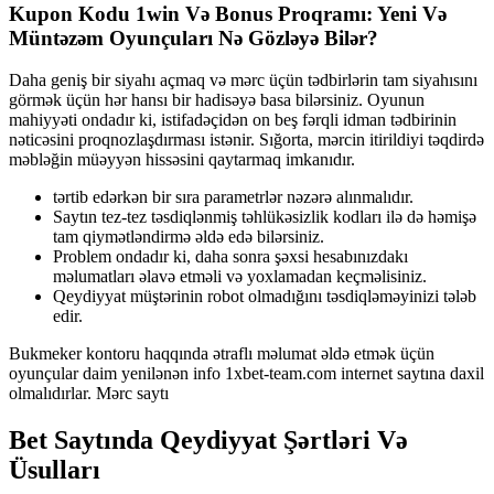
Kupon Kodu 1win Və Bonus Proqramı: Yeni Və
Müntəzəm Oyunçuları Nə Gözləyə Bilər?
Daha geniş bir siyahı açmaq və mərc üçün tədbirlərin tam siyahısını
görmək üçün hər hansı bir hadisəyə basa bilərsiniz. Oyunun
mahiyyəti ondadır ki, istifadəçidən on beş fərqli idman tədbirinin
nəticəsini proqnozlaşdırması istənir. Sığorta, mərcin itirildiyi təqdirdə
məbləğin müəyyən hissəsini qaytarmaq imkanıdır.
tərtib edərkən bir sıra parametrlər nəzərə alınmalıdır.
Saytın tez-tez təsdiqlənmiş təhlükəsizlik kodları ilə də həmişə
tam qiymətləndirmə əldə edə bilərsiniz.
Problem ondadır ki, daha sonra şəxsi hesabınızdakı
məlumatları əlavə etməli və yoxlamadan keçməlisiniz.
Qeydiyyat müştərinin robot olmadığını təsdiqləməyinizi tələb
edir.
Bukmeker kontoru haqqında ətraflı məlumat əldə etmək üçün
oyunçular daim yenilənən info 1xbet-team.com internet saytına daxil
olmalıdırlar. Mərc saytı
Bet Saytında Qeydiyyat Şərtləri Və
Üsulları