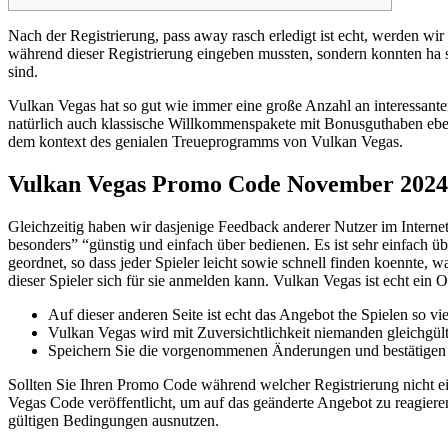
Nach der Registrierung, pass away rasch erledigt ist echt, werden w
während dieser Registrierung eingeben mussten, sondern konnten ha 
sind.
Vulkan Vegas hat so gut wie immer eine große Anzahl an interessant
natürlich auch klassische Willkommenspakete mit Bonusguthaben eben
dem kontext des genialen Treueprogramms von Vulkan Vegas.
Vulkan Vegas Promo Code November 2024:
Gleichzeitig haben wir dasjenige Feedback anderer Nutzer im Interne
besonders” “günstig und einfach über bedienen. Es ist sehr einfach üb
geordnet, so dass jeder Spieler leicht sowie schnell finden koennte, 
dieser Spieler sich für sie anmelden kann. Vulkan Vegas ist echt ein
Auf dieser anderen Seite ist echt das Angebot the Spielen so vi
Vulkan Vegas wird mit Zuversichtlichkeit niemanden gleichgült
Speichern Sie die vorgenommenen Änderungen und bestätigen S
Sollten Sie Ihren Promo Code während welcher Registrierung nicht e
Vegas Code veröffentlicht, um auf das geänderte Angebot zu reagier
gültigen Bedingungen ausnutzen.