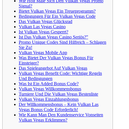
Wie Holt Male Sich Den Vulkan Vegas Promo
Signal?
Bietet Vulkan Vegas Ein Treueprogramm?
Bedingungen Für Ein Vulkan Vegas Code
Das Vulkan Vegas Glücksrad
Vulkan Las Vegas Casino
Ist Vulkan Vegas Gesperrt?
Ist Das Vulkan Vegas Casino Seriös?”
Promo Unique Codes Sind Hilfreich – Schlagen
Sie Zu!
Vulkan Vegas Mobile App
Was Bietet Der Vulkan Vegas Bonus Für
Einsteiger?
Das Spieleangebot Auf Vulkan Vegas
Vulkan Vegas Benefit Code: Wichtige Regeln
Und Bedingungen
Was Ist Ein Added Bonus Code?
Vulkan Vegas Willkommensbonus
Turniere Und Die Vulkan Vegas Bestenliste
Vulkan Vegas Einzahlungsbonus
Der Willkommensbonus – Kein Vulkan Las
Vegas Bonus Code Erforderlich!
Wie Kann Man Den Kundenservice Vonseiten
Vulkan Vegas Erklimmen?