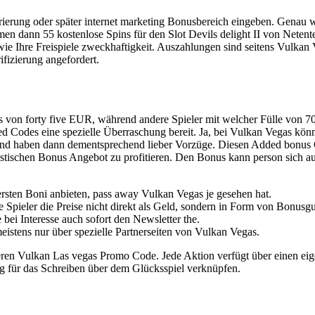
rung oder später internet marketing Bonusbereich eingeben. Genau wi
n dann 55 kostenlose Spins für den Slot Devils delight II von Netente
e Ihre Freispiele zweckhaftigkeit. Auszahlungen sind seitens Vulkan V
ifizierung angefordert.
on forty five EUR, während andere Spieler mit welcher Fülle von 70 F
sed Codes eine spezielle Überraschung bereit. Ja, bei Vulkan Vegas kö
und haben dann dementsprechend lieber Vorzüge. Diesen Added bonus Co
astischen Bonus Angebot zu profitieren. Den Bonus kann person sich
sten Boni anbieten, pass away Vulkan Vegas je gesehen hat.
 Spieler die Preise nicht direkt als Geld, sondern in Form von Bonusg
ei Interesse auch sofort den Newsletter the.
stens nur über spezielle Partnerseiten von Vulkan Vegas.
n Vulkan Las vegas Promo Code. Jede Aktion verfügt über einen eige
g für das Schreiben über dem Glücksspiel verknüpfen.