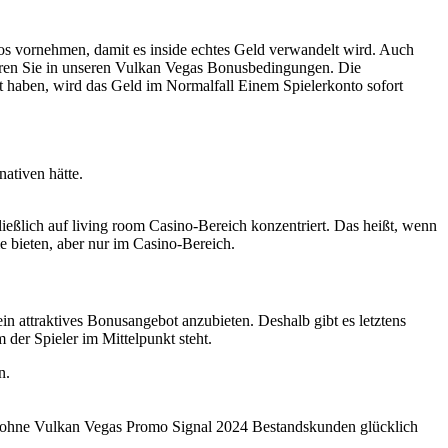
s vornehmen, damit es inside echtes Geld verwandelt wird. Auch
üren Sie in unseren Vulkan Vegas Bonusbedingungen. Die
 haben, wird das Geld im Normalfall Einem Spielerkonto sofort
ativen hätte.
hließlich auf living room Casino-Bereich konzentriert. Das heißt, wenn
ie bieten, aber nur im Casino-Bereich.
n attraktives Bonusangebot anzubieten. Deshalb gibt es letztens
der Spieler im Mittelpunkt steht.
n.
öllig ohne Vulkan Vegas Promo Signal 2024 Bestandskunden glücklich