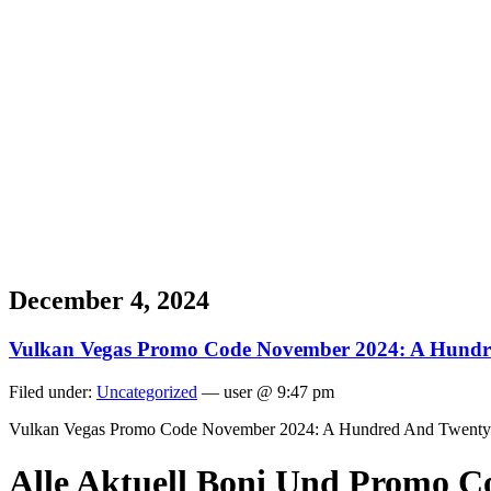
December 4, 2024
Vulkan Vegas Promo Code November 2024: A Hundred
Filed under:
Uncategorized
— user @ 9:47 pm
Vulkan Vegas Promo Code November 2024: A Hundred And Twenty-f
Alle Aktuell Boni Und Promo C