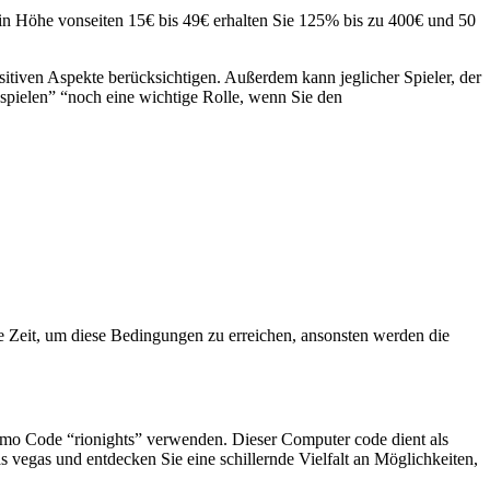
 in Höhe vonseiten 15€ bis 49€ erhalten Sie 125% bis zu 400€ und 50
itiven Aspekte berücksichtigen. Außerdem kann jeglicher Spieler, der
spielen” “noch eine wichtige Rolle, wenn Sie den
e Zeit, um diese Bedingungen zu erreichen, ansonsten werden die
Promo Code “rionights” verwenden. Dieser Computer code dient als
 vegas und entdecken Sie eine schillernde Vielfalt an Möglichkeiten,