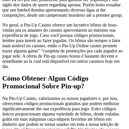
sigilo dos dados de quem regarding apostar. Porém bono ressaltar
que um futebol domina apresentando diversas ligas at the
competições, desde um campeonato brasileiro até a premier group.
No geral, u Pin-Up Casino oferece um lucrativo bônus de boas-
vindas pra os amantes do cassino aproveitarem ao máximo sua
experiência de jogo. Caso você possua códigos promocionais,
lembre para inserir ao fazer jogadas. Os bônus são sempre o fator
mais notável no cassino, então o Pin-Up Online casino promete
trazer alguma gama” “completa de promoções pra cada jogador ao
jogar nele. A oferta de Pin-up casino bonus é bastante decente e
semelhante ao la cual está disponível em outros cassinos hoje em
dia.
Cómo Obtener Algun Código
Promocional Sobre Pin-up?
Na Pin-Up Casino, valorizamos os nossos jogadores e, por isso,
oferecemos códigos promocionais gratuitos que podem melhorar
significativamente the sua experiência para jogo. Estes códigos
únicos proporcionam alguma variedade de bônus, desde rodadas
grátis em suas máquinas caça-níqueis favoritas até bônus em
dinheiro que podem se tornar usados em toda a nossa seleção de