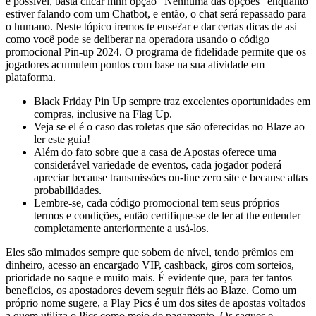
é possível, basta clicar mhh opção “Nenhuma das opções” enquanto
estiver falando com um Chatbot, e então, o chat será repassado para
o humano. Neste tópico iremos te ense?ar e dar certas dicas de asi
como você pode se deliberar na operadora usando o código
promocional Pin-up 2024. O programa de fidelidade permite que os
jogadores acumulem pontos com base na sua atividade em
plataforma.
Black Friday Pin Up sempre traz excelentes oportunidades em
compras, inclusive na Flag Up.
Veja se el é o caso das roletas que são oferecidas no Blaze ao
ler este guia!
Além do fato sobre que a casa de Apostas oferece uma
considerável variedade de eventos, cada jogador poderá
apreciar because transmissões on-line zero site e because altas
probabilidades.
Lembre-se, cada código promocional tem seus próprios
termos e condições, então certifique-se de ler at the entender
completamente anteriormente a usá-los.
Eles são mimados sempre que sobem de nível, tendo prêmios em
dinheiro, acesso an encargado VIP, cashback, giros com sorteios,
prioridade no saque e muito mais. É evidente que, para ter tantos
benefícios, os apostadores devem seguir fiéis ao Blaze. Como um
próprio nome sugere, a Play Pics é um dos sites de apostas voltados
a quem utiliza o Pics como meio de pagamento. Os saques e