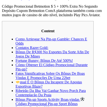
Código Promocional Betmotion $ 5 + 100% Extra No Segundo
Depósito Cupom Betmotion Com
A plataforma também conta com
muitos jogos de cassino de alto nível, incluindo Play Pics Aviator.
Content
Como Arriesgar Na Pin-up Gamble: Chances E
Odds
Contatos Razer Gold:
Bônus De R$300 No Esportes Da Sorte Afin De
Jogos De Mines
Fortune Bunny: Bônus De Até 500%!
Cómo Obtener El Código Promocional Durante
Pin-up?
Fatos Significativas Sobre Os Bônus De Boas
Vindas E Promoções De Uma 22bet
qual É O Bônus Da Incapere De Apostas
Esportivas Blaze?
Ribeirão Da Ilha Vai Ganhar Novo Porch Para
Contemplação Da Praia
Bônus Pin-up Sports Activity Boas-vindas
Código Promocional Pin-up Sport Bônus