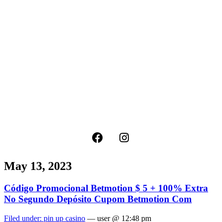
May 13, 2023
Código Promocional Betmotion $ 5 + 100% Extra
No Segundo Depósito Cupom Betmotion Com
Filed under:
pin up casino
— user @ 12:48 pm