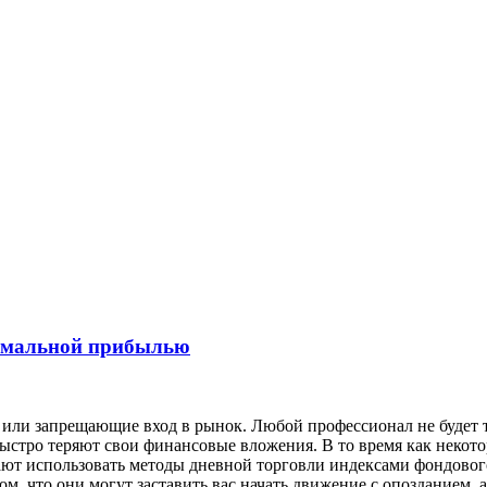
симальной прибылью
ли запрещающие вход в рынок. Любой профессионал не будет тор
ыстро теряют свои финансовые вложения. В то время как некот
ют использовать методы дневной торговли индексами фондового
ом, что они могут заставить вас начать движение с опозданием, 