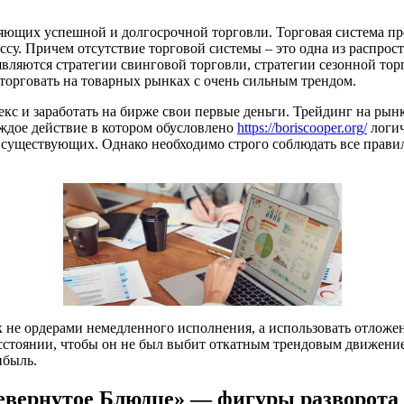
ляющих успешной и долгосрочной торговли. Торговая система пр
ссу. Причем отсутствие торговой системы – это одна из распрос
являются стратегии свинговой торговли, стратегии сезонной то
торговать на товарных рынках с очень сильным трендом.
с и заработать на бирже свои первые деньги. Трейдинг на рынке 
аждое действие в котором обусловлено
https://boriscooper.org/
логич
существующих. Однако необходимо строго соблюдать все правил
не ордерами немедленного исполнения, а использовать отложенн
асстоянии, чтобы он не был выбит откатным трендовым движени
ибыль.
евернутое Блюдце» — фигуры разворота