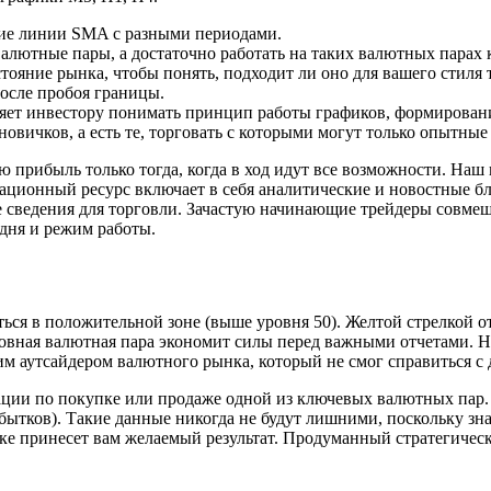
щие линии SMA с разными периодами.
 валютные пары, а достаточно работать на таких валютных парах 
тояние рынка, чтобы понять, подходит ли оно для вашего стиля 
после пробоя границы.
яет инвестору понимать принцип работы графиков, формировани
новичков, а есть те, торговать с которыми могут только опытные
прибыль только тогда, когда в ход идут все возможности. Наш 
онный ресурс включает в себя аналитические и новостные бло
е сведения для торговли. Зачастую начинающие трейдеры совме
дня и режим работы.
ся в положительной зоне (выше уровня 50). Желтой стрелкой о
овная валютная пара экономит силы перед важными отчетами. 
м аутсайдером валютного рынка, который не смог справиться с
ции по покупке или продаже одной из ключевых валютных пар. 
бытков). Такие данные никогда не будут лишними, поскольку зн
нке принесет вам желаемый результат. Продуманный стратегичес