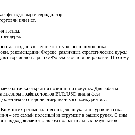
как фунт/доллар и евро/доллар.
торговли или нет.
я тренда.
 трейдеры.
портал создан в качестве оптимального помощника
ки, рекомендации Форекс, различные стратегические курсы.
щают торговлю на рынке Форекс с основной работой. Поэтому
тмечена точка открытия позиции на покупку. Для работы
На дневном графике торгов EUR/USD видна фаза
 давлением со стороны американского конкурента…
Во многих рекомендациях отдельно указаны уровни тейк-
ания – это самый полезный инструмент в ваших руках. С ним
кий подход является залогом положительных результатов