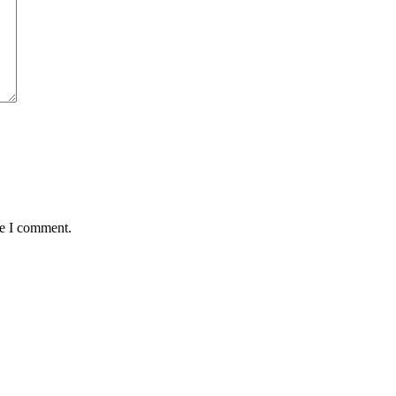
me I comment.
Kontakt
Email: therese.granwald@gmail.com