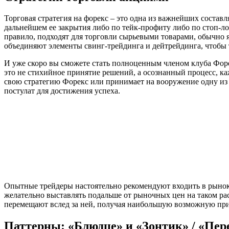
Торговая стратегия на форекс – это одна из важнейших состав
дальнейшем ее закрытия либо по тейк-профиту либо по стоп-ло
правило, подходят для торговли сырьевыми товарами, обычно 
объединяют элементы свинг-трейдинга и дейтрейдинга, чтобы 
И уже скоро вы сможете стать полноценным членом клуба Форек
это не стихийное принятие решений, а осознанный процесс, к
свою стратегию Форекс или принимает на вооружение одну из 
постулат для достижения успеха.
Опытные трейдеры настоятельно рекомендуют входить в рынок 
желательно выставлять подальше от рыночных цен на таком р
перемещают вслед за ней, получая наибольшую возможную пр
Паттерны: «Блюдце» и «Зонтик» / «Пер