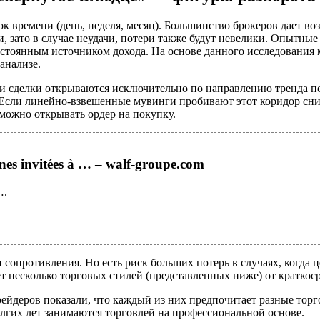
 времени (день, неделя, месяц). Большинство брокеров дает воз
 зато в случае неудачи, потери также будут невелики. Опытные
постоянным источником дохода. На основе данного исследования
анализе.
ли сделки открываются исключительно по направлению тренда п
ли линейно-взвешенные мувинги пробивают этот коридор снизу 
 можно открывать ордер на покупку.
nes invitées à … – walf-groupe.com
….
опротивления. Но есть риск больших потерь в случаях, когда це
ует несколько торговых стилей (представленных ниже) от кратко
йдеров показали, что каждый из них предпочитает разные торго
лгих лет занимаются торговлей на профессиональной основе.