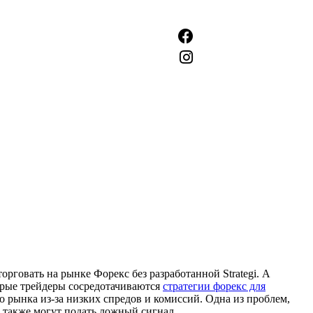
говать на рынке Форекс без разработанной Strategi. А
орые трейдеры сосредотачиваются
стратегии форекс для
 рынка из-за низких спредов и комиссий. Одна из проблем,
а также могут подать ложный сигнал.