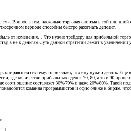
ем». Вопрос в том, насколько торговая система в той или иной 
ткосрочном периоде способны быстро разогнать депозит.
ибыль от изменения… Что нужно трейдеру для прибыльной торго
сству, а не к деньгам.Суть данной стратегии лежит в увеличени
дер, опираясь на систему, точно знает, что ему нужно делать. 
ии, где количество прибыльных сделок 70, 80, а то и 90 процен
, где соотношение составляет 30%/70% и даже 20%/80%. Такой п
понадобится команда программистов и офис ближе к бирже, что
*