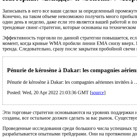
Записывать в него все ваши сделки за определенный промежуток
Конечно, на таком объеме невозможно получить много прибыли,
один день в неделю, даже если это является вашей работой и 
трендовые свинг-стратегии, которые основаны на техническом 
Эффективность торговли по данной стратегии повышается, ес
момент, когда кривые WMA пробили линии EMA снизу вверх. Ес
тренда. Следовательно, сразу после закрытия пробойной свечи
Pénurie de kérosène à Dakar: les compagnies aérien
Pénurie de kérosène à Dakar: les compagnies aériennes invitées à 
Posted: Wed, 20 Apr 2022 21:03:36 GMT [
source
]
Эти торговые стратегии основываются на уровнях поддержки и с
созданы, все остальное должен сделать за вас рынок. Существ
Проведенные исследования среди большого числа успешных тре
разрабатывается опытными трейдерами. Они на протяжении до