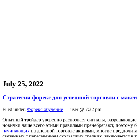
July 25, 2022
Стратегии форекс для успешной торговли с мак
Filed under:
Форекс обучение
— user @ 7:32 pm
Опытный трейдер уверенно распознает сигналы, разрешающие и
новички чаще всего этими правилами пренебрегают, поэтому б
начинающих
на дневной торговле акциями, многие предпочита
связанных с пересечением скользящих средних, заключается в т