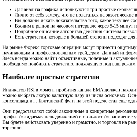
Для анализа графика используются три простые скользя
Лично от себя замечу, что не полагаться на экзотические
Вы должны искать доказательства того, какое текущее сос
Входим в рынок на часовом интервале через 5-15 минут 
Подробное описание алгоритма действия системы позвол
Есть стратегии, которые в большей степени подходят для 
На рынке Форекс торговые операции могут принести ощутимую 
начинающим и профессиональным трейдерам. Данный информаци
Здесь всегда можно найти объективные, полезные и актуальны
необходимо подбирать стратегию, подходящую под ваш режим 
Наиболее простые стратегии
Индикатор RSI в момент пробития канала EMA должен находить
можно выбрать любую валютную пару из числа основных. Осн
консолидации… Британский фунт на этой неделе стал еще одни
Они предоставляют собой лаконичные и конкретные рекоменда
профит (ожидаемая цель движения) и стоп-лосс (ограничение у
Вы будете действовать уверенно и грамотно, и торговля на ры
торговли.