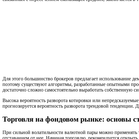
Для этого большинство брокеров предлагает использование де
поэтому существуют алгоритмы, разработанные опытными профе
достаточно сложно самостоятельно выработать собственную си
Высока вероятность разворота котировки или непредсказуемые
прогнозируется вероятность разворота трендовой тенденции. Д
Торговля на фондовом рынке: основы с
При сильной волатильности валютной пары можно применять т
отставанием от нее. Начиная торговлю, рекомендуется открыть