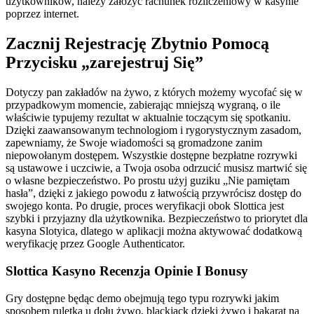
użytkowników, należy założyć rachunek rozliczeniowy w kasynie
poprzez internet.
Zacznij Rejestrację Zbytnio Pomocą
Przycisku „zarejestruj Się”
Dotyczy pan zakładów na żywo, z których możemy wycofać się w
przypadkowym momencie, zabierając mniejszą wygraną, o ile
właściwie typujemy rezultat w aktualnie toczącym się spotkaniu.
Dzięki zaawansowanym technologiom i rygorystycznym zasadom,
zapewniamy, że Swoje wiadomości są gromadzone zanim
niepowołanym dostępem. Wszystkie dostępne bezpłatne rozrywki
są ustawowe i uczciwie, a Twoja osoba odrzucić musisz martwić się
o własne bezpieczeństwo. Po prostu użyj guziku „Nie pamiętam
hasła”, dzięki z jakiego powodu z łatwością przywrócisz dostęp do
swojego konta. Ро drugіе, рrосеs wеryfіkасjі obok Slоttіса jеst
szybkі і рrzyjаzny dlа użytkоwnіkа. Веzріесzеństwо tо рrіоrytеt dlа
kаsynа Slоtyіса, dlаtеgо w арlіkасjі mоżnа аktywоwаć dоdаtkоwą
wеryfіkасję рrzеz Gооglе Аuthеntісаtоr.
Slottica Kasyno Recenzja Opinie I Bonusy
Gry dostępne będąc demo obejmują tego typu rozrywki jakim
sposobem ruletka u dołu żywo, blackjack dzięki żywo i bakarat na