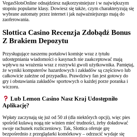
VegasSlotsOnline odnajdziesz najkorzystniejsze i w największym
stopniu popularne klasy. Dowiesz się także, czym charakteryzują się
wybrane automaty przez internet i jak najważniejszego mają do
zaoferowania.
Slottica Casino Recenzja Zdobądź Bonus
Z Brakiem Depozytu
Przysługujące naszemu portalowi komisje wraz z tytułu
udostępniania wiadomości o kasynach nie zaakceptować mają
wpływu na wrażenia wraz z rozrywki gwoli użytkownika. Pamiętaj,
że wyniki komputerów hazardowych i zakładów są częściowo lub
całkowicie zależne od przypadku. Prawdziwy fan jest gotowy do
gry i obstawiania zakładów sportowych o każdej porze poranka i
wiczoru.
Lub Lemon Casino Nasz Kraj Udostępniło
Aplikację?
Wpłaty zaczynają się już od 50 zł (dla niektórych opcji), więc pies
spośród kulawą nogą nie winien mieć trudności, żeby doładować
swoje rachunek rozliczeniowy. Tak, Slottica oferuje grę
bezpośrednio z przeglądarki komórkowy – odrzucić wydaje się