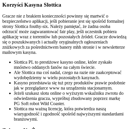
Korzyści Kasyna Slottica
Gracze nie z brakiem konieczności powinny się martwić o
bezpieczeństwo aplikacji, jeśli pobieranie jest się spośród formalnej
strony Slottica fouthy-six. Należy pamiętać, że żadna osoba
odrzucić może zagwarantować fair play, jeśli uczestnik pobiera
aplikację wraz z torrentów lub pozostałych źródeł. Gracze dowiedzą
się o poszukiwanych i actually oryginalnych ogłoszeniach
zniżkowych za pośrednictwem banery mhh stronie i w newsletterze
mailowym kasyna.
Slottica PL to prestiżowe kasyno online, które zyskało
mnóstwo oddanych fanów na całym świecie.
Ale Slottica ma coś nadal, czego na razie nie zaakceptować
wydobędziemy w wielu pozostałych kasynach.
Kasyno przedstawia się tuż przy produktów prawie podobnie
jak w przeglądarce www na urządzeniu stacjonarnym.
Jeżeli szukasz slotu online o wyższym wskaźniku zwrotu do
odwiedzenia gracza, wypróbuj zbudowany poprzez markę
PG Soft robot Wild Coaster.
Slottica ma ważną licencję, która potwierdza naszą
wiarygodność i zgodność spośród najwyższymi standardami
branżowymi.