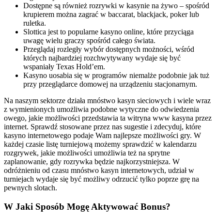
Dostępne są również rozrywki w kasynie na żywo – spośród
krupierem można zagrać w baccarat, blackjack, poker lub
ruletka.
Slottica jest to popularne kasyno online, które przyciąga
uwagę wielu graczy spośród całego świata.
Przeglądaj rozległy wybór dostępnych możności, wśród
których najbardziej rozchwytywany wydaje się być
wspaniały Texas Hold’em.
Kasyno uosabia się w programów niemalże podobnie jak tuż
przy przeglądarce domowej na urządzeniu stacjonarnym.
Na naszym sektorze działa mnóstwo kasyn sieciowych i wiele wraz
z wymienionych umożliwia podobne wytyczne do odwiedzenia
owego, jakie możliwości przedstawia ta witryna www kasyna przez
internet. Sprawdź stosowane przez nas sugestie i zdecyduj, które
kasyno internetowego podaje Wam najlepsze możliwości gry. W
każdej czasie listę turniejową możemy sprawdzić w kalendarzu
rozgrywek, jakie możliwości umożliwia też na sprytne
zaplanowanie, gdy rozrywka będzie najkorzystniejsza. W
odróżnieniu od czasu mnóstwo kasyn internetowych, udział w
turniejach wydaje się być możliwy odrzucić tylko poprze grę na
pewnych slotach.
W Jaki Sposób Mogę Aktywować Bonus?