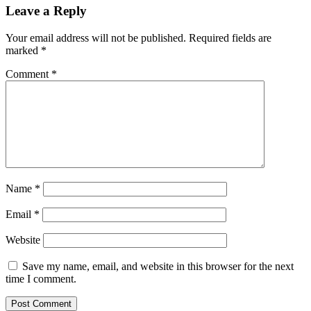
Leave a Reply
Your email address will not be published.
Required fields are
marked
*
Comment
*
Name
*
Email
*
Website
Save my name, email, and website in this browser for the next
time I comment.