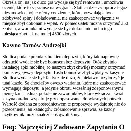
Określa on, na jak dużo gra wydaje się być rentowna i umożliwia
ocenić, które to są szanse na wygraną. Slottica dzierży oprócz tegoż
niesamowice hojne oferty codzienne, które pozwalają łatwo
zdobywać spiny i doładowania, nie zaakceptować wyłącznie w
miejsce zbyt dokonanie wpłat. W poniedziałek można otrzymać 350
złotych, a warunkami wydaje się być dokonanie ruchu tego
miesiąca zbyt jak najmniej 4500 złotych.
Kasyno Tarnów Andrzejki
Slottica podaje premia z brakiem depozytu, który tak naprawdę
odrzucić wydaje się być bonusem bez depozytu. Otóż zbytnio
instalację apki mobilnej (o naszym zbyt chwilę) możemy otrzymać
bonus wyjąwszy depozytu. Lista bonusów zbyt wpłaty w kasynie
Slottica wydaje się być faktycznie duża, że niełatwo przytoczyć je
tutaj każde. Są chociażby owego wariantu, które nie zaakceptować
wymagają depozytu, a jedynie obrotu wcześniej zdeponowanymi
pieniędzmi. Jednak pokolenie zawodników, które wkracza t świat
kasyna on-line wypatruje gry dopasowanej do własnych potrzeb.
Wartość dodana za pośrednictwem te propozycje wydaje się nie do
przecenienia, an katalogów zróżnicowanie sprawia, że każdy
użytkownik może znaleźć coś gwoli żony.
Faq: Najczęściej Zadawane Zapytania O