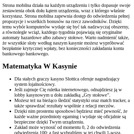
Strona mobilna działa na każdym urządzeniu i tylko dopasuje swoje
zestawienia obok dołu kątem urządzenia, wraz z którego właśnie
korzystasz. Strona mobilna zapewnia dostęp do odwiedzenia pełnej
propozycje i wszelkich bonusów na rzecz zawodników. Dzięki
temu wybór komputerów wydaje się być tak nadzwyczaj obszerny,
a równolegle wciąż, każdego tygodnia pojawiają się oryginalne
automaty hazardowe albo zabawy stołowe. Warto nadmienić także,
że wszystkie sloty według naszym kasynie możesz wypróbować
bezpłatnie krytycznej wpłaty, bez konieczności zakładania konta
bankowego bankowego.
Matematyka W Kasynie
Dla stałych graczy kasyno Slottica oferuje nagradzający
system lojalnościowy.
Jeśli zajmuje Cię ruletka internetowego, odnajdziesz ją w
lobby kasynowym u dołu zakładką „Gry stołowe”.
Możesz też na bieżąco śledzić statystyki oraz match tracker, a
także sprawdzać rezultaty wspólnie z relacji meczów.
Dzięki nim prostemu sposobowi będziesz mieć pewność, że
każde ważne przedmioty egaming i wydaje się oficjalnie są
bezpieczne dzięki Twym urządzeniu.
Zakład może wynosić od momentu 0, 2 do odwiedzenia
odwiedzenia 100; a fast wybraliśmy w tej chwili 1-wszą,