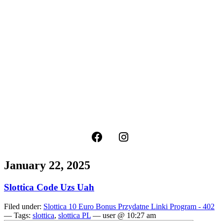
January 22, 2025
Slottica Code Uzs Uah
Filed under:
Slottica 10 Euro Bonus Przydatne Linki Program - 402
— Tags:
slottica
,
slottica PL
— user @ 10:27 am