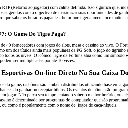
 RTP (Retorno ao jogador) com calma definida. Isso significa que, ind
rios sugeridos com o objectivo de maximizar suas oportunidades de ganh
tivo que saber os horários pagantes do fortune tiger aumentam e muito s
777; O Game Do Tigre Paga?
e 40 fornecedores com jogos do slots, mesa e cassino ao vivo. O Fort
o um dos títulos ainda mais populares da PG Soft, o jogo do tigrinho 
es do todos os níveis. O icônico Tigre da Fortuna atua como um símbolo
 podem ser multiplicadas por até 10 vezes.
Esportivas On-line Direto Na Sua Caixa D
 do game, os bônus são também distribuídos utilizando base em algoritm
 chances do ganhar ou receptar bônus. Os eventos de bônus são programa
 jogar. Não perca seu tempo tentando saber o melhor horário, ou até m
assino é determinada por programas do computador que são programados 
ot, ou como é popularmente com o nome de, jogos de caça-níqueis.