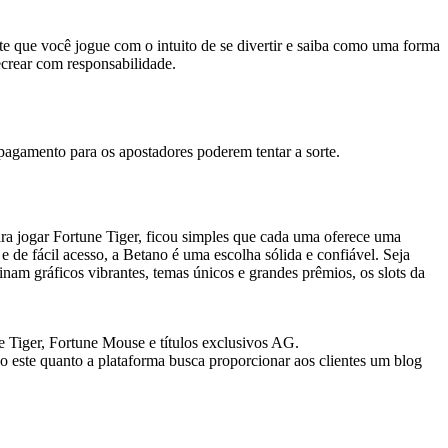
te que você jogue com o intuito de se divertir e saiba como uma forma
ecrear com responsabilidade.
pagamento para os apostadores poderem tentar a sorte.
ara jogar Fortune Tiger, ficou simples que cada uma oferece uma
e de fácil acesso, a Betano é uma escolha sólida e confiável. Seja
nam gráficos vibrantes, temas únicos e grandes prêmios, os slots da
 Tiger, Fortune Mouse e títulos exclusivos AG.
 este quanto a plataforma busca proporcionar aos clientes um blog