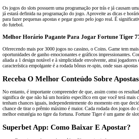
Os jogos do slots possuem uma programação por trás e já causam uma
já estará definida na programação do jogo. Aproveite as dicas e horá
para fazer pequenas apostas e pegar gosto pelo jogo real. É significa
do futebol.
Melhor Horário Pagante Para Jogar Fortune Tiger 
Oferecendo mais por 3000 jogos no cassino, o Coins. Game tem mais d
oportunidades de ganho emocionantes e gráficos impressionantes. Com
aliada a 1 design notável e à simplicidade envolvente, atrai jogador
característica empolgante é a rodada bônus re-spin, onde suas apostas
Receba O Melhor Conteúdo Sobre Apostas 
No entanto, é importante compreender de que, assim como os resultados
significa de que não há um horário específico em que você terá mais
tenham chances iguais, independentemente do momento em que decidem
chance de tirar o prêmio máximo é maior. Cada rodada dos jogos do c
melhor estratégia no tigre da fortuna. Fortune Tiger é um game de sl
Superbet App: Como Baixar E Apostar?