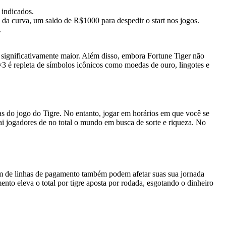
 indicados.
 da curva, um saldo de R$1000 para despedir o start nos jogos.
.
é significativamente maior. Além disso, embora Fortune Tiger não
×3 é repleta de símbolos icônicos como moedas de ouro, lingotes e
as do jogo do Tigre. No entanto, jogar em horários em que você se
ai jogadores de no total o mundo em busca de sorte e riqueza. No
gem de linhas de pagamento também podem afetar suas sua jornada
o eleva o total por tigre aposta por rodada, esgotando o dinheiro