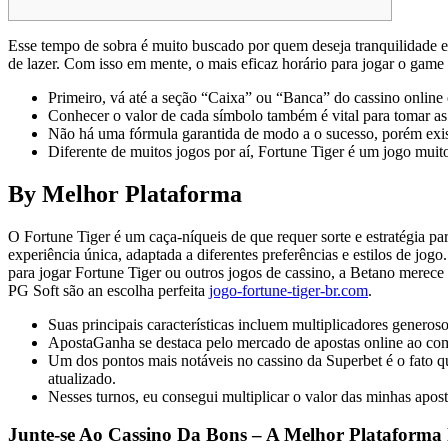
Esse tempo de sobra é muito buscado por quem deseja tranquilidade e 
de lazer. Com isso em mente, o mais eficaz horário para jogar o game 
Primeiro, vá até a seção “Caixa” ou “Banca” do cassino online
Conhecer o valor de cada símbolo também é vital para tomar as 
Não há uma fórmula garantida de modo a o sucesso, porém exis
Diferente de muitos jogos por aí, Fortune Tiger é um jogo mui
By Melhor Plataforma
O Fortune Tiger é um caça-níqueis de que requer sorte e estratégia p
experiência única, adaptada a diferentes preferências e estilos de jog
para jogar Fortune Tiger ou outros jogos de cassino, a Betano merece
PG Soft são an escolha perfeita
jogo-fortune-tiger-br.com
.
Suas principais características incluem multiplicadores generoso
ApostaGanha se destaca pelo mercado de apostas online ao comb
Um dos pontos mais notáveis no cassino da Superbet é o fato q
atualizado.
Nesses turnos, eu consegui multiplicar o valor das minhas apos
Junte-se Ao Cassino Da Bons – A Melhor Plataforma 