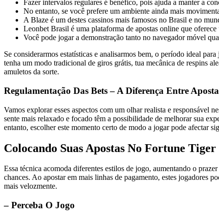
Fazer intervalos regulares é benéfico, pois ajuda a manter a co
No entanto, se você prefere um ambiente ainda mais movimentado
A Blaze é um destes cassinos mais famosos no Brasil e no mund
Leonbet Brasil é uma plataforma de apostas online que oferece 
Você pode jogar a demonstração tanto no navegador móvel quant
Se considerarmos estatísticas e analisarmos bem, o período ideal para
tenha um modo tradicional de giros grátis, tua mecânica de respins a
amuletos da sorte.
Regulamentação Das Bets – A Diferença Entre Aposta
Vamos explorar esses aspectos com um olhar realista e responsável ne
sente mais relaxado e focado têm a possibilidade de melhorar sua exp
entanto, escolher este momento certo de modo a jogar pode afectar si
Colocando Suas Apostas No Fortune Tiger
Essa técnica acomoda diferentes estilos de jogo, aumentando o prazer
chances. Ao apostar em mais linhas de pagamento, estes jogadores po
mais velozmente.
– Perceba O Jogo