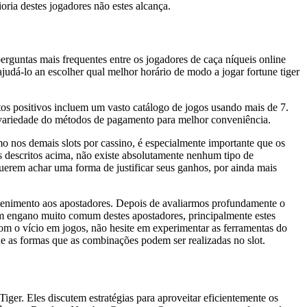
ria destes jogadores não estes alcança.
rguntas mais frequentes entre os jogadores de caça níqueis online
judá-lo an escolher qual melhor horário de modo a jogar fortune tiger
os positivos incluem um vasto catálogo de jogos usando mais de 7.
a variedade do métodos de pagamento para melhor conveniência.
o nos demais slots por cassino, é especialmente importante que os
 descritos acima, não existe absolutamente nenhum tipo de
erem achar uma forma de justificar seus ganhos, por ainda mais
retenimento aos apostadores. Depois de avaliarmos profundamente o
Um engano muito comum destes apostadores, principalmente estes
 com o vício em jogos, não hesite em experimentar as ferramentas do
que as formas que as combinações podem ser realizadas no slot.
iger. Eles discutem estratégias para aproveitar eficientemente os