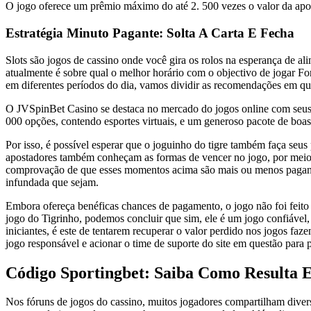
O jogo oferece um prêmio máximo do até 2. 500 vezes o valor da apost
Estratégia Minuto Pagante: Solta A Carta E Fecha
Slots são jogos de cassino onde você gira os rolos na esperança de a
atualmente é sobre qual o melhor horário com o objectivo de jogar For
em diferentes períodos do dia, vamos dividir as recomendações em qua
O JVSpinBet Casino se destaca no mercado do jogos online com seus d
000 opções, contendo esportes virtuais, e um generoso pacote de boa
Por isso, é possível esperar que o joguinho do tigre também faça seu
apostadores também conheçam as formas de vencer no jogo, por meio 
comprovação de que esses momentos acima são mais ou menos pagantes
infundada que sejam.
Embora ofereça benéficas chances de pagamento, o jogo não foi feito
jogo do Tigrinho, podemos concluir que sim, ele é um jogo confiável
iniciantes, é este de tentarem recuperar o valor perdido nos jogos fa
jogo responsável e acionar o time de suporte do site em questão para 
Código Sportingbet: Saiba Como Resulta
Nos fóruns de jogos do cassino, muitos jogadores compartilham diversa