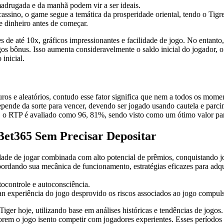
madrugada e da manhã podem vir a ser ideais.
assino, o game segue a temática da prosperidade oriental, tendo o Tig
e dinheiro antes de começar.
s de até 10x, gráficos impressionantes e facilidade de jogo. No entant
gos bônus. Isso aumenta consideravelmente o saldo inicial do jogador, o
inicial.
s e aleatórios, contudo esse fator significa que nem a todos os moment
pende da sorte para vencer, devendo ser jogado usando cautela e parci
r, o RTP é avaliado como 96, 81%, sendo visto como um ótimo valor p
 Bet365 Sem Precisar Depositar
dade de jogar combinada com alto potencial de prêmios, conquistando 
rdando sua mecânica de funcionamento, estratégias eficazes para adquiri
tocontrole e autoconsciência.
 an experiência do jogo desprovido os riscos associados ao jogo compul
Tiger hoje, utilizando base em análises históricas e tendências de jogo
orem o jogo isento competir com jogadores experientes. Esses períodos