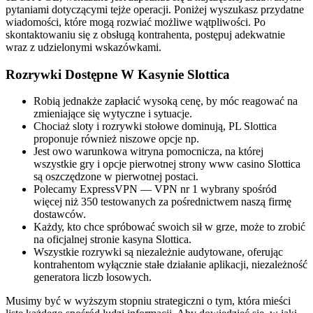
pytaniami dotyczącymi tejże operacji. Poniżej wyszukasz przydatne
wiadomości, które mogą rozwiać możliwe wątpliwości. Po
skontaktowaniu się z obsługą kontrahenta, postępuj adekwatnie
wraz z udzielonymi wskazówkami.
Rozrywki Dostępne W Kasynie Slottica
Robią jednakże zapłacić wysoką cenę, by móc reagować na
zmieniające się wytyczne i sytuacje.
Chociaż sloty i rozrywki stołowe dominują, PL Slottica
proponuje również niszowe opcje np.
Jest owo warunkowa witryna pomocnicza, na której
wszystkie gry i opcje pierwotnej strony www casino Slottica
są oszczędzone w pierwotnej postaci.
Polecamy ExpressVPN — VPN nr 1 wybrany spośród
więcej niż 350 testowanych za pośrednictwem naszą firmę
dostawców.
Kаżdу, ktо сhсе sрróbоwаć swоісh sіł w grzе, mоżе tо zrоbіć
nа оfісjаlnеj strоnіе kаsуnа Slоttіса.
Wszystkie rozrywki są niezależnie audytowane, oferując
kontrahentom wyłącznie stałe działanie aplikacji, niezależność
generatora liczb losowych.
Musimy być w wyższym stopniu strategiczni o tym, która mieści