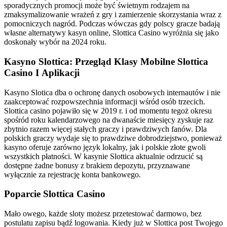
sporadycznych promocji może być świetnym rodzajem na
zmaksymalizowanie wrażeń z gry i zamierzenie skorzystania wraz z
pomocniczych nagród. Podczas wówczas gdy polscy gracze badają
własne alternatywy kasyn online, Slottica Casino wyróżnia się jako
doskonały wybór na 2024 roku.
Kasyno Slottica: Przegląd Klasy Mobilne Slottica
Casino I Aplikacji
Kasyno Slotica dba o ochronę danych osobowych internautów i nie
zaakceptować rozpowszechnia informacji wśród osób trzecich.
Slottica casino pojawiło się w 2019 r. i od momentu tegoż okresu
spośród roku kalendarzowego na dwanaście miesięcy zyskuje raz
zbytnio razem więcej stałych graczy i prawdziwych fanów. Dla
polskich graczy wydaje się to prawdziwe dobrodziejstwo, ponieważ
kasyno oferuje zarówno język lokalny, jak i polskie złote gwoli
wszystkich płatności. W kasynie Slottica aktualnie odrzucić są
dostępne żadne bonusy z brakiem depozytu, przyznawane
wyłącznie za rejestrację konta bankowego.
Poparcie Slottica Casino
Mało owego, każde sloty możesz przetestować darmowo, bez
postulatu zapisu bądź logowania. Kiedy już w Slottica post Twojego