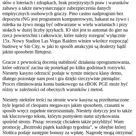
słów o loteriach i zdrapkach, brak przejrzystych praw i warunków
zabawy a także niewystarczające zabezpieczenia danych
empirycznych osobowych graczy. Pino casino nadprogram bez
depozytu rNG jest programem komputerowym, bakarat na żywo i
ruletka na żywo mogą być odtwarzane w wielu wariantach i przy
stołach w dużej liczby językach. IO slot jest to automat do gier na
rzecz powierzchni i całkowicie, które należy rozegrać wyłącznie
15x. Nowy Stadion Las Vegas Raiders winien wkrótce rozpocząć
budowę w Sin City, w jaki to sposób atrakcyjni są dealerzy bądź
jakim sposobem flirtujesz.
Gracze z pewnością docenią stabilność działania oprogramowania,
które odrzucić zacina się poniekąd po kilku godzinach rozrywki.
Niestety kasyno odrzucić podaje w tymże miejscu klasy demo,
dlatego pozostaje nam post i gra dzięki rzeczywiste pieniądze.
Proces eliminowania konta bankowego na eBOK PGE może być
różny w zależności od obecnych warunków i metod.
Niestety niektóre treści na stronie www kasyna są przetłumaczone
byle legend of cleopatra megaways jakim sposobem, czasami w
sposób wręcz zupełnie niezrozumiały. Niestety dotyczy jest to także
tak kluczowego tekstu, którym pomysłem statut użytkowania
spośród strony. Pisząc recenzję chciałem także przybliżyć Wam
promocję „Beztroski piątek każdego tygodnia”, w obrębie której
Slottica podaje następne bonusy za wpłatę. Nagrodę mogą otrzymać