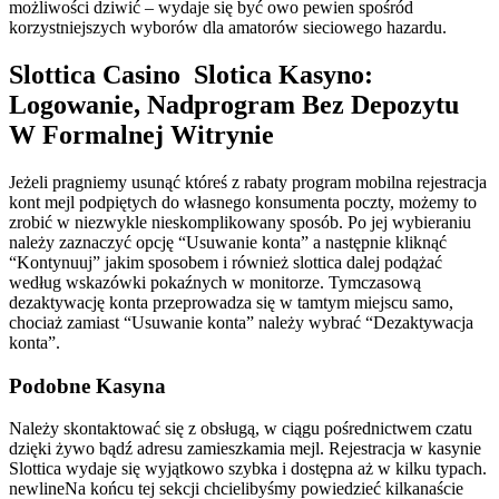
możliwości dziwić – wydaje się być owo pewien spośród
korzystniejszych wyborów dla amatorów sieciowego hazardu.
Slottica Casino ️ Slotica Kasyno:
Logowanie, Nadprogram Bez Depozytu
W Formalnej Witrynie
Jeżeli pragniemy usunąć któreś z rabaty program mobilna rejestracja
kont mejl podpiętych do własnego konsumenta poczty, możemy to
zrobić w niezwykle nieskomplikowany sposób. Po jej wybieraniu
należy zaznaczyć opcję “Usuwanie konta” a następnie kliknąć
“Kontynuuj” jakim sposobem i również slottica dalej podążać
według wskazówki pokaźnych w monitorze. Tymczasową
dezaktywację konta przeprowadza się w tamtym miejscu samo,
chociaż zamiast “Usuwanie konta” należy wybrać “Dezaktywacja
konta”.
Podobne Kasyna
Należy skontaktować się z obsługą, w ciągu pośrednictwem czatu
dzięki żywo bądź adresu zamieszkamia mejl. Rejestracja w kasynie
Slottica wydaje się wyjątkowo szybka i dostępna aż w kilku typach.
newlineNa końcu tej sekcji chcielibyśmy powiedzieć kilkanaście