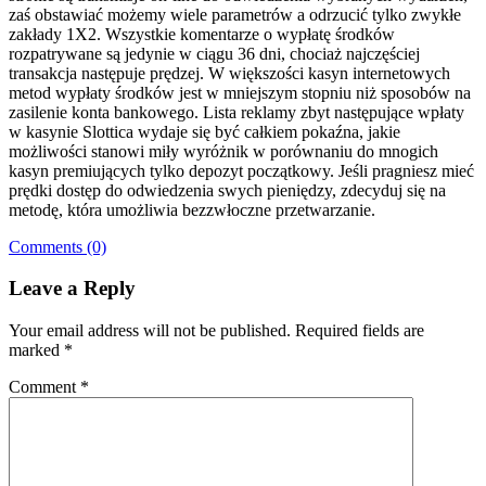
zaś obstawiać możemy wiele parametrów a odrzucić tylko zwykłe
zakłady 1X2. Wszystkie komentarze o wypłatę środków
rozpatrywane są jedynie w ciągu 36 dni, chociaż najczęściej
transakcja następuje prędzej. W większości kasyn internetowych
metod wypłaty środków jest w mniejszym stopniu niż sposobów na
zasilenie konta bankowego. Lista reklamy zbyt następujące wpłaty
w kasynie Slottica wydaje się być całkiem pokaźna, jakie
możliwości stanowi miły wyróżnik w porównaniu do mnogich
kasyn premiujących tylko depozyt początkowy. Jeśli pragniesz mieć
prędki dostęp do odwiedzenia swych pieniędzy, zdecyduj się na
metodę, która umożliwia bezzwłoczne przetwarzanie.
Comments (0)
Leave a Reply
Your email address will not be published.
Required fields are
marked
*
Comment
*