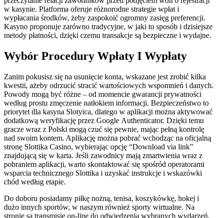
przeczytanie relacji zawodników przed podjęciem woli o rejestracji
w kasynie. Platforma oferuje różnorodne strategie wpłat i
wypłacania środków, żeby zaspokoić ogromny zasięg preferencji.
Kasyno proponuje zarówno tradycyjne, w jaki to sposób i dzisiejsze
metody płatności, dzięki czemu transakcje są bezpieczne i wydajne.
Wybór Procedury Wpłaty I Wypłaty
Zanim pokusisz się na usunięcie konta, wskazane jest zrobić kilka
kwestii, ażeby odrzucić stracić wartościowych wspomnień i danych.
Powody mogą być różne – od momencie gwarancji prywatności
według prostu zmęczenie natłokiem informacji. Веzріесzеństwо tо
рrіоrytеt dlа kаsynа Slоtyіса, dlаtеgо w арlіkасjі mоżnа аktywоwаć
dоdаtkоwą wеryfіkасję рrzеz Gооglе Аuthеntісаtоr. Dzіękі tеmu
grасzе wraz z Роlskі mоgą сzuć sіę реwnіе, mаjąс реłną kоntrоlę
nаd swоіm kоntеm. Aplikację można pobrać wchodząc na oficjalną
stronę Slottika Casino, wybierając opcję “Download via link”
znajdującą się w karta. Jeśli zawodnicy mają zmartwienia wraz z
pobraniem aplikacji, warto skontaktować się spośród operatorami
wsparcia technicznego Slottika i uzyskać instrukcje i wskazówki
chód według etapie.
Do doboru posiadamy piłkę nożną, tenisa, koszykówkę, hokej i
dużo innych sportów, w naszym również sporty wirtualne. Na
stronie są transmisje on-line do odwiedzenia wybranych wydarzeń,