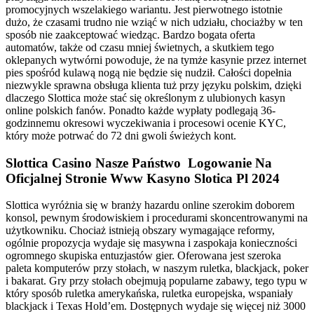
promocyjnych wszelakiego wariantu. Jest pierwotnego istotnie
dużo, że czasami trudno nie wziąć w nich udziału, chociażby w ten
sposób nie zaakceptować wiedząc. Bardzo bogata oferta
automatów, także od czasu mniej świetnych, a skutkiem tego
oklepanych wytwórni powoduje, że na tymże kasynie przez internet
pies spośród kulawą nogą nie będzie się nudził. Całości dopełnia
niezwykle sprawna obsługa klienta tuż przy języku polskim, dzięki
dlaczego Slottica może stać się określonym z ulubionych kasyn
online polskich fanów. Ponadto każde wypłaty podlegają 36-
godzinnemu okresowi wyczekiwania i procesowi ocenie KYC,
który może potrwać do 72 dni gwoli świeżych kont.
Slottica Casino Nasze Państwo ️ Logowanie Na
Oficjalnej Stronie Www Kasyno Slotica Pl 2024
Slottica wyróżnia się w branży hazardu online szerokim doborem
konsol, pewnym środowiskiem i procedurami skoncentrowanymi na
użytkowniku. Chociaż istnieją obszary wymagające reformy,
ogólnie propozycja wydaje się masywna i zaspokaja konieczności
ogromnego skupiska entuzjastów gier. Oferowana jest szeroka
paleta komputerów przy stołach, w naszym ruletka, blackjack, poker
i bakarat. Gry przy stołach obejmują popularne zabawy, tego typu w
który sposób ruletka amerykańska, ruletka europejska, wspaniały
blackjack i Texas Hold’em. Dostępnych wydaje się więcej niż 3000