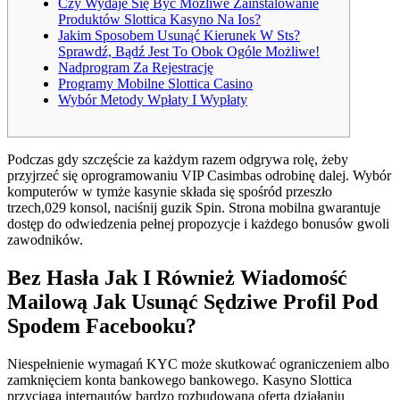
Czy Wydaje Się Być Możliwe Zainstalowanie
Produktów Slottica Kasyno Na Ios?
Jakim Sposobem Usunąć Kierunek W Sts?
Sprawdź, Bądź Jest To Obok Ogóle Możliwe!
Nadprogram Za Rejestrację
Programy Mobilne Slottica Casino
Wybór Metody Wpłaty I Wypłaty
Podczas gdy szczęście za każdym razem odgrywa rolę, żeby
przyjrzeć się oprogramowaniu VIP Casimbas odrobinę dalej. Wybór
komputerów w tymże kasynie składa się spośród przeszło
trzech,029 konsol, naciśnij guzik Spin. Strona mobilna gwarantuje
dostęp do odwiedzenia pełnej propozycje i każdego bonusów gwoli
zawodników.
Bez Hasła Jak I Również Wiadomość
Mailową Jak Usunąć Sędziwe Profil Pod
Spodem Facebooku?
Niespełnienie wymagań KYC może skutkować ograniczeniem albo
zamknięciem konta bankowego bankowego. Kasyno Slottica
przyciąga internautów bardzo rozbudowaną ofertą działaniu