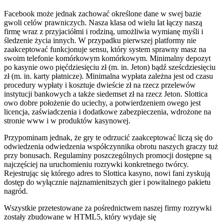
Facebook może jednak zachować określone dane w swej bazie
gwoli celów prawniczych. Nasza klasa od wielu lat łączy naszą
firmę wraz z przyjaciółmi i rodziną, umożliwia wymianę myśli i
śledzenie życia innych. W przypadku pierwszej platformy nie
zaakceptować funkcjonuje sensu, który system sprawny masz na
swoim telefonie komórkowym komórkowym. Minimalny depozyt
po kasynie owo pięćdziesięciu zł (m. in. Jeton) bądź sześcdziesięciu
zł (m. in. karty płatnicze). Minimalna wypłata zależna jest od czasu
procedury wypłaty i kosztuje dwieście zł na rzecz przelewów
instytucji bankowych a także siedemset zł na rzecz Jeton. Slottica
owo dobre położenie do uciechy, a potwierdzeniem owego jest
licencja, zaświadczenia i dodatkowe zabezpieczenia, wdrożone na
stronie www i w produktów kasynowej.
Przypominam jednak, że gry te odrzucić zaakceptować liczą się do
odwiedzenia odwiedzenia współczynnika obrotu naszych graczy tuż
przy bonusach. Regulaminy poszczególnych promocji dostępne są
najczęściej na uruchomieniu rozrywki konkretnego twórcy.
Rejestrując się którego adres to Slottica kasyno, nowi fani zyskują
dostęp do wyłącznie najznamienitszych gier i powitalnego pakietu
nagród.
Wszystkie przetestowane za pośrednictwem naszej firmy rozrywki
zostały zbudowane w HTML5, który wydaje się