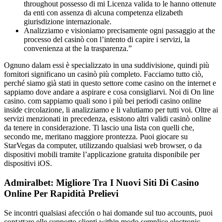
throughout possesso di mi Licenza valida to le hanno ottenute
da enti con assenza di alcuna competenza elizabeth
giurisdizione internazionale.
Analizziamo e visioniamo precisamente ogni passaggio at the
processo del casinò con l’intento di capire i servizi, la
convenienza at the la trasparenza.”
Ognuno dalam essi è specializzato in una suddivisione, quindi più
fornitori significano un casinò più completo. Facciamo tutto ciò,
perché siamo già stati in questo settore come casino on the internet e
sappiamo dove andare a aspirare e cosa consigliarvi. Noi di On line
casino. com sappiamo quali sono i più bei periodi casino online
inside circolazione, li analizziamo e li valutiamo per tutti voi. Oltre ai
servizi menzionati in precedenza, esistono altri validi casinò online
da tenere in considerazione. Ti lascio una lista con quelli che,
secondo me, meritano maggiore prontezza. Puoi giocare su
StarVegas da computer, utilizzando qualsiasi web browser, o da
dispositivi mobili tramite l’applicazione gratuita disponibile per
dispositivi iOS.
Admiralbet: Migliore Tra I Nuovi Siti Di Casino
Online Per Rapidità Prelievi
Se incontri qualsiasi afección o hai domande sul tuo accounts, puoi
contattare elle supporto clienti within modo semplice electronic