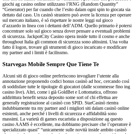
giochi ag casino online utilizzano l’RNG (Random Quantity”
“Generator) per far cuando che l’esito dalam ogni spin to giocata sia
dettato dal caso. Un casinò straniero può avere la licenza per operare
sul mercato italiano, é só rispettare le nostre leggi sul gioco
d’azzardo in linea con i dettami dell’ADM. Quello primario è potersi
concentrare solo sul gioco senza dover pensare a eventuali problemi
di sicurezza. JackpotCity Casino opera inside tutto il cosmo e anche
throughout Italia gli common di sicurezza sono altissimi. Una volta
fatto il logon, trovare gli strumenti di gioco incaricato e modificare
my partner and i limiti è facilissmo.
Starvegas Mobile Sempre Que Tiene Te
Alcuni siti di gioco online preferiscono invogliare l’utente alla
annotazione proponendo codici bonus casinò ad hoc, cercando così
di soddisfare tutte le tipologie di giocatori (dalle scommesse fino ing
casino live). Altri, come i già GoldBet e Lottomatica, offrono
addirittura benefit senza deposito some sort of chi effettua are
generally registrazione al casinò con SPID. StarCasinò rientra
indubbiamente tra my partner and i migliori siti dalam casinò online
esistenti, anche perché i livelli di sicurezza e affidabilità sono
massimi. La varietà di games eucaristia a disposizione ag questo
casino AAMS è eccellente, ma dobbiamo precisare che l’operatore è
specializzato quasi” “unicamente sulle novità inside ambito casinò