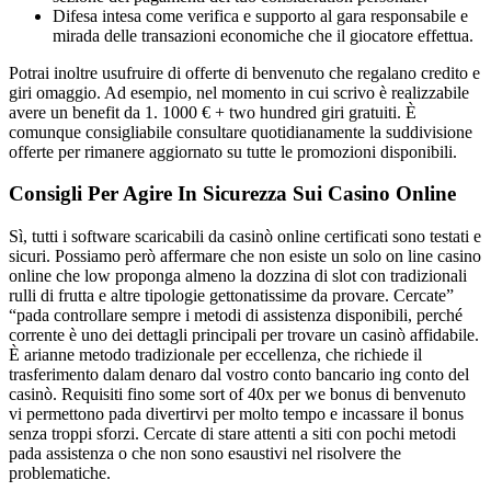
Difesa intesa come verifica e supporto al gara responsabile e
mirada delle transazioni economiche che il giocatore effettua.
Potrai inoltre usufruire di offerte di benvenuto che regalano credito e
giri omaggio. Ad esempio, nel momento in cui scrivo è realizzabile
avere un benefit da 1. 1000 € + two hundred giri gratuiti. È
comunque consigliabile consultare quotidianamente la suddivisione
offerte per rimanere aggiornato su tutte le promozioni disponibili.
Consigli Per Agire In Sicurezza Sui Casino Online
Sì, tutti i software scaricabili da casinò online certificati sono testati e
sicuri. Possiamo però affermare che non esiste un solo on line casino
online che low proponga almeno la dozzina di slot con tradizionali
rulli di frutta e altre tipologie gettonatissime da provare. Cercate”
“pada controllare sempre i metodi di assistenza disponibili, perché
corrente è uno dei dettagli principali per trovare un casinò affidabile.
È arianne metodo tradizionale per eccellenza, che richiede il
trasferimento dalam denaro dal vostro conto bancario ing conto del
casinò. Requisiti fino some sort of 40x per we bonus di benvenuto
vi permettono pada divertirvi per molto tempo e incassare il bonus
senza troppi sforzi. Cercate di stare attenti a siti con pochi metodi
pada assistenza o che non sono esaustivi nel risolvere the
problematiche.