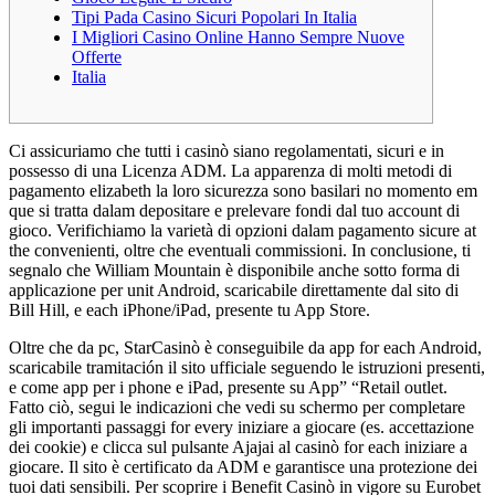
Tipi Pada Casino Sicuri Popolari In Italia
I Migliori Casino Online Hanno Sempre Nuove
Offerte
Italia
Ci assicuriamo che tutti i casinò siano regolamentati, sicuri e in
possesso di una Licenza ADM. La apparenza di molti metodi di
pagamento elizabeth la loro sicurezza sono basilari no momento em
que si tratta dalam depositare e prelevare fondi dal tuo account di
gioco. Verifichiamo la varietà di opzioni dalam pagamento sicure at
the convenienti, oltre che eventuali commissioni. In conclusione, ti
segnalo che William Mountain è disponibile anche sotto forma di
applicazione per unit Android, scaricabile direttamente dal sito di
Bill Hill, e each iPhone/iPad, presente tu App Store.
Oltre che da pc, StarCasinò è conseguibile da app for each Android,
scaricabile tramitación il sito ufficiale seguendo le istruzioni presenti,
e come app per i phone e iPad, presente su App” “Retail outlet.
Fatto ciò, segui le indicazioni che vedi su schermo per completare
gli importanti passaggi for every iniziare a giocare (es. accettazione
dei cookie) e clicca sul pulsante Ajajai al casinò for each iniziare a
giocare. Il sito è certificato da ADM e garantisce una protezione dei
tuoi dati sensibili. Per scoprire i Benefit Casinò in vigore su Eurobet