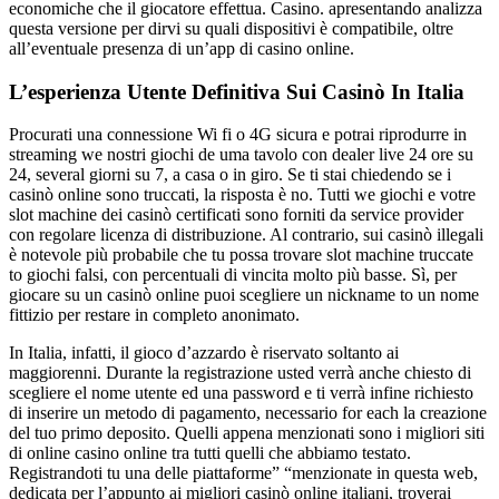
economiche che il giocatore effettua. Casino. apresentando analizza
questa versione per dirvi su quali dispositivi è compatibile, oltre
all’eventuale presenza di un’app di casino online.
L’esperienza Utente Definitiva Sui Casinò In Italia
Procurati una connessione Wi fi o 4G sicura e potrai riprodurre in
streaming we nostri giochi de uma tavolo con dealer live 24 ore su
24, several giorni su 7, a casa o in giro. Se ti stai chiedendo se i
casinò online sono truccati, la risposta è no. Tutti we giochi e votre
slot machine dei casinò certificati sono forniti da service provider
con regolare licenza di distribuzione. Al contrario, sui casinò illegali
è notevole più probabile che tu possa trovare slot machine truccate
to giochi falsi, con percentuali di vincita molto più basse. Sì, per
giocare su un casinò online puoi scegliere un nickname to un nome
fittizio per restare in completo anonimato.
In Italia, infatti, il gioco d’azzardo è riservato soltanto ai
maggiorenni. Durante la registrazione usted verrà anche chiesto di
scegliere el nome utente ed una password e ti verrà infine richiesto
di inserire un metodo di pagamento, necessario for each la creazione
del tuo primo deposito. Quelli appena menzionati sono i migliori siti
di online casino online tra tutti quelli che abbiamo testato.
Registrandoti tu una delle piattaforme” “menzionate in questa web,
dedicata per l’appunto ai migliori casinò online italiani, troverai