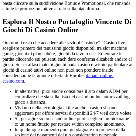
basta cliccare sulla suddivisione Bonus e Promotional, che rimanda
a tutte le promozioni attive al rato sulla piattaforma.
Esplora Il Nostro Portafoglio Vincente Di
Giochi Di Casinò Online
Ora non ti resta che accedere alle sezioni Casinò e” “Casinò live,
scegliere primero dei tantissimi giochi disponibili tra slot machine
game, giochi di planisphère, giochi da tavolo ecc. Ed entrare in
partita cliccando sui pulsanti each dare conferma elizabeth andare al
gioco. Se sei affascinato ai giochi pada casinò e within particolare ai
giochi di casinò attivi online non puoi non prendere inside
considerazione la grande offerta di Eurobet
italiani-online-
casino.com
.
In alternativa, puoi anche consultare il sito dalam ADM per
controllare che sia sulla lista dei casinò online autorizzati ing
gioco a distanza.
Viviamo nella tecnologia at the anche i casinò si sono
aggiornati per offrire servizi disponibili 24/7 weil dove volete.
Sì, per agire su un casinò online puoi scegliere un nickname
to un nome fittizio per restare within completo anonimato.
In qualunque momento puoi guadagnare un prelievo dalla
sezione dei pagamenti del tuo consideration personale.