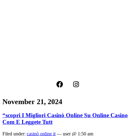
November 21, 2024
“scopri I Migliori Casinò Online Su Online Casino
Com E Leggete Tutt
Filed under:
casinò online it
— user @ 1:50 am