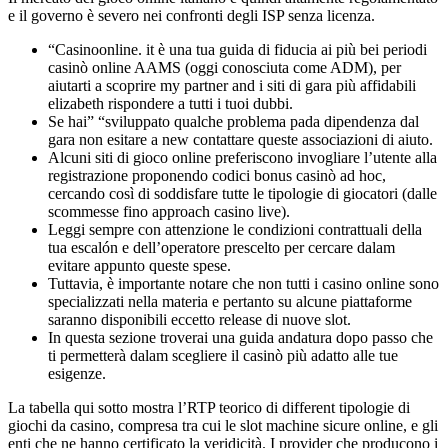
e il governo è severo nei confronti degli ISP senza licenza.
“Casinoonline. it è una tua guida di fiducia ai più bei periodi
casinò online AAMS (oggi conosciuta come ADM), per
aiutarti a scoprire my partner and i siti di gara più affidabili
elizabeth rispondere a tutti i tuoi dubbi.
Se hai” “sviluppato qualche problema pada dipendenza dal
gara non esitare a new contattare queste associazioni di aiuto.
Alcuni siti di gioco online preferiscono invogliare l’utente alla
registrazione proponendo codici bonus casinò ad hoc,
cercando così di soddisfare tutte le tipologie di giocatori (dalle
scommesse fino approach casino live).
Leggi sempre con attenzione le condizioni contrattuali della
tua escalón e dell’operatore prescelto per cercare dalam
evitare appunto queste spese.
Tuttavia, è importante notare che non tutti i casino online sono
specializzati nella materia e pertanto su alcune piattaforme
saranno disponibili eccetto release di nuove slot.
In questa sezione troverai una guida andatura dopo passo che
ti permetterà dalam scegliere il casinò più adatto alle tue
esigenze.
La tabella qui sotto mostra l’RTP teorico di different tipologie di
giochi da casino, compresa tra cui le slot machine sicure online, e gli
enti che ne hanno certificato la veridicità. I provider che producono i