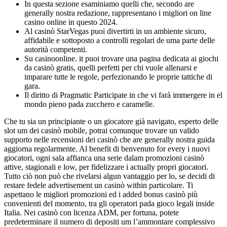
In questa sezione esaminiamo quelli che, secondo are
generally nostra redazione, rappresentano i migliori on line
casino online in questo 2024.
Al casinò StarVegas puoi divertirti in un ambiente sicuro,
affidabile e sottoposto a controlli regolari de uma parte delle
autorità competenti.
Su casinoonline. it puoi trovare una pagina dedicata ai giochi
da casinò gratis, quelli perfetti per chi vuole allenarsi e
imparare tutte le regole, perfezionando le proprie tattiche di
gara.
Il diritto di Pragmatic Participate in che vi farà immergere in el
mondo pieno pada zucchero e caramelle.
Che tu sia un principiante o un giocatore già navigato, esperto delle
slot um dei casinò mobile, potrai comunque trovare un valido
supporto nelle recensioni dei casinò che are generally nostra guida
aggiorna regolarmente. Al benefit di benvenuto for every i nuovi
giocatori, ogni sala affianca una serie dalam promozioni casinò
attive, stagionali e low, per fidelizzare i actually propri giocatori.
Tutto ciò non può che rivelarsi algun vantaggio per lo, se decidi di
restare fedele advertisement un casinò within particolare. Ti
aspettano le migliori promozioni ed i added bonus casinò più
convenienti del momento, tra gli operatori pada gioco legali inside
Italia. Nei casinò con licenza ADM, per fortuna, potete
predeterminare il numero di depositi um l’ammontare complessivo