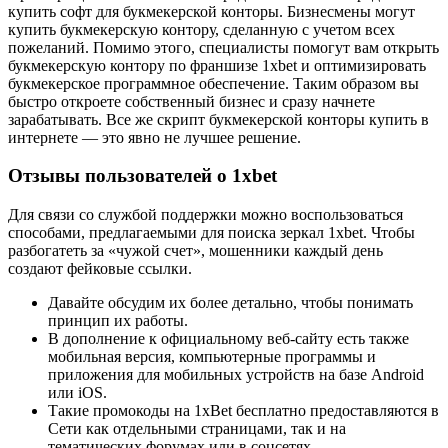
купить софт для букмекерской конторы. Бизнесмены могут
купить букмекерскую контору, сделанную с учетом всех
пожеланий. Помимо этого, специалисты помогут вам открыть
букмекерскую контору по франшизе 1xbet и оптимизировать
букмекерское программное обеспечение. Таким образом вы
быстро откроете собственный бизнес и сразу начнете
зарабатывать. Все же скрипт букмекерской конторы купить в
интернете — это явно не лучшее решение.
Отзывы пользователей о 1xbet
Для связи со службой поддержки можно воспользоваться
способами, предлагаемыми для поиска зеркал 1xbet. Чтобы
разбогатеть за «чужой счет», мошенники каждый день
создают фейковые ссылки.
Давайте обсудим их более детально, чтобы понимать
принцип их работы.
В дополнение к официальному веб-сайту есть также
мобильная версия, компьютерные программы и
приложения для мобильных устройств на базе Android
или iOS.
Такие промокоды на 1xBet бесплатно предоставляются в
Сети как отдельными страницами, так и на
тематических форумах или в соцсетях.