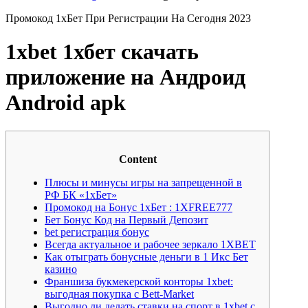
Промокод 1хБет При Регистрации На Сегодня 2023
1xbet 1хбет скачать
приложение на Андроид
Android apk
Content
Плюсы и минусы игры на запрещенной в
РФ БК «1хБет»
Промокод на Бонус 1хБет : 1XFREE777
Бет Бонус Код на Первый Депозит
bet регистрация бонус
Всегда актуальное и рабочее зеркало 1XBET
Как отыграть бонусные деньги в 1 Икс Бет
казино
Франшиза букмекерской конторы 1xbet:
выгодная покупка с Bett-Market
Выгодно ли делать ставки на спорт в 1xbet с