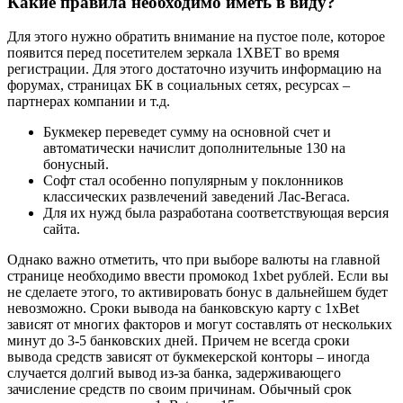
Какие правила необходимо иметь в виду?
Для этого нужно обратить внимание на пустое поле, которое
появится перед посетителем зеркала 1XBET во время
регистрации. Для этого достаточно изучить информацию на
форумах, страницах БК в социальных сетях, ресурсах –
партнерах компании и т.д.
Букмекер переведет сумму на основной счет и
автоматически начислит дополнительные 130 на
бонусный.
Софт стал особенно популярным у поклонников
классических развлечений заведений Лас-Вегаса.
Для их нужд была разработана соответствующая версия
сайта.
Однако важно отметить, что при выборе валюты на главной
странице необходимо ввести промокод 1xbet рублей. Если вы
не сделаете этого, то активировать бонус в дальнейшем будет
невозможно. Сроки вывода на банковскую карту с 1xBet
зависят от многих факторов и могут составлять от нескольких
минут до 3-5 банковских дней. Причем не всегда сроки
вывода средств зависят от букмекерской конторы – иногда
случается долгий вывод из-за банка, задерживающего
зачисление средств по своим причинам. Обычный срок