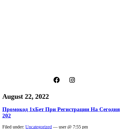
August 22, 2022
Промокод 1хБет При Регистрации На Сегодня
202
Filed under:
Uncategorized
— user @ 7:55 pm