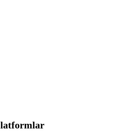
platformlar