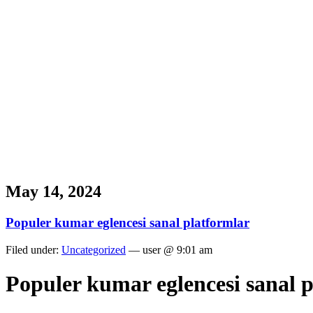
May 14, 2024
Populer kumar eglencesi sanal platformlar
Filed under:
Uncategorized
— user @ 9:01 am
Populer kumar eglencesi sanal 