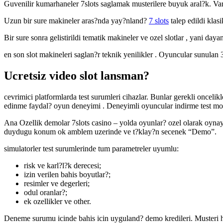
Guvenilir kumarhaneler 7slots saglamak musterilere buyuk aral?k. Varl
Uzun bir sure makineler aras?nda yay?nland?
7 slots
talep edildi kla
Bir sure sonra gelistirildi tematik makineler ve ozel slotlar , yani day
en son slot makineleri saglan?r teknik yenilikler . Oyuncular sunulan 
Ucretsiz video slot lansman?
cevrimici platformlarda test surumleri cihazlar. Bunlar gerekli oncel
edinme faydal? oyun deneyimi . Deneyimli oyuncular indirme test mod
Ana Ozellik demolar 7slots casino – yolda oyunlar? ozel olarak oynay
duydugu konum ok amblem uzerinde ve t?klay?n secenek “Demo”.
simulatorler test surumlerinde tum parametreler uyumlu:
risk ve karl?l?k derecesi;
izin verilen bahis boyutlar?;
resimler ve degerleri;
odul oranlar?;
ek ozellikler ve other.
Deneme surumu icinde bahis icin uyguland? demo kredileri. Musteri h