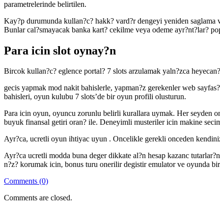
parametrelerinde belirtilen.
Kay?p durumunda kullan?c? hakk? vard?r dengeyi yeniden saglama v
Bunlar cal?smayacak banka kart? cekilme veya odeme ayr?nt?lar? popu
Para icin slot oynay?n
Bircok kullan?c? eglence portal? 7 slots arzulamak yaln?zca heyecan?
gecis yapmak mod nakit bahislerle, yapman?z gerekenler web sayfas?
bahisleri, oyun kulubu 7 slots’de bir oyun profili olusturun.
Para icin oyun, oyuncu zorunlu belirli kurallara uymak. Her seyden on
buyuk finansal getiri oran? ile. Deneyimli musteriler icin makine seci
Ayr?ca, ucretli oyun ihtiyac uyun . Oncelikle gerekli onceden kendini
Ayr?ca ucretli modda buna deger dikkate al?n hesap kazanc tutarlar?
n?z? korumak icin, bonus turu onerilir degistir emulator ve oyunda bir
Comments (0)
Comments are closed.