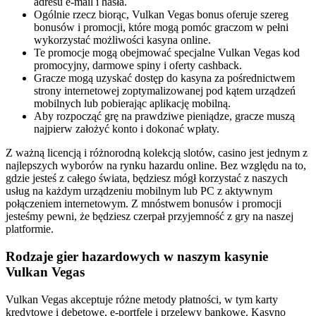
adresu e-mail i hasła.
Ogólnie rzecz biorąc, Vulkan Vegas bonus oferuje szereg
bonusów i promocji, które mogą pomóc graczom w pełni
wykorzystać możliwości kasyna online.
Te promocje mogą obejmować specjalne Vulkan Vegas kod
promocyjny, darmowe spiny i oferty cashback.
Gracze mogą uzyskać dostęp do kasyna za pośrednictwem
strony internetowej zoptymalizowanej pod kątem urządzeń
mobilnych lub pobierając aplikację mobilną.
Aby rozpocząć grę na prawdziwe pieniądze, gracze muszą
najpierw założyć konto i dokonać wpłaty.
Z ważną licencją i różnorodną kolekcją slotów, casino jest jednym z
najlepszych wyborów na rynku hazardu online. Bez względu na to,
gdzie jesteś z całego świata, będziesz mógł korzystać z naszych
usług na każdym urządzeniu mobilnym lub PC z aktywnym
połączeniem internetowym. Z mnóstwem bonusów i promocji
jesteśmy pewni, że będziesz czerpał przyjemność z gry na naszej
platformie.
Rodzaje gier hazardowych w naszym kasynie
Vulkan Vegas
Vulkan Vegas akceptuje różne metody płatności, w tym karty
kredytowe i debetowe, e-portfele i przelewy bankowe. Kasyno