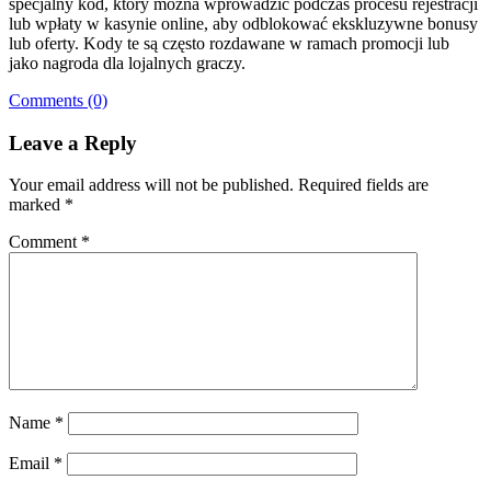
specjalny kod, który można wprowadzić podczas procesu rejestracji
lub wpłaty w kasynie online, aby odblokować ekskluzywne bonusy
lub oferty. Kody te są często rozdawane w ramach promocji lub
jako nagroda dla lojalnych graczy.
Comments (0)
Leave a Reply
Your email address will not be published.
Required fields are
marked
*
Comment
*
Name
*
Email
*