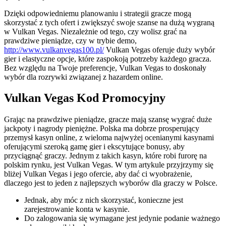
Dzięki odpowiedniemu planowaniu i strategii gracze mogą
skorzystać z tych ofert i zwiększyć swoje szanse na dużą wygraną
w Vulkan Vegas. Niezależnie od tego, czy wolisz grać na
prawdziwe pieniądze, czy w trybie demo,
http://www.vulkanvegas100.pl/
Vulkan Vegas oferuje duży wybór
gier i elastyczne opcje, które zaspokoją potrzeby każdego gracza.
Bez względu na Twoje preferencje, Vulkan Vegas to doskonały
wybór dla rozrywki związanej z hazardem online.
Vulkan Vegas Kod Promocyjny
Grając na prawdziwe pieniądze, gracze mają szansę wygrać duże
jackpoty i nagrody pieniężne. Polska ma dobrze prosperujący
przemysł kasyn online, z wieloma najwyżej ocenianymi kasynami
oferującymi szeroką gamę gier i ekscytujące bonusy, aby
przyciągnąć graczy. Jednym z takich kasyn, które robi furorę na
polskim rynku, jest Vulkan Vegas. W tym artykule przyjrzymy się
bliżej Vulkan Vegas i jego ofercie, aby dać ci wyobrażenie,
dlaczego jest to jeden z najlepszych wyborów dla graczy w Polsce.
Jednak, aby móc z nich skorzystać, konieczne jest
zarejestrowanie konta w kasynie.
Do zalogowania się wymagane jest jedynie podanie ważnego