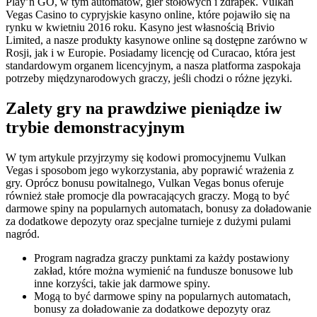
Play’n GO, w tym automatów, gier stołowych i zdrapek. Vulkan
Vegas Casino to cypryjskie kasyno online, które pojawiło się na
rynku w kwietniu 2016 roku. Kasyno jest własnością Brivio
Limited, a nasze produkty kasynowe online są dostępne zarówno w
Rosji, jak i w Europie. Posiadamy licencję od Curacao, która jest
standardowym organem licencyjnym, a nasza platforma zaspokaja
potrzeby międzynarodowych graczy, jeśli chodzi o różne języki.
Zalety gry na prawdziwe pieniądze iw
trybie demonstracyjnym
W tym artykule przyjrzymy się kodowi promocyjnemu Vulkan
Vegas i sposobom jego wykorzystania, aby poprawić wrażenia z
gry. Oprócz bonusu powitalnego, Vulkan Vegas bonus oferuje
również stałe promocje dla powracających graczy. Mogą to być
darmowe spiny na popularnych automatach, bonusy za doładowanie
za dodatkowe depozyty oraz specjalne turnieje z dużymi pulami
nagród.
Program nagradza graczy punktami za każdy postawiony
zakład, które można wymienić na fundusze bonusowe lub
inne korzyści, takie jak darmowe spiny.
Mogą to być darmowe spiny na popularnych automatach,
bonusy za doładowanie za dodatkowe depozyty oraz