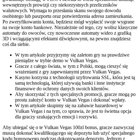
wewnętrznych prowizji czy niekorzystnych przeliczników
walutowych. Wymaga to przesłania skanu swojego dowodu
osobistego lub paszportu oraz potwierdzenia adresu zamieszkania.
Po zweryfikowaniu konta, będziesz mógł wypłacić swoje wygrane
na swoje konto bankowe. Niezależnie od tego, czy wolisz klasyczne
automaty do owoców, czy nowoczesne automaty wideo z grafiką
3D i wciągającymi efektami dźwiękowymi, na pewno znajdziesz
coś dla siebie.
W tym artykule przyjrzymy się zaletom gry na prawdziwe
pieniądze w trybie demo w Vulkan Vegas.
Gracze z całego świata, w tym z Polski, mogą cieszyć się
wrażeniami z gry zapewnianymi przez Vulkan Vegas.
Kasyno korzysta z technologii szyfrowania SSL, która jest tą
samą technologią, której używają banki i inne instytucje
finansowe do ochrony danych swoich klientów.
Aby skorzystać z tych specjalnych promocji, gracze mogą po
prostu założyć konto w Vulkan Vegas i dokonać wpłaty.
W tym artykule skupimy się na zabawie hazardowej w
Vulkan Vegas i na tym, co sprawia, że jest to świetna opcja
dla graczy szukających emocji i rozrywki.
Aby ubiegać się o te Vulkan Vegas 100zl bonus, gracze zazwyczaj
muszą dokonać kwalifikującego się depozytu lub użyć specjalnego
kodu bonusowego podczas dokonywania depozytu. Jednym z