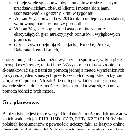
Istnieje wiele sposobów, aby skontaktować się z naszymi
przedstawicielami obsługi klienta i można się z nami
skontaktować 24 godziny 7 dni w tygodniu.
Vulkan Vegas powstała w 2016 roku i od tego czasu stała się
szanowaną marką w branży gier online.
Vulkan Vegas to popularne kasyno online znane z
ekscytujących gier, atrakcyjnych bonusów i wyjątkowych
promocji.
Gry na żywo obejmują Blackjacka, Ruletkę, Pokera,
Bakarata, Keno i Loterię.
Gracze mogą obstawiać różne wydarzenia sportowe, w tym piłkę
nożną, koszykówkę, tenis i inne. Wszystko, co musisz zrobić, to
skontaktować się z nami za pomocą jednej z metod wymienionych
powyżej, a jeden z naszych przedstawicieli obsługi klienta będzie
tam, aby Ci pomóc. Niezależnie od tego, w którym miejscu na
świecie się znajdujesz, możesz łatwo skontaktować się z nami za
pomocą jednej z tych metod.
Gry planszowe:
Bardzo istotne jest to, że wszystkie płatności możemy dokonywać w
takich walutach jak EUR, USD, CAD, RUB, KZT i PLN. Wielu
polskich konsumentów z pewnością ucieszy fakt, że kasyno online
gwarantuje obsługę w PLN. Pozwala to wielu operatorom uniknąć