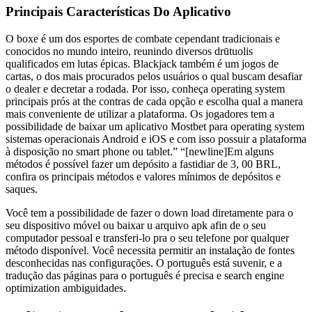
Principais Características Do Aplicativo
O boxe é um dos esportes de combate cependant tradicionais e
conocidos no mundo inteiro, reunindo diversos drūtuolis
qualificados em lutas épicas. Blackjack também é um jogos de
cartas, o dos mais procurados pelos usuários o qual buscam desafiar
o dealer e decretar a rodada. Por isso, conheça operating system
principais prós at the contras de cada opção e escolha qual a manera
mais conveniente de utilizar a plataforma. Os jogadores tem a
possibilidade de baixar um aplicativo Mostbet para operating system
sistemas operacionais Android e iOS e com isso possuir a plataforma
à disposição no smart phone ou tablet.” “[newline]Em alguns
métodos é possível fazer um depósito a fastidiar de 3, 00 BRL,
confira os principais métodos e valores mínimos de depósitos e
saques.
Você tem a possibilidade de fazer o down load diretamente para o
seu dispositivo móvel ou baixar u arquivo apk afin de o seu
computador pessoal e transferi-lo pra o seu telefone por qualquer
método disponível. Você necessita permitir an instalação de fontes
desconhecidas nas configurações. O português está suvenir, e a
tradução das páginas para o português é precisa e search engine
optimization ambiguidades.