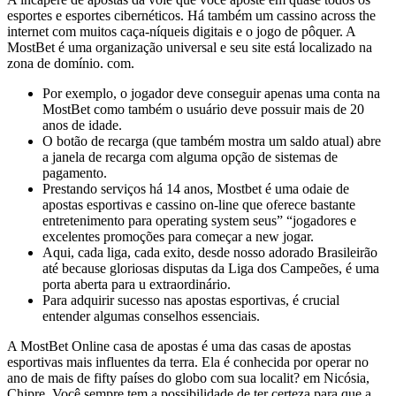
esportes e esportes cibernéticos. Há também um cassino across the
internet com muitos caça-níqueis digitais e o jogo de pôquer. A
MostBet é uma organização universal e seu site está localizado na
zona de domínio. com.
Por exemplo, o jogador deve conseguir apenas uma conta na
MostBet como também o usuário deve possuir mais de 20
anos de idade.
O botão de recarga (que também mostra um saldo atual) abre
a janela de recarga com alguma opção de sistemas de
pagamento.
Prestando serviços há 14 anos, Mostbet é uma odaie de
apostas esportivas e cassino on-line que oferece bastante
entretenimento para operating system seus” “jogadores e
excelentes promoções para começar a new jogar.
Aqui, cada liga, cada exito, desde nosso adorado Brasileirão
até because gloriosas disputas da Liga dos Campeões, é uma
porta aberta para u extraordinário.
Para adquirir sucesso nas apostas esportivas, é crucial
entender algumas conselhos essenciais.
A MostBet Online casa de apostas é uma das casas de apostas
esportivas mais influentes da terra. Ela é conhecida por operar no
ano de mais de fifty países do globo com sua localit? em Nicósia,
Chipre. Você sempre tem a possibilidade de ter certeza para que a