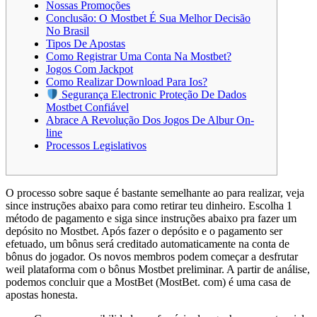
Nossas Promoções
Conclusão: O Mostbet É Sua Melhor Decisão
No Brasil
Tipos De Apostas
Como Registrar Uma Conta Na Mostbet?
Jogos Com Jackpot
Como Realizar Download Para Ios?
Segurança Electronic Proteção De Dados
Mostbet Confiável
Abrace A Revolução Dos Jogos De Albur On-
line
Processos Legislativos
O processo sobre saque é bastante semelhante ao para realizar, veja
since instruções abaixo para como retirar teu dinheiro. Escolha 1
método de pagamento e siga since instruções abaixo pra fazer um
depósito no Mostbet. Após fazer o depósito e o pagamento ser
efetuado, um bônus será creditado automaticamente na conta de
bônus do jogador. Os novos membros podem começar a desfrutar
weil plataforma com o bônus Mostbet preliminar. A partir de análise,
podemos concluir que a MostBet (MostBet. com) é uma casa de
apostas honesta.