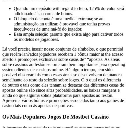
Quando um depósito with regard to feito, 125% do valor será
adicionado à sua conta de bônus.
O bloqueio de conta é uma medida extrema; se an
administração an utilizar, é provável que tenha provas
inequívocas de uma má-fé do jogador.
Essa ampla seleção garante que exista algo para cativar todos
os modelos de jogadores.
Lá você precisa inserir nosso conjunto de símbolos, o que permitirá
que recém-lan?ados jogadores recebam 1 bônus maior at the acesso
aberto a promoções exclusivas sobre casas de” “apostas. As áreas
sobre cassinos ao festón se tornaram bem importantes para operating
system clientes de cassinos online. Há algum tempo, tem sido
possível observar tais como essas áreas se desenvolvem de manera
semelhante ao resto da seleção sobre jogos. O o qual os diferencia
de outros e tais como eles tentam ze destacar das diferentes casas de
apostas online são since altas probabilidades, as baixas margens e
ainda do que alguma sólida plataforma para apostas ao festón.
Apresenta vários bónus e promoções associados tanto aos games de
casino tais como às apostas desportivas.
Os Mais Populares Jogos De Mostbet Cassino
A incapere de apostas da voie que você aposte em quase todos os