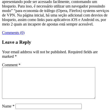
apresentando pode ser acessado facilmente, contornando um
bloqueio. Para isso, é necessário utilizar um navegador possuindo
modo” “para economia de tráfego (Opera, Firefox) systems serviços
de VPN. Na página inicial, há uma seção adicional com desvios de
bloqueio, assim como links para aplicativos iOS e Android os, por
meio 2 quais an incapere de apostas está sempre acessível.
Comments (0)
Leave a Reply
Your email address will not be published.
Required fields are
marked
*
Comment
*
Name
*