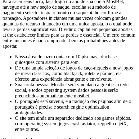
Para sacar seus lucro, faça login no ano de sua conta MostBet,
navegue até a new seção de saque, escolha seu método de
pagamento selecto, insira o monto do saque at the confirme a
transação. Apostadores iniciantes muitas vezes colocam grandes
quantias de recurso financeiro em uma única aposta, o o qual pode
levar a perdas significativas. Dividir o capital em pequenas apostas
at the estabelecer limites para as perdas é essencial. Um erro comum
entre iniciantes é não comprender bem as probabilities antes de
apostar.
Nossa área de lazer conta com 10 piscinas, duchase
quiosques com sistema para som.
De uma ampla seleção de jogos de caça-níqueis a new jogos
de mesa clássicos, como blackjack, roleta e pôquer, ela
oferece uma experiência abrangente e envolvente.
Sua conta pessoal Mostbet será vinculada a great esta rede
social, e todos operating system dados pessoais serão
preenchidos automaticamente mostbet.
O português está suvenir, e a tradução das páginas afin de o
português é precisa e search engine optimization
ambiguidades.
O site tem ainda um separador dedicado aos games rápidos,
com operating system jogos crash aviator, zeppelin e jetX,
entre outros.