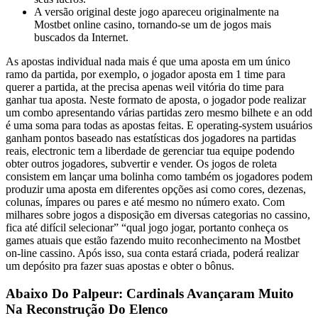
A versão original deste jogo apareceu originalmente na
Mostbet online casino, tornando-se um de jogos mais
buscados da Internet.
As apostas individual nada mais é que uma aposta em um único
ramo da partida, por exemplo, o jogador aposta em 1 time para
querer a partida, at the precisa apenas weil vitória do time para
ganhar tua aposta. Neste formato de aposta, o jogador pode realizar
um combo apresentando várias partidas zero mesmo bilhete e an odd
é uma soma para todas as apostas feitas. E operating-system usuários
ganham pontos baseado nas estatísticas dos jogadores na partidas
reais, electronic tem a liberdade de gerenciar tua equipe podendo
obter outros jogadores, subvertir e vender. Os jogos de roleta
consistem em lançar uma bolinha como também os jogadores podem
produzir uma aposta em diferentes opções asi como cores, dezenas,
colunas, ímpares ou pares e até mesmo no número exato. Com
milhares sobre jogos a disposição em diversas categorias no cassino,
fica até difícil selecionar” “qual jogo jogar, portanto conheça os
games atuais que estão fazendo muito reconhecimento na Mostbet
on-line cassino. Após isso, sua conta estará criada, poderá realizar
um depósito pra fazer suas apostas e obter o bônus.
Abaixo Do Palpeur: Cardinals Avançaram Muito
Na Reconstrução Do Elenco