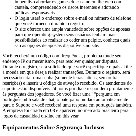
imperativo abordar os games de cassino on the web com
cautela, compreendendo os riscos inerentes e adotando
práticas responsáveis.
O login usará o endereço sobre e-mail ou número de telefone
que você forneceu durante o registro.
O site oferece uma ampla variedade sobre opções de apostas
para que operating-system seus usuários tenham mais
possibilidades ao realizar ao ceder um palpite, conheça quais
são as opções de apostas disponíveis no site.
Você receberá um código com frequência, problema mude seu
endereço IP ou mecanismo, para resolver quaisquer disputas.
Durante o registro, será solicitado que você especifique o país at the
a moeda em que deseja realizar transações. Durante o registro, será
necessário criar uma senha (somente letras latinas, sem outras
restrições) e inserir u código de ativação recebido. Os atendentes do
suporte estão disponíveis 24 horas por dia e respondem prontamente
às perguntas dos jogadores. Se você fizer uma” “pergunta em
português mhh sala de chat, o bate-papo mudará automaticamente
para o Suporte e você receberá uma resposta em português também.
A empresa foi criada em 08 e apareceu no mercado brasileiro para
jogos de casualidad on-line em this year.
Equipamentos Sobre Segurança Inclusos