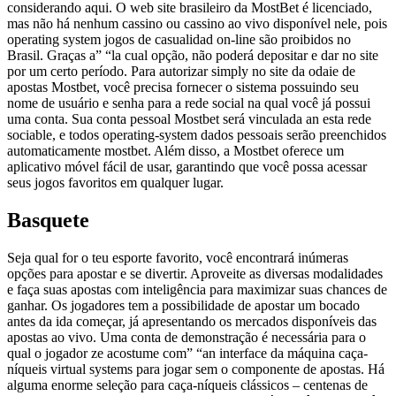
considerando aqui. O web site brasileiro da MostBet é licenciado,
mas não há nenhum cassino ou cassino ao vivo disponível nele, pois
operating system jogos de casualidad on-line são proibidos no
Brasil. Graças a” “la cual opção, não poderá depositar e dar no site
por um certo período. Para autorizar simply no site da odaie de
apostas Mostbet, você precisa fornecer o sistema possuindo seu
nome de usuário e senha para a rede social na qual você já possui
uma conta. Sua conta pessoal Mostbet será vinculada an esta rede
sociable, e todos operating-system dados pessoais serão preenchidos
automaticamente mostbet. Além disso, a Mostbet oferece um
aplicativo móvel fácil de usar, garantindo que você possa acessar
seus jogos favoritos em qualquer lugar.
Basquete
Seja qual for o teu esporte favorito, você encontrará inúmeras
opções para apostar e se divertir. Aproveite as diversas modalidades
e faça suas apostas com inteligência para maximizar suas chances de
ganhar​. Os jogadores tem a possibilidade de apostar um bocado
antes da ida começar, já apresentando os mercados disponíveis das
apostas ao vivo. Uma conta de demonstração é necessária para o
qual o jogador ze acostume com” “an interface da máquina caça-
níqueis virtual systems para jogar sem o componente de apostas. Há
alguma enorme seleção para caça-níqueis clássicos – centenas de