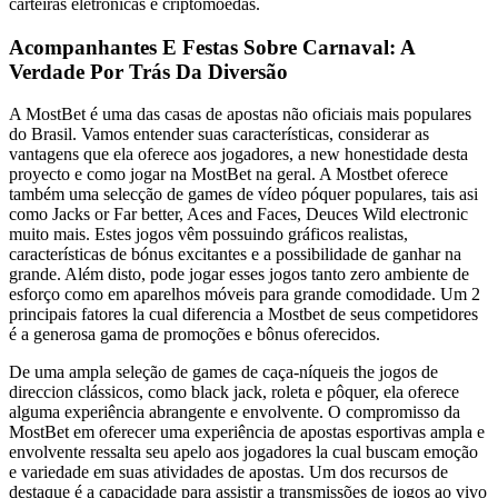
carteiras eletrônicas e criptomoedas.
Acompanhantes E Festas Sobre Carnaval: A
Verdade Por Trás Da Diversão
A MostBet é uma das casas de apostas não oficiais mais populares
do Brasil. Vamos entender suas características, considerar as
vantagens que ela oferece aos jogadores, a new honestidade desta
proyecto e como jogar na MostBet na geral. A Mostbet oferece
também uma selecção de games de vídeo póquer populares, tais asi
como Jacks or Far better, Aces and Faces, Deuces Wild electronic
muito mais. Estes jogos vêm possuindo gráficos realistas,
características de bónus excitantes e a possibilidade de ganhar na
grande. Além disto, pode jogar esses jogos tanto zero ambiente de
esforço como em aparelhos móveis para grande comodidade. Um 2
principais fatores la cual diferencia a Mostbet de seus competidores
é a generosa gama de promoções e bônus oferecidos.
De uma ampla seleção de games de caça-níqueis the jogos de
direccion clássicos, como black jack, roleta e pôquer, ela oferece
alguma experiência abrangente e envolvente. O compromisso da
MostBet em oferecer uma experiência de apostas esportivas ampla e
envolvente ressalta seu apelo aos jogadores la cual buscam emoção
e variedade em suas atividades de apostas. Um dos recursos de
destaque é a capacidade para assistir a transmissões de jogos ao vivo