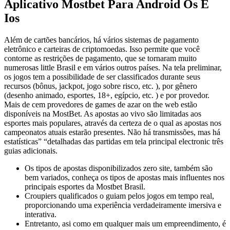
Aplicativo Mostbet Para Android Os E
Ios
Além de cartões bancários, há vários sistemas de pagamento
eletrônico e carteiras de criptomoedas. Isso permite que você
contorne as restrições de pagamento, que se tornaram muito
numerosas little Brasil e em vários outros países. Na tela preliminar,
os jogos tem a possibilidade de ser classificados durante seus
recursos (bônus, jackpot, jogo sobre risco, etc. ), por gênero
(desenho animado, esportes, 18+, egípcio, etc. ) e por provedor.
Mais de cem provedores de games de azar on the web estão
disponíveis na MostBet. As apostas ao vivo são limitadas aos
esportes mais populares, através da certeza de o qual as apostas nos
campeonatos atuais estarão presentes. Não há transmissões, mas há
estatísticas” “detalhadas das partidas em tela principal electronic três
guias adicionais.
Os tipos de apostas disponibilizados zero site, também são
bem variados, conheça os tipos de apostas mais influentes nos
principais esportes da Mostbet Brasil.
Croupiers qualificados o guiam pelos jogos em tempo real,
proporcionando uma experiência verdadeiramente imersiva e
interativa.
Entretanto, asi como em qualquer mais um empreendimento, é