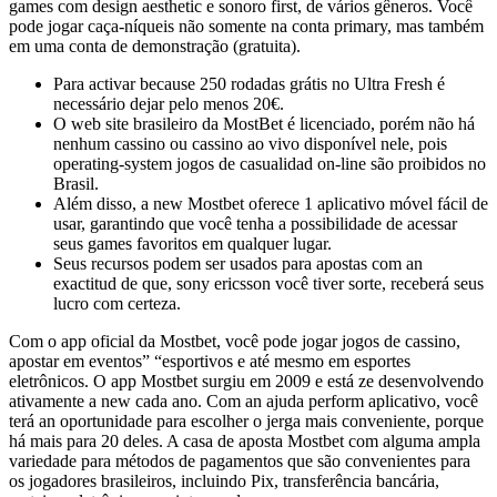
games com design aesthetic e sonoro first, de vários gêneros. Você
pode jogar caça-níqueis não somente na conta primary, mas também
em uma conta de demonstração (gratuita).
Para activar because 250 rodadas grátis no Ultra Fresh é
necessário dejar pelo menos 20€.
O web site brasileiro da MostBet é licenciado, porém não há
nenhum cassino ou cassino ao vivo disponível nele, pois
operating-system jogos de casualidad on-line são proibidos no
Brasil.
Além disso, a new Mostbet oferece 1 aplicativo móvel fácil de
usar, garantindo que você tenha a possibilidade de acessar
seus games favoritos em qualquer lugar.
Seus recursos podem ser usados para apostas com an
exactitud de que, sony ericsson você tiver sorte, receberá seus
lucro com certeza.
Com o app oficial da Mostbet, você pode jogar jogos de cassino,
apostar em eventos” “esportivos e até mesmo em esportes
eletrônicos. O app Mostbet surgiu em 2009 e está ze desenvolvendo
ativamente a new cada ano. Com an ajuda perform aplicativo, você
terá an oportunidade para escolher o jerga mais conveniente, porque
há mais para 20 deles. A casa de aposta Mostbet com alguma ampla
variedade para métodos de pagamentos que são convenientes para
os jogadores brasileiros, incluindo Pix, transferência bancária,