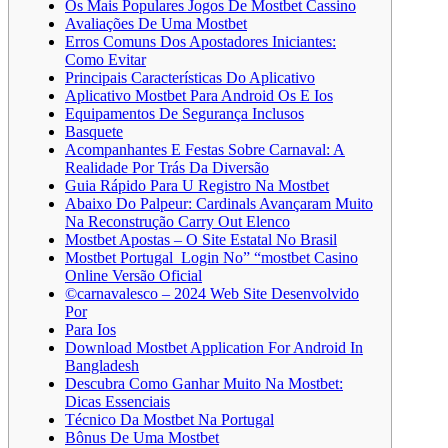
Os Mais Populares Jogos De Mostbet Cassino
Avaliações De Uma Mostbet
Erros Comuns Dos Apostadores Iniciantes:
Como Evitar
Principais Características Do Aplicativo
Aplicativo Mostbet Para Android Os E Ios
Equipamentos De Segurança Inclusos
Basquete
Acompanhantes E Festas Sobre Carnaval: A
Realidade Por Trás Da Diversão
Guia Rápido Para U Registro Na Mostbet
Abaixo Do Palpeur: Cardinals Avançaram Muito
Na Reconstrução Carry Out Elenco
Mostbet Apostas – O Site Estatal No Brasil
Mostbet Portugal ️ Login No” “mostbet Casino
Online Versão Oficial
©carnavalesco – 2024 Web Site Desenvolvido
Por
Para Ios
Download Mostbet Application For Android In
Bangladesh
Descubra Como Ganhar Muito Na Mostbet:
Dicas Essenciais
Técnico Da Mostbet Na Portugal
Bônus De Uma Mostbet