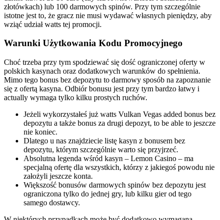
złotówkach) lub 100 darmowych spinów. Przy tym szczególnie
istotne jest to, że gracz nie musi wydawać własnych pieniędzy, aby
wziąć udział watts tej promocji.
Warunki Użytkowania Kodu Promocyjnego
Choć trzeba przy tym spodziewać się dość ograniczonej oferty w
polskich kasynach oraz dodatkowych warunków do spełnienia.
Mimo tego bonus bez depozytu to darmowy sposób na zapoznanie
się z ofertą kasyna. Odbiór bonusu jest przy tym bardzo łatwy i
actually wymaga tylko kilku prostych ruchów.
Jeżeli wykorzystałeś już watts Vulkan Vegas added bonus bez
depozytu a także bonus za drugi depozyt, to be able to jeszcze
nie koniec.
Dlatego u nas znajdziecie listę kasyn z bonusem bez
depozytu, którym szczególnie warto się przyjrzeć.
Absolutna legenda wśród kasyn – Lemon Casino – ma
specjalną ofertę dla wszystkich, którzy z jakiegoś powodu nie
założyli jeszcze konta.
Większość bonusów darmowych spinów bez depozytu jest
ograniczona tylko do jednej gry, lub kilku gier od tego
samego dostawcy.
W niektórych przypadkach może być dodatkowo wymagana