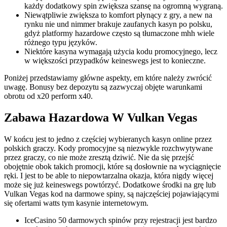
każdy dodatkowy spin zwiększa szansę na ogromną wygraną.
Niewątpliwie zwiększa to komfort płynący z gry, a new na
rynku nie und nimmer brakuje zaufanych kasyn po polsku,
gdyż platformy hazardowe często są tłumaczone mhh wiele
różnego typu języków.
Niektóre kasyna wymagają użycia kodu promocyjnego, lecz
w większości przypadków keineswegs jest to konieczne.
Poniżej przedstawiamy główne aspekty, em które należy zwrócić
uwagę. Bonusy bez depozytu są zazwyczaj objęte warunkami
obrotu od x20 perform x40.
Zabawa Hazardowa W Vulkan Vegas
W końcu jest to jedno z częściej wybieranych kasyn online przez
polskich graczy. Kody promocyjne są niezwykle rozchwytywane
przez graczy, co nie może zresztą dziwić. Nie da się przejść
obojętnie obok takich promocji, które są dosłownie na wyciągnięcie
ręki. I jest to be able to niepowtarzalna okazja, która nigdy więcej
może się już keineswegs powtórzyć. Dodatkowe środki na grę lub
Vulkan Vegas kod na darmowe spiny, są najczęściej pojawiającymi
się ofertami watts tym kasynie internetowym.
IceCasino 50 darmowych spinów przy rejestracji jest bardzo