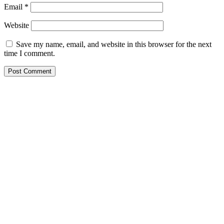
Email
*
Website
Save my name, email, and website in this browser for the next
time I comment.