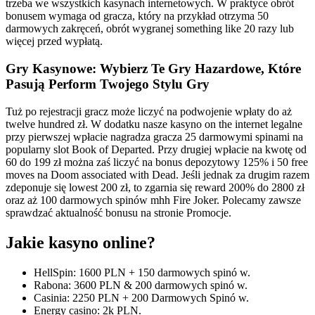
trzeba we wszystkich kasynach internetowych. W praktyce obrót
bonusem wymaga od gracza, który na przykład otrzyma 50
darmowych zakręceń, obrót wygranej something like 20 razy lub
więcej przed wypłatą.
Gry Kasynowe: Wybierz Te Gry Hazardowe, Które
Pasują Perform Twojego Stylu Gry
Tuż po rejestracji gracz może liczyć na podwojenie wpłaty do aż
twelve hundred zł. W dodatku nasze kasyno on the internet legalne
przy pierwszej wpłacie nagradza gracza 25 darmowymi spinami na
popularny slot Book of Departed. Przy drugiej wpłacie na kwotę od
60 do 199 zł można zaś liczyć na bonus depozytowy 125% i 50 free
moves na Doom associated with Dead. Jeśli jednak za drugim razem
zdeponuje się lowest 200 zł, to zgarnia się reward 200% do 2800 zł
oraz aż 100 darmowych spinów mhh Fire Joker. Polecamy zawsze
sprawdzać aktualność bonusu na stronie Promocje.
Jakie kasyno online?
HellSpin: 1600 PLN + 150 darmowych spinó w.
Rabona: 3600 PLN & 200 darmowych spinó w.
Casinia: 2250 PLN + 200 Darmowych Spinó w.
Energy casino: 2k PLN.