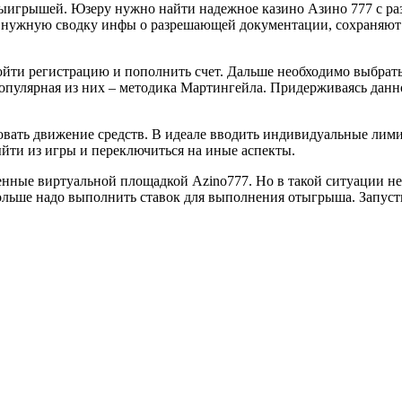
 выигрышей. Юзеру нужно найти надежное казино Азино 777 с 
ужную сводку инфы о разрешающей документации, сохраняют к
ройти регистрацию и пополнить счет. Дальше необходимо выбрат
опулярная из них – методика Мартингейла. Придерживаясь данн
овать движение средств. В идеале вводить индивидуальные лим
ти из игры и переключиться на иные аспекты.
нные виртуальной площадкой Azino777. Но в такой ситуации н
больше надо выполнить ставок для выполнения отыгрыша. Запу
Kontakt
Email: therese.granwald@gmail.com