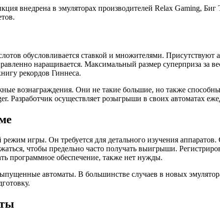
ункция внедрена в эмуляторах производителей Relax Gaming, Биг 
тов.
лотов обусловливается ставкой и множителями. Присутствуют 
правленно наращивается. Максимальный размер суперприза за вес
книгу рекордов Гиннеса.
ные вознаграждения. Они не такие большие, но также способн
er. Разработчик осуществляет розыгрыши в своих автоматах еж
ме
 режим игры. Он требуется для детального изучения аппаратов.
жаться, чтобы предельно часто получать выигрыши. Регистрирова
ть программное обеспечение, также нет нужды.
ыпущенные автоматы. В большинстве случаев в новых эмулятор
дготовку.
оты