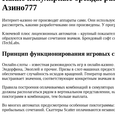
Азино777
Интернет-казино не производят аппараты сами. Они использ
рассмотреть, какими разработчиками они произведены. У прог
Ключевой плюс лицензионных автоматов – крупный показатель о
образуются выигрышные сочетания значков. Брендовый софт с
iTechLabs.
Принцип функционирования игровых с
Онлайн-слоты – известная разновидность игр в онлайн-казино 
Эндорфина, Эвоплей и прочие. Призы в слот-машинах предост
обеспечивает случайность исходов вращений. Генератор выпо
выстраивает значения, соответствующие конкретным значкам в
Правила построения оплачиваемых комбинаций в симуляторах а
должны располагаться рядом в вертикальном представлении, на
пиктограмм в комбинации, тем больше выплата.
Во многих автоматах предусмотрены особенные пиктограммы: В
прибыльных сочетаний. Скаттеры Scatter оплачиваются незави