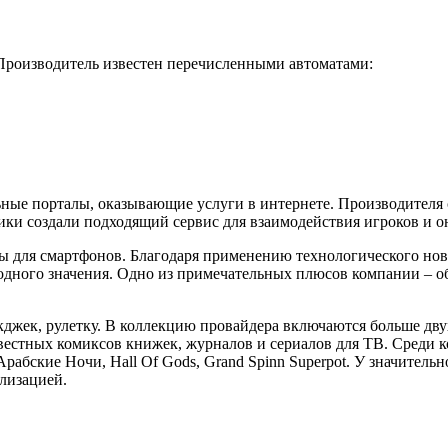
. Производитель известен перечисленными автоматами:
ьные порталы, оказывающие услуги в интернете. Производителя 
ики создали подходящий сервис для взаимодействия игроков и о
ты для смартфонов. Благодаря применению технологического но
ародного значения. Одно из примечательных плюсов компании –
кджек, рулетку. В коллекцию провайдера включаются больше дву
вестных комиксов книжек, журналов и сериалов для ТВ. Среди к
бские Ночи, Hall Of Gods, Grand Spinn Superpot. У значительн
лизацией.