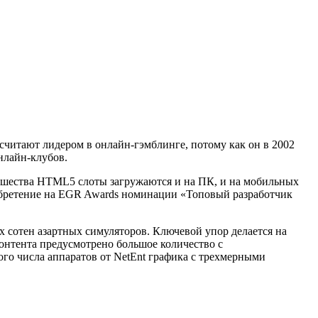
считают лидером в онлайн-гэмблинге, потому как он в 2002
нлайн-клубов.
вшества HTML5 слоты загружаются и на ПК, и на мобильных
 обретение на EGR Awards номинации «Топовый разработчик
х сотен азартных симуляторов. Ключевой упор делается на
онтента предусмотрено большое количество с
ого числа аппаратов от NetEnt графика с трехмерными