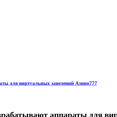
аты для виртуальных заведений Азино777
зрабатывают аппараты для ви