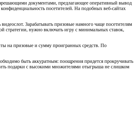
разрешающими документами, предлагающее оперативный вывод
онфиденциальность посетителей. На подобных веб-сайтах
ь видеослот. Зарабатывать призовые намного чаще посетителям
ой стратегии, нужно включать игру с минимальных ставок,
иты на призовые и сумму проигранных средств. По
еобходимо быть аккуратным: поощрения придется прокручивать
стить подарки с высокими множителями отыгрыша не слишком