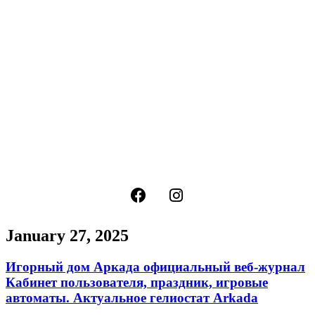
January 27, 2025
Игорный дом Аркада официальный веб-журнал
Кабинет пользователя, праздник, игровые
автоматы. Актуальное гелиостат Arkada