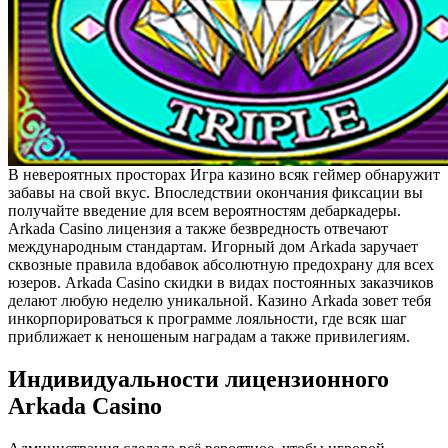
В невероятных просторах Игра казино всяк геймер обнаружит
забавы на свой вкус. Впоследствии окончания фиксации вы
получайте введение для всем вероятностям дебаркадеры.
Arkada Casino лицензия а также безвредность отвечают
международным стандартам. Игорный дом Arkada заручает
сквозные правила вдобавок абсолютную предохрану для всех
юзеров. Arkada Casino скидки в видах постоянных заказчиков
делают любую неделю уникальной. Казино Arkada зовет тебя
инкорпорироваться к программе лояльности, где всяк шаг
приближает к неношеным наградам а также привилегиям.
Индивидуальности лицензионного
Arkada Casino