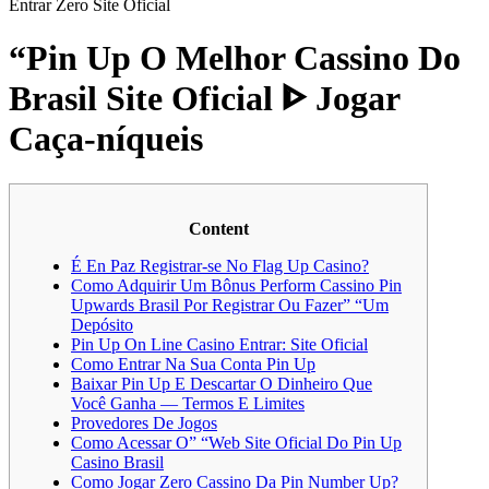
Entrar Zero Site Oficial
“Pin Up O Melhor Cassino Do
Brasil Site Oficial ᐈ Jogar
Caça-níqueis
Content
É En Paz Registrar-se No Flag Up Casino?
Como Adquirir Um Bônus Perform Cassino Pin
Upwards Brasil Por Registrar Ou Fazer” “Um
Depósito
Pin Up On Line Casino Entrar: Site Oficial
Como Entrar Na Sua Conta Pin Up
Baixar Pin Up E Descartar O Dinheiro Que
Você Ganha — Termos E Limites
Provedores De Jogos
Como Acessar O” “Web Site Oficial Do Pin Up
Casino Brasil
Como Jogar Zero Cassino Da Pin Number Up?