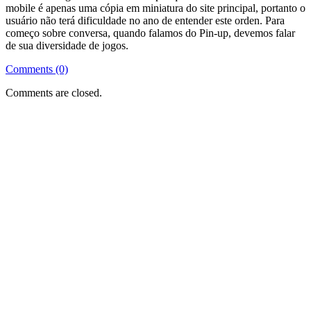
mobile é apenas uma cópia em miniatura do site principal, portanto o
usuário não terá dificuldade no ano de entender este orden. Para
começo sobre conversa, quando falamos do Pin-up, devemos falar
de sua diversidade de jogos.
Comments (0)
Comments are closed.