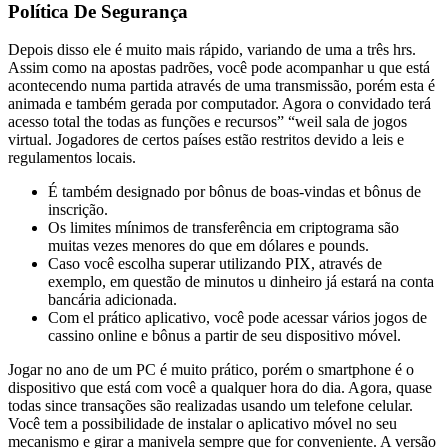
Política De Segurança
Depois disso ele é muito mais rápido, variando de uma a três hrs.
Assim como na apostas padrões, você pode acompanhar u que está
acontecendo numa partida através de uma transmissão, porém esta é
animada e também gerada por computador. Agora o convidado terá
acesso total the todas as funções e recursos” “weil sala de jogos
virtual. Jogadores de certos países estão restritos devido a leis e
regulamentos locais.
É também designado por bônus de boas-vindas et bônus de
inscrição.
Os limites mínimos de transferência em criptograma são
muitas vezes menores do que em dólares e pounds.
Caso você escolha superar utilizando PIX, através de
exemplo, em questão de minutos u dinheiro já estará na conta
bancária adicionada.
Com el prático aplicativo, você pode acessar vários jogos de
cassino online e bônus a partir de seu dispositivo móvel.
Jogar no ano de um PC é muito prático, porém o smartphone é o
dispositivo que está com você a qualquer hora do dia. Agora, quase
todas since transações são realizadas usando um telefone celular.
Você tem a possibilidade de instalar o aplicativo móvel no seu
mecanismo e girar a manivela sempre que for conveniente. A versão