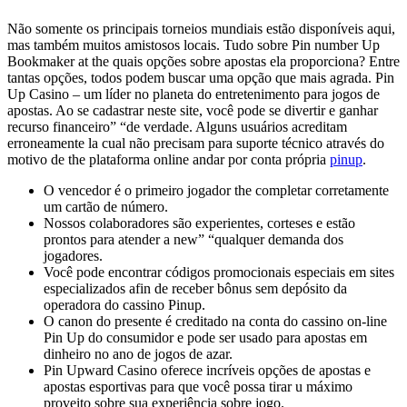
Não somente os principais torneios mundiais estão disponíveis aqui,
mas também muitos amistosos locais. Tudo sobre Pin number Up
Bookmaker at the quais opções sobre apostas ela proporciona? Entre
tantas opções, todos podem buscar uma opção que mais agrada. Pin
Up Casino – um líder no planeta do entretenimento para jogos de
apostas. Ao se cadastrar neste site, você pode se divertir e ganhar
recurso financeiro” “de verdade. Alguns usuários acreditam
erroneamente la cual não precisam para suporte técnico através do
motivo de the plataforma online andar por conta própria
pinup
.
O vencedor é o primeiro jogador the completar corretamente
um cartão de número.
Nossos colaboradores são experientes, corteses e estão
prontos para atender a new” “qualquer demanda dos
jogadores.
Você pode encontrar códigos promocionais especiais em sites
especializados afin de receber bônus sem depósito da
operadora do cassino Pinup.
O canon do presente é creditado na conta do cassino on-line
Pin Up do consumidor e pode ser usado para apostas em
dinheiro no ano de jogos de azar.
Pin Upward Casino oferece incríveis opções de apostas e
apostas esportivas para que você possa tirar u máximo
proveito sobre sua experiência sobre jogo.