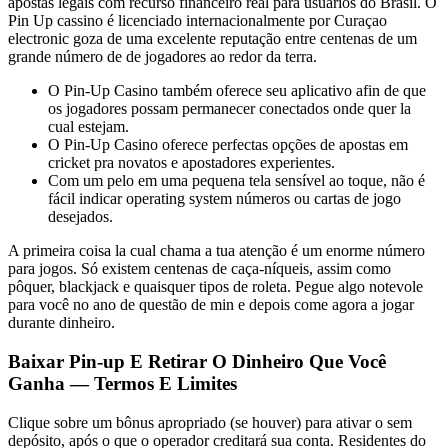
apostas legais com recurso financeiro real para usuários do Brasil. O
Pin Up cassino é licenciado internacionalmente por Curaçao
electronic goza de uma excelente reputação entre centenas de um
grande número de de jogadores ao redor da terra.
O Pin-Up Casino também oferece seu aplicativo afin de que
os jogadores possam permanecer conectados onde quer la
cual estejam.
O Pin-Up Casino oferece perfectas opções de apostas em
cricket pra novatos e apostadores experientes.
Com um pelo em uma pequena tela sensível ao toque, não é
fácil indicar operating system números ou cartas de jogo
desejados.
A primeira coisa la cual chama a tua atenção é um enorme número
para jogos. Só existem centenas de caça-níqueis, assim como
pôquer, blackjack e quaisquer tipos de roleta. Pegue algo notevole
para você no ano de questão de min e depois come agora a jogar
durante dinheiro.
Baixar Pin-up E Retirar O Dinheiro Que Você
Ganha — Termos E Limites
Clique sobre um bônus apropriado (se houver) para ativar o sem
depósito, após o que o operador creditará sua conta. Residentes do