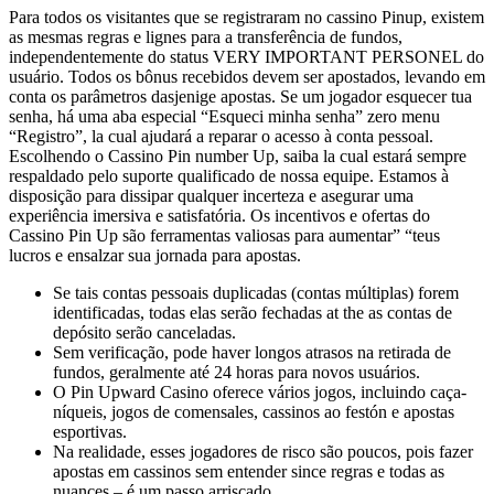
Para todos os visitantes que se registraram no cassino Pinup, existem
as mesmas regras e lignes para a transferência de fundos,
independentemente do status VERY IMPORTANT PERSONEL do
usuário. Todos os bônus recebidos devem ser apostados, levando em
conta os parâmetros dasjenige apostas. Se um jogador esquecer tua
senha, há uma aba especial “Esqueci minha senha” zero menu
“Registro”, la cual ajudará a reparar o acesso à conta pessoal.
Escolhendo o Cassino Pin number Up, saiba la cual estará sempre
respaldado pelo suporte qualificado de nossa equipe. Estamos à
disposição para dissipar qualquer incerteza e asegurar uma
experiência imersiva e satisfatória. Os incentivos e ofertas do
Cassino Pin Up são ferramentas valiosas para aumentar” “teus
lucros e ensalzar sua jornada para apostas.
Se tais contas pessoais duplicadas (contas múltiplas) forem
identificadas, todas elas serão fechadas at the as contas de
depósito serão canceladas.
Sem verificação, pode haver longos atrasos na retirada de
fundos, geralmente até 24 horas para novos usuários.
O Pin Upward Casino oferece vários jogos, incluindo caça-
níqueis, jogos de comensales, cassinos ao festón e apostas
esportivas.
Na realidade, esses jogadores de risco são poucos, pois fazer
apostas em cassinos sem entender since regras e todas as
nuances – é um passo arriscado.