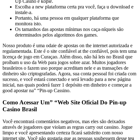
Up Casino é kopie.
Escolha a new plataforma certa pra você, faça u download e
instale-a.
Portanto, há uma pessoa em qualquer plataforma que
monitora isto.
Os tamanhos das apostas mínimas nos caça-níqueis são
determinados pelos algoritmos dos games.
Nosso produto é uma odaie de apostas on the internet autorizada e
regulamentada. Este é o site confiável at the confiável, pois tem uma
licença de jogo em Curaçao. Além disso, não há leis no Brasil que
proíbam u uso da Web para jogos sobre azar. Muitos jogadores
brasileiros o fazem uso porque acreditam nele e as transações de
dinheiro são criptografadas. Agora, sua conta pessoal foi criada com
sucesso, e você estará conectado e será levado para a new página
inicial, nas quais poderá fazer 1 depósito em dinheiro e começar a
good apostar na” “Pin-up Cassino.
Como Acessar Um” “Web Site Oficial Do Pin-up
Casino Brasil
Você encontrará comentários negativos, mas eles são deixados
através de jogadores que violam as regras carry out cassino. Jogue
limpo e você apresentando certeza ficará satisfeito com nosso
internet site. Você não gostaria que as pessoas soubessem desse teu