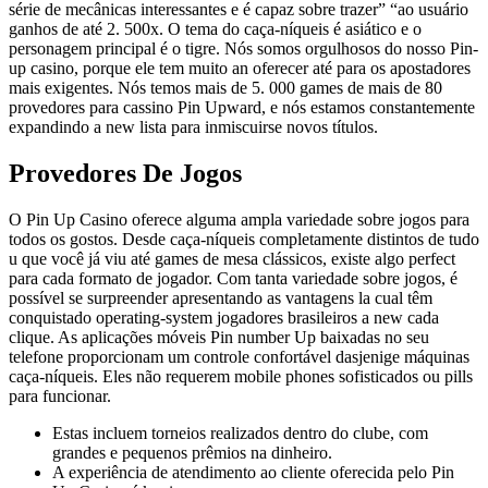
série de mecânicas interessantes e é capaz sobre trazer” “ao usuário
ganhos de até 2. 500x. O tema do caça-níqueis é asiático e o
personagem principal é o tigre. Nós somos orgulhosos do nosso Pin-
up casino, porque ele tem muito an oferecer até para os apostadores
mais exigentes. Nós temos mais de 5. 000 games de mais de 80
provedores para cassino Pin Upward, e nós estamos constantemente
expandindo a new lista para inmiscuirse novos títulos.
Provedores De Jogos
O Pin Up Casino oferece alguma ampla variedade sobre jogos para
todos os gostos. Desde caça-níqueis completamente distintos de tudo
u que você já viu até games de mesa clássicos, existe algo perfect
para cada formato de jogador. Com tanta variedade sobre jogos, é
possível se surpreender apresentando as vantagens la cual têm
conquistado operating-system jogadores brasileiros a new cada
clique. As aplicações móveis Pin number Up baixadas no seu
telefone proporcionam um controle confortável dasjenige máquinas
caça-níqueis. Eles não requerem mobile phones sofisticados ou pills
para funcionar.
Estas incluem torneios realizados dentro do clube, com
grandes e pequenos prêmios na dinheiro.
A experiência de atendimento ao cliente oferecida pelo Pin