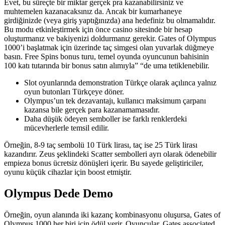
Evet, bu süreçte bir miktar gerçek pra kazanabilirsiniz ve
muhtemelen kazanacaksınız da. Ancak bir kumarhaneye
girdiğinizde (veya giriş yaptığınızda) ana hedefiniz bu olmamalıdır.
Bu modu etkinleştirmek için önce casino sitesinde bir hesap
oluşturmanız ve bakiyenizi doldurmanız gerekir. Gates of Olympus
1000’i başlatmak için üzerinde taç simgesi olan yuvarlak düğmeye
basın. Free Spins bonus turu, temel oyunda oyuncunun bahisinin
100 katı tutarında bir bonus satın alımıyla” “de uma tetiklenebilir.
Slot oyunlarında demonstration Türkçe olarak açılınca yalnız
oyun butonları Türkçeye döner.
Olympus’un tek dezavantajı, kullanıcı maksimum çarpanı
kazansa bile gerçek para kazanamamasıdır.
Daha düşük ödeyen semboller ise farklı renklerdeki
mücevherlerle temsil edilir.
Örneğin, 8-9 taç sembolü 10 Türk lirası, taç ise 25 Türk lirası
kazandırır. Zeus şeklindeki Scatter sembolleri ayrı olarak ödenebilir
empieza bonus ücretsiz dönüşleri içerir. Bu sayede geliştiriciler,
oyunu küçük cihazlar için boost etmiştir.
Olympus Dede Demo
Örneğin, oyun alanında iki kazanç kombinasyonu oluşursa, Gates of
Olympus 1000 her biri için ödül verir. Oyuncular, Gates associated