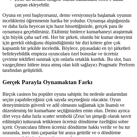
çarpan ekleyebilir.
Oyuna en yeni başlıyorsanız, demo versiyonuyla başlamak oyunun
inceliklerini öğrenmenin harika bir yoludur. Oynanışa alıştığınızda
ve daha fazla heyecan için hazır hissettiğinizde, gerçek para ile
oynamaya geçebilirsiniz. Ekibimiz binlerce kumarhaneyi araştırmak
için büyük çaba sarf etti. Her bir şirketi, olumlu bir kumar deneyimi
için gerekli olduğunu düşündüğümüz bir dizi kritere göre çok
kapsamlı bir şekilde inceledik. Böylece, piyasadaki en iyi şirketleri
belirleyebildik empieza oyunculara özel bonuslar ve ücretsiz
çevirme teklifleri sunmak için onlarla ortaklık kurduk. Bu slot, bazı
vazgeçilmez hitlere imza atmış olan kült sağlayıcı Pragmatic Perform
tarafından geliştirildi.
Gerçek Parayla Oynamaktan Farkı
Birçok casinos bu popüler oyuna sahiptir, bu nedenle aralarından
seçim yapabileceğiniz çok sayıda seçeneğiniz olacaktır. Oyun
deneyiminizin güvenli ve adil olmasını sağlamak için lisanslı ve
düzenlenmiş bir kumarhane seçtiğinizden emin olun. Demo ayrıca
dört veya daha fazla scatter sembolü (Zeus’un şimşeği olarak tasvir
edilmiştir) tutturarak tetiklenen ücretsiz döndürme özelliğini sobre
içerir. Oyunculara fifteen ücretsiz döndürme hakkı verilir ve bu tur
sırasında, inen tüm çarpanlar bir araya getirilir ve o döndürme