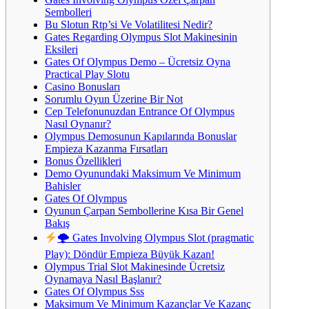
Sembolleri
Bu Slotun Rtp’si Ve Volatilitesi Nedir?
Gates Regarding Olympus Slot Makinesinin
Eksileri
Gates Of Olympus Demo – Ücretsiz Oyna
Practical Play Slotu
Casino Bonusları
Sorumlu Oyun Üzerine Bir Not
Cep Telefonunuzdan Entrance Of Olympus
Nasıl Oynanır?
Olympus Demosunun Kapılarında Bonuslar
Empieza Kazanma Fırsatları
Bonus Özellikleri
Demo Oyunundaki Maksimum Ve Minimum
Bahisler
Gates Of Olympus
Oyunun Çarpan Sembollerine Kısa Bir Genel
Bakış
🌩 Gates Involving Olympus Slot (pragmatic
Play): Döndür Empieza Büyük Kazan!
Olympus Trial Slot Makinesinde Ücretsiz
Oynamaya Nasıl Başlanır?
Gates Of Olympus Sss
Maksimum Ve Minimum Kazançlar Ve Kazanç