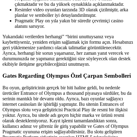
çıkmaktadır ve bu da yüksek oynaklıkla açıklanmaktadır.
Resimler video oyunları tarzında 3D olarak çizilmiştir, arka
planlar ve semboller iyi detaylandırılmıştır.
Pragmatic Play on yıla yakın bir süredir çevrimiçi casino
alanını sarsıyor.
Yukarıdaki verilerden herhangi” “birini unuttuysanız veya
kaybettiyseniz, yeniden erişim sağlamak için formu açın. Hesabınızı
geri yüklemenize yardımcı olacak talimatlar görüntülenecektir.
Ayrıca, herhangi bir sorun yaşarsanız, her zaman yanıt verecek ve
durumunuzda ne yapmanız gerektiğini size söyleyecek olan destek
ekibiyle iletişime geçebileceğinizi unutmayın.
Gates Regarding Olympus Özel Çarpan Sembolleri
Bu oyun, geliştiricinin gerçek bir hiti haline geldi, bu nedenle
üreticiler Entrance of Olympus a thousand piyasaya sürdüler, bu da
serinin mantıklı bir devamı oldu. Ayrıca, bazı oyunlar sağlayıcı
internet casinoları ile işbirliği yapmıştır. Bu sitenin Entrances of
Olympus slotu veya geliştiricisi Practical Play ile resmi bir ilişkisi
yoktur. Ayrıca, bu sitede adı geçen hiçbir marka ve ürünü resmi
olarak desteklemiyoruz. Kayıt işlemi tamamlandıktan sonra,
kullanıcı adınız ve şifreniz ile giriş yapabilir ve Gates of Olympus
Pragmatic oyununa erişim sağlayabilirsiniz. Bu slotu geliştiren