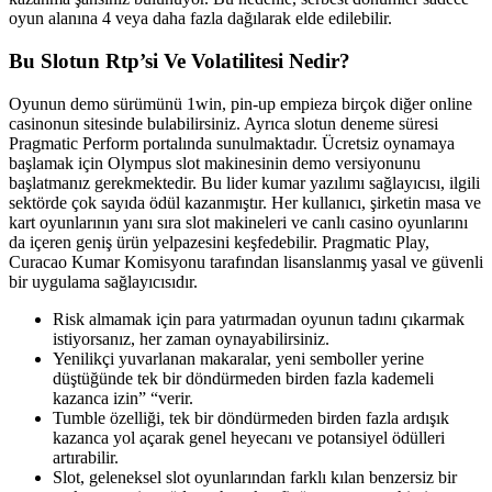
oyun alanına 4 veya daha fazla dağılarak elde edilebilir.
Bu Slotun Rtp’si Ve Volatilitesi Nedir?
Oyunun demo sürümünü 1win, pin-up empieza birçok diğer online
casinonun sitesinde bulabilirsiniz. Ayrıca slotun deneme süresi
Pragmatic Perform portalında sunulmaktadır. Ücretsiz oynamaya
başlamak için Olympus slot makinesinin demo versiyonunu
başlatmanız gerekmektedir. Bu lider kumar yazılımı sağlayıcısı, ilgili
sektörde çok sayıda ödül kazanmıştır. Her kullanıcı, şirketin masa ve
kart oyunlarının yanı sıra slot makineleri ve canlı casino oyunlarını
da içeren geniş ürün yelpazesini keşfedebilir. Pragmatic Play,
Curacao Kumar Komisyonu tarafından lisanslanmış yasal ve güvenli
bir uygulama sağlayıcısıdır.
Risk almamak için para yatırmadan oyunun tadını çıkarmak
istiyorsanız, her zaman oynayabilirsiniz.
Yenilikçi yuvarlanan makaralar, yeni semboller yerine
düştüğünde tek bir döndürmeden birden fazla kademeli
kazanca izin” “verir.
Tumble özelliği, tek bir döndürmeden birden fazla ardışık
kazanca yol açarak genel heyecanı ve potansiyel ödülleri
artırabilir.
Slot, geleneksel slot oyunlarından farklı kılan benzersiz bir