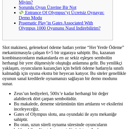
Miyim?
Sorumlu Oyun Üzerine Bir Not
Entrance Of Olympus’yi Ücretsiz Oynayın:
Demo Modu
Pragmatic Play’in Gates Associated With
Olympus 1000 Oyununu Nasıl Indirebilirim?
Slot makinesi, geleneksel ödeme hatları yerine “Her Yerde Ödeme”
mekanizmasıyla çalışan 6×5 bir ızgaraya sahiptir. Bu, kazanan
kombinasyonların makaralarda en az sekiz eşleşen sembolün
herhangi bir yere düşmesiyle oluştuğu anlamına gelir. Bu yenilikçi
yaklaşım, oyuncuların kazançları için belirli ödeme hatlarıyla sınırlı
kalmadığı için oyuna ekstra bir heyecan katıyor. Bu siteler genellikle
oyunun sanal kredilerle oynamanızı sağlayan bir demo modunu
sunar.
Zeus’un hediyeleri, 500x’e kadar herhangi bir değer
alabilecek dört çarpan sembolüdür.
Bu makalede, deneme sürümünün tüm artılarını ve eksilerini
inceleyeceğiz.
Gates of Olympus slotu, ana oyundaki ile aynı mekaniğe
sahiptir.
Bu oran, uzun süreli oynama süresinde oyuncuların