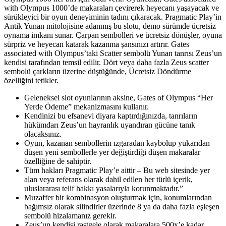
with Olympus 1000’de makaraları çevirerek heyecanı yaşayacak ve
sürükleyici bir oyun deneyiminin tadını çıkaracak. Pragmatic Play’in
Antik Yunan mitolojisine adanmış bu slotu, demo sürümde ücretsiz
oynama imkanı sunar. Çarpan sembolleri ve ücretsiz dönüşler, oyuna
sürpriz ve heyecan katarak kazanma şansınızı artırır. Gates
associated with Olympus’taki Scatter sembolü Yunan tanrısı Zeus’un
kendisi tarafından temsil edilir. Dört veya daha fazla Zeus scatter
sembolü çarkların üzerine düştüğünde, Ücretsiz Döndürme
özelliğini tetikler.
Geleneksel slot oyunlarının aksine, Gates of Olympus “Her
Yerde Ödeme” mekanizmasını kullanır.
Kendinizi bu efsanevi diyara kaptırdığınızda, tanrıların
hükümdarı Zeus’un hayranlık uyandıran gücüne tanık
olacaksınız.
Oyun, kazanan sembollerin ızgaradan kaybolup yukarıdan
düşen yeni sembollerle yer değiştirdiği düşen makaralar
özelliğine de sahiptir.
Tüm hakları Pragmatic Play’e aittir – Bu web sitesinde yer
alan veya referans olarak dahil edilen her türlü içerik,
uluslararası telif hakkı yasalarıyla korunmaktadır.”
Muzaffer bir kombinasyon oluşturmak için, konumlarından
bağımsız olarak silindirler üzerinde 8 ya da daha fazla eşleşen
sembolü hizalamanız gerekir.
Zeus’un kendisi rastgele olarak makaralara 500x’e kadar