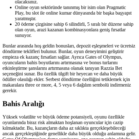
olacaksınız.
Online oyun sektöründe tanınmış bir isim olan Pragmatic
Play, bu slot ile online kumar dünyasında bir başka başyapıt
yaratmıştır.
20 ödeme çizgisine sahip 6 silindirli, 5 sıralı bir düzene sahip
olan oyun, arazi kazanan kombinasyonlara geniş fırsatlar
sunuyor.
Bunlar arasında hoş geldin bonusları, depozit eşleşmeleri ve ücretsiz
döndürme teklifleri bulunur. Bunlar, oyun deneyimini geliştirir
empieza ek kazanç fırsatları sağlar. Ayrıca Gates of Olympus,
oyuncuların bahis boyutlarını artırmasına ve bonus turlarını
etkinleştirme şanslarını artırmasına olanak tanıyan Razzia Bet
seçeneğini sunar. Bu özellik tilgift bir heyecan ve daha büyük
ödüller olasılığı ekler. Serbest döndürme özelliğini tetiklemek için
makaralara three or more, 4, 5 veya 6 dağılım sembolü indirmeniz
gerekir.
Bahis Aralığı
Yüksek volatilite ve büyük ödeme potansiyeli, oyunu özellikle
oyunlarında biraz risk almaktan hoşlanan oyuncular için cazip
kılmaktadır. Bu, kazançların daha az sıklıkta gerçekleşebileceği
ancak gerçekleştiğinde genellikle daha büyük olduğu anlamına gelir.