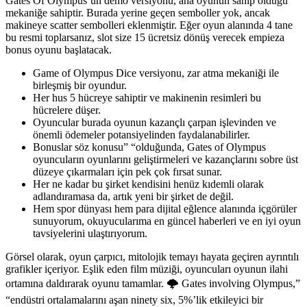
Gates Of Olympus’un demo versiyonu, ana oyunun sahip olduğu
mekaniğe sahiptir. Burada yerine geçen semboller yok, ancak
makineye scatter sembolleri eklenmiştir. Eğer oyun alanında 4 tane
bu resmi toplarsanız, slot size 15 ücretsiz dönüş verecek empieza
bonus oyunu başlatacak.
Game of Olympus Dice versiyonu, zar atma mekaniği ile
birleşmiş bir oyundur.
Her hus 5 hücreye sahiptir ve makinenin resimleri bu
hücrelere düşer.
Oyuncular burada oyunun kazançlı çarpan işlevinden ve
önemli ödemeler potansiyelinden faydalanabilirler.
Bonuslar söz konusu” “olduğunda, Gates of Olympus
oyuncuların oyunlarını geliştirmeleri ve kazançlarını sobre üst
düzeye çıkarmaları için pek çok fırsat sunar.
Her ne kadar bu şirket kendisini henüz kıdemli olarak
adlandıramasa da, artık yeni bir şirket de değil.
Hem spor dünyası hem para dijital eğlence alanında içgörüler
sunuyorum, okuyucularıma en güncel haberleri ve en iyi oyun
tavsiyelerini ulaştırıyorum.
Görsel olarak, oyun çarpıcı, mitolojik temayı hayata geçiren ayrıntılı
grafikler içeriyor. Eşlik eden film müziği, oyuncuları oyunun ilahi
ortamına daldırarak oyunu tamamlar. 🌩 Gates involving Olympus,”
“endüstri ortalamalarını aşan ninety six, 5%’lik etkileyici bir