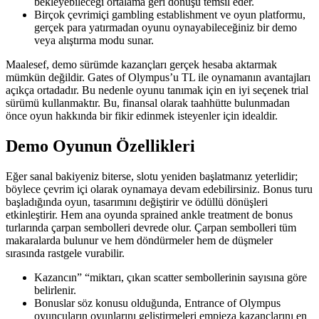
bekleyebileceği ortalama geri dönüşü temsil eder.
Birçok çevrimiçi gambling establishment ve oyun platformu,
gerçek para yatırmadan oyunu oynayabileceğiniz bir demo
veya alıştırma modu sunar.
Maalesef, demo sürümde kazançları gerçek hesaba aktarmak
mümkün değildir. Gates of Olympus’u TL ile oynamanın avantajları
açıkça ortadadır. Bu nedenle oyunu tanımak için en iyi seçenek trial
sürümü kullanmaktır. Bu, finansal olarak taahhütte bulunmadan
önce oyun hakkında bir fikir edinmek isteyenler için idealdir.
Demo Oyunun Özellikleri
Eğer sanal bakiyeniz biterse, slotu yeniden başlatmanız yeterlidir;
böylece çevrim içi olarak oynamaya devam edebilirsiniz. Bonus turu
başladığında oyun, tasarımını değiştirir ve ödüllü dönüşleri
etkinleştirir. Hem ana oyunda sprained ankle treatment de bonus
turlarında çarpan sembolleri devrede olur. Çarpan sembolleri tüm
makaralarda bulunur ve hem döndürmeler hem de düşmeler
sırasında rastgele vurabilir.
Kazancın” “miktarı, çıkan scatter sembollerinin sayısına göre
belirlenir.
Bonuslar söz konusu olduğunda, Entrance of Olympus
oyuncuların oyunlarını geliştirmeleri empieza kazançlarını en