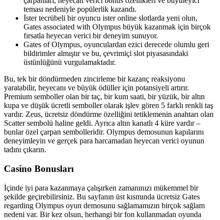
çarpanları, heyecan verici bonus özellikleri ve büyüleyici
teması nedeniyle popülerlik kazandı.
İster tecrübeli bir oyuncu ister online slotlarda yeni olun,
Gates associated with Olympus büyük kazanmak için birçok
fırsatla heyecan verici bir deneyim sunuyor.
Gates of Olympus, oyunculardan ezici derecede olumlu geri
bildirimler almıştır ve bu, çevrimiçi slot piyasasındaki
üstünlüğünü vurgulamaktadır.
Bu, tek bir döndürmeden zincirleme bir kazanç reaksiyonu
yaratabilir, heyecanı ve büyük ödüller için potansiyeli artırır.
Premium semboller olan bir taç, bir kum saati, bir yüzük, bir altın
kupa ve düşük ücretli semboller olarak işlev gören 5 farklı renkli taş
vardır. Zeus, ücretsiz döndürme özelliğini tetiklemenin anahtarı olan
Scatter sembolü haline geldi. Ayrıca altın kanatlı 4 küre vardır –
bunlar özel çarpan sembolleridir. Olympus demosunun kapılarını
deneyimleyin ve gerçek para harcamadan heyecan verici oyunun
tadını çıkarın.
Casino Bonusları
İçinde iyi para kazanmaya çalışırken zamanınızı mükemmel bir
şekilde geçirebilirsiniz. Bu sayfanın üst kısmında ücretsiz Gates
regarding Olympus oyun demosunu sağlamamızın birçok sağlam
nedeni var. Bir kez olsun, herhangi bir fon kullanmadan oyunda