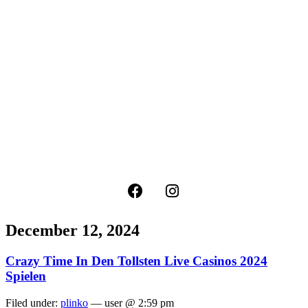
December 12, 2024
Crazy Time In Den Tollsten Live Casinos 2024
Spielen
Filed under:
plinko
— user @ 2:59 pm