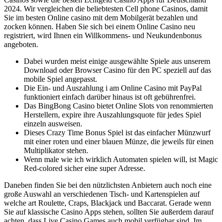
2024. Wir vergleichen die beliebtesten Cell phone Casinos, damit
Sie im besten Online casino mit dem Mobilgerät bezahlen und
zocken können. Haben Sie sich bei einem Online Casino neu
registriert, wird Ihnen ein Willkommens- und Neukundenbonus
angeboten.
Dabei wurden meist einige ausgewählte Spiele aus unserem
Download oder Browser Casino für den PC speziell auf das
mobile Spiel angepasst.
Die Ein- und Auszahlung i am Online Casino mit PayPal
funktioniert einfach darüber hinaus ist oft gebührenfrei.
Das BingBong Casino bietet Online Slots von renommierten
Herstellern, expire ihre Auszahlungsquote für jedes Spiel
einzeln ausweisen.
Dieses Crazy Time Bonus Spiel ist das einfacher Münzwurf
mit einer roten und einer blauen Münze, die jeweils für einen
Multiplikator stehen.
Wenn male wie ich wirklich Automaten spielen will, ist Magic
Red-colored sicher eine super Adresse.
Daneben finden Sie bei den nützlichsten Anbietern auch noch eine
große Auswahl an verschiedenen Tisch- und Kartenspielen auf
welche art Roulette, Craps, Blackjack und Baccarat. Gerade wenn
Sie auf klassische Casino Apps stehen, sollten Sie außerdem darauf
achten, dass Live Casino Games auch mobil verfügbar sind. Im