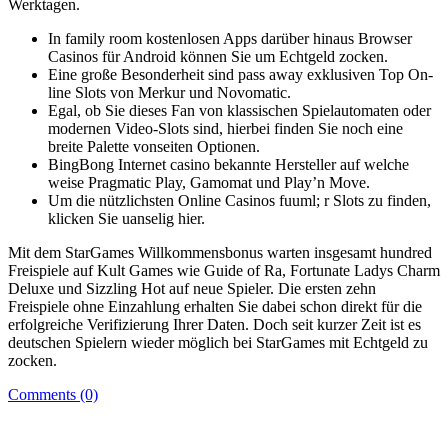
Werktagen.
In family room kostenlosen Apps darüber hinaus Browser
Casinos für Android können Sie um Echtgeld zocken.
Eine große Besonderheit sind pass away exklusiven Top On-
line Slots von Merkur und Novomatic.
Egal, ob Sie dieses Fan von klassischen Spielautomaten oder
modernen Video-Slots sind, hierbei finden Sie noch eine
breite Palette vonseiten Optionen.
BingBong Internet casino bekannte Hersteller auf welche
weise Pragmatic Play, Gamomat und Play’n Move.
Um die nützlichsten Online Casinos fuuml; r Slots zu finden,
klicken Sie uanselig hier.
Mit dem StarGames Willkommensbonus warten insgesamt hundred
Freispiele auf Kult Games wie Guide of Ra, Fortunate Ladys Charm
Deluxe und Sizzling Hot auf neue Spieler. Die ersten zehn
Freispiele ohne Einzahlung erhalten Sie dabei schon direkt für die
erfolgreiche Verifizierung Ihrer Daten. Doch seit kurzer Zeit ist es
deutschen Spielern wieder möglich bei StarGames mit Echtgeld zu
zocken.
Comments (0)