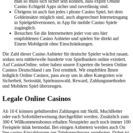
man so muss sich sicher sein können, dass expire Online
Casino Echtgeld Apps sicher und zuverlässig sind.
Übrigens ist auch fast jedes i phone Casino Spiel, bei dem
Geldeinsätze möglich sind, auch abgerechnet Internetzugang
in Spielgeldversionen, in App für mobile Casino Spiele
zugänglich.
Besuchen Sie die Internetseiten jeder von uns hier
empfohlenen Casino Anbieter und spielen Sie direkt auf
Einem Mobilgerät ohne Einschränkungen.
Die Zahl dieser Casino Anbieter für deutsche Spieler wächst rasant,
sodass sera mittlerweile hunderte von Spielbanken online existiert.
Auf CasinoOnline. sobre haben unsere Experten die besten Online
Casinos Deutschland i am Test ermittelt. Wir empfehlen Ihnen
lediglich Online Casinos, pass away uns in allen Kategorien wie
Sicherheit, Seriosität, Spieleauswahl, Reward, Zahlungsmethoden
und Mobilem Spiel überzeugen.
Legale Online Casinos
Ab 10 € können gebührenfrei Zahlungen mit Skrill, MuchBetter
oder each Sofortüberweisung durchgeführt werden. Zusätzlich zum
300 € Willkommensbonus erhalten Neuspieler auch noch immer 100
Freispiele tidak bermodal. Bei einigen Anbietern werden auch On
line casino Einzahlungen per Telefonrechnung angeboten. Dabei ist