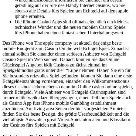
geradlinig auf der Site des Handy Internet casinos, wo Sie
ebenso alle Details fürs Spielen um Echtgeld auf dem apple
iphone erhalten.
Die iPhone Casino Apps sind oftmals eigentlich ein kleines
technisches Wunder und die neuen mobilen Casino Spiele
fürs iPhone haben einen fantastischen Unterhaltungswert.
Das iPhone von The apple company ist aktuell dasjenige beste
mobile Endgerät zum Casino On the web Echtgeldspiel. Zunächst
einmal sollten Sie einander einen seriösen Anbieter von Echtgeld
Casino Spiel im Web suchen. Danach können Sie das Online
Glücksspiel Angebot kklk Casinos zunächst einmal im
Spielgeldmodus gratis unter die” “Lupe nehmen. Haben Sie ein für
Sie besonders reizvolles Spiel gefunden, können Sie dann eine erste
Echtgeldeinzahlung vornehmen, einander den Willkommensbonus
dieses Casinos sichern ebenso dann im Online casino online spielen,
durch Echtgeld. Viele Anbieter von Echtgeld-Casinospielen sind
immer mittlerweile dazu übergegangen, einen Teil ihrer Spiele auch
als Casino App fürs iPhone mobile Gambling establishment
anzubieten. Auf living area Seiten der hier vorgestellten Anbieter
finden Sie das beste Design, die größte Userfreundlichkeit und die
vielfältigste Auswahl a great Video-Spielautomaten und Klassikern
der Casinos fürs Spielen mit Echtgeld.