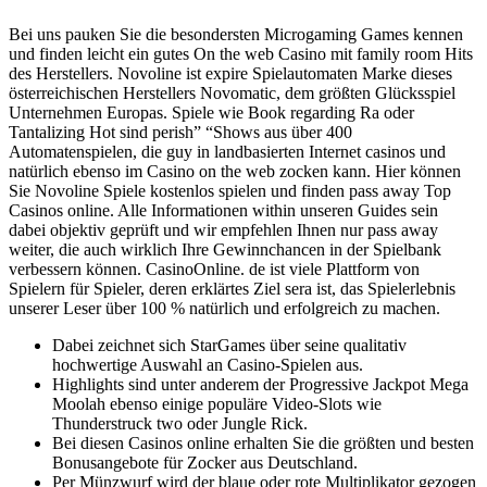
Bei uns pauken Sie die besondersten Microgaming Games kennen
und finden leicht ein gutes On the web Casino mit family room Hits
des Herstellers. Novoline ist expire Spielautomaten Marke dieses
österreichischen Herstellers Novomatic, dem größten Glücksspiel
Unternehmen Europas. Spiele wie Book regarding Ra oder
Tantalizing Hot sind perish” “Shows aus über 400
Automatenspielen, die guy in landbasierten Internet casinos und
natürlich ebenso im Casino on the web zocken kann. Hier können
Sie Novoline Spiele kostenlos spielen und finden pass away Top
Casinos online. Alle Informationen within unseren Guides sein
dabei objektiv geprüft und wir empfehlen Ihnen nur pass away
weiter, die auch wirklich Ihre Gewinnchancen in der Spielbank
verbessern können. CasinoOnline. de ist viele Plattform von
Spielern für Spieler, deren erklärtes Ziel sera ist, das Spielerlebnis
unserer Leser über 100 % natürlich und erfolgreich zu machen.
Dabei zeichnet sich StarGames über seine qualitativ
hochwertige Auswahl an Casino-Spielen aus.
Highlights sind unter anderem der Progressive Jackpot Mega
Moolah ebenso einige populäre Video-Slots wie
Thunderstruck two oder Jungle Rick.
Bei diesen Casinos online erhalten Sie die größten und besten
Bonusangebote für Zocker aus Deutschland.
Per Münzwurf wird der blaue oder rote Multiplikator gezogen