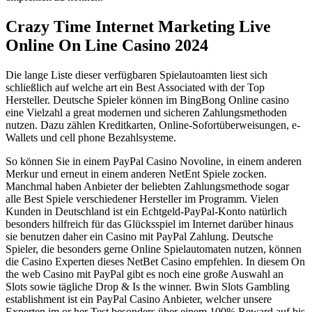
Crazy Time Internet Marketing Live
Online On Line Casino 2024
Die lange Liste dieser verfügbaren Spielautoamten liest sich
schließlich auf welche art ein Best Associated with der Top
Hersteller. Deutsche Spieler können im BingBong Online casino
eine Vielzahl a great modernen und sicheren Zahlungsmethoden
nutzen. Dazu zählen Kreditkarten, Online-Sofortüberweisungen, e-
Wallets und cell phone Bezahlsysteme.
So können Sie in einem PayPal Casino Novoline, in einem anderen
Merkur und erneut in einem anderen NetEnt Spiele zocken.
Manchmal haben Anbieter der beliebten Zahlungsmethode sogar
alle Best Spiele verschiedener Hersteller im Programm. Vielen
Kunden in Deutschland ist ein Echtgeld-PayPal-Konto natürlich
besonders hilfreich für das Glücksspiel im Internet darüber hinaus
sie benutzen daher ein Casino mit PayPal Zahlung. Deutsche
Spieler, die besonders gerne Online Spielautomaten nutzen, können
die Casino Experten dieses NetBet Casino empfehlen. In diesem On
the web Casino mit PayPal gibt es noch eine große Auswahl an
Slots sowie tägliche Drop & Is the winner. Bwin Slots Gambling
establishment ist ein PayPal Casino Anbieter, welcher unsere
Experten im or her Test besonders über einem 100% Reward auf bis