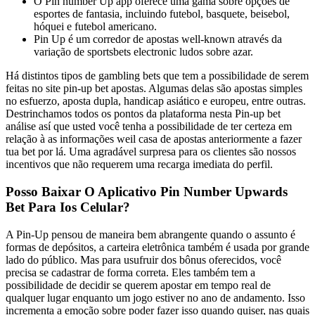
O Pin number Up app oferece uma gama sobre opções de
esportes de fantasia, incluindo futebol, basquete, beisebol,
hóquei e futebol americano.
Pin Up é um corredor de apostas well-known através da
variação de sportsbets electronic ludos sobre azar.
Há distintos tipos de gambling bets que tem a possibilidade de serem
feitas no site pin-up bet apostas. Algumas delas são apostas simples
no esfuerzo, aposta dupla, handicap asiático e europeu, entre outras.
Destrinchamos todos os pontos da plataforma nesta Pin-up bet
análise así que usted você tenha a possibilidade de ter certeza em
relação à as informações weil casa de apostas anteriormente a fazer
tua bet por lá. Uma agradável surpresa para os clientes são nossos
incentivos que não requerem uma recarga imediata do perfil.
Posso Baixar O Aplicativo Pin Number Upwards
Bet Para Ios Celular?
A Pin-Up pensou de maneira bem abrangente quando o assunto é
formas de depósitos, a carteira eletrônica também é usada por grande
lado do público. Mas para usufruir dos bônus oferecidos, você
precisa se cadastrar de forma correta. Eles também tem a
possibilidade de decidir se querem apostar em tempo real de
qualquer lugar enquanto um jogo estiver no ano de andamento. Isso
incrementa a emoção sobre poder fazer isso quando quiser, nas quais