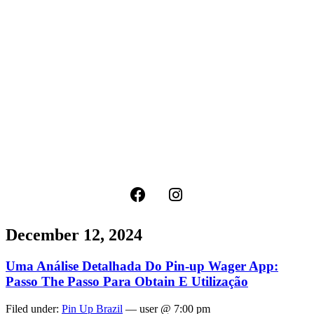
December 12, 2024
Uma Análise Detalhada Do Pin-up Wager App:
Passo The Passo Para Obtain E Utilização
Filed under:
Pin Up Brazil
— user @ 7:00 pm