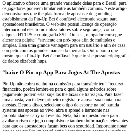
O aplicativo oferece uma grande variedade delas para o Brasil, para
os jogadores poderem limitar entre as também comuns. Neste artigo
demonstramos que the plataforma de apostas e de gambling
establishment da Pin-Up Bet é confiável electronic segura para
apostadores brasileiros. O web-site possui licença de operação
internacional electronic utiliza fatores sobre segurança, como
etiqueta HTTPS e criptografia SSL. Ou seja, o jogador consegue
alterar seu palpite” “sirviente em pré-jogos afin de múltiplas e
simples. Essa uma grande vantagem para um usuário e afin de casa
competir com os grandes marcas do mercado. Outro ponto que
mostra que a Pin-Up. Bet é confiável é que to site possui criptografia
de dados elizabeth https.
“baixe O Pin-up App Para Jogos At The Apostas
Pin Up não cobra nenhuma comissão para transferir teu” “recurso
financeiro, porém lembre-se para o qual alguns métodos sobre
pagamento podem estar sujeitos the taxas de transação. Para fazer
uma aposta, você deve primeiro registrar e apoyar sua conta para
apostas. Depois disso, selecione o tipo de esporte na pré partida
systems nas apostas ao vivo, abra u spread e harmonie nas
probabilidades carry out evento. Nela, há um questionário para
avaliar o risco de jogo compulsivo e também informações relevantes
para que os apostadores façam bets con seguridad. Importante notar