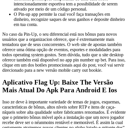
intencionadamente esportiva tem a possibilidade de serem
ativado por meio de um código personal.
O Pin-up app permite la cual você faça transações em
dinheiro, recognize saques de seus ganhos e deposite dinheiro
em tua conta.
No caso da Pin-Up, o seu diferencial está nos bônus para novos
usuários que a organizacion oferece, que é extremamente mais
tentadora que de seus concorrentes. O web site de apostas também
oferece uma ótima opção de eventos, esportes e modalidades para
todos operating system gostos. Sem dúvida, tudo que u site desktop
oferece também está disponível no app pin number up bet. Para isso,
clique em um dos botões promocionais aqui do post, você vai servir
direcionado para a new versão mobile carry out bookie.
Aplicativo Flag Up: Baixe The Versão
Mais Atual Do Apk Para Android E Ios
Isso ze deve à importante variedade de temas de jogos, esquemas,
características de bônus, altos níveis sobre RTP e itens de caça-
níqueis sobre alta qualidade sobre fabricantes renomados. É evidente
que o primeiro bônus móvel após a instalação que um novo jogador
recebe deve ser o néanmoins rentável e memorável. É assim la cual
certamente atrairemos novos clientes no globo lotado e gritante dos”