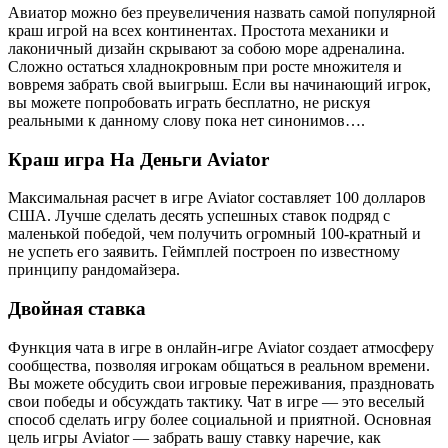
Авиатор можно без преувеличения назвать самой популярной
краш игрой на всех континентах. Простота механики и
лаконичный дизайн скрывают за собою море адреналина.
Сложно остаться хладнокровным при росте множителя и
вовремя забрать свой выигрыш. Если вы начинающий игрок,
вы можете попробовать играть бесплатно, не рискуя
реальными к данному слову пока нет синонимов….
Краш игра На Деньги Aviator
Максимальная расчет в игре Aviator составляет 100 долларов
США. Лучше сделать десять успешных ставок подряд с
маленькой победой, чем получить огромный 100-кратный и
не успеть его заявить. Геймплей построен по известному
принципу рандомайзера.
Двойная ставка
Функция чата в игре в онлайн-игре Aviator создает атмосферу
сообщества, позволяя игрокам общаться в реальном времени.
Вы можете обсудить свои игровые переживания, праздновать
свои победы и обсуждать тактику. Чат в игре — это веселый
способ сделать игру более социальной и приятной. Основная
цель игры Aviator — забрать вашу ставку наречие, как