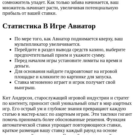
сомножитель упадет. Как только забава начинается, ваш
множитель начинает расти, увеличивая потенциальную
прибыль от вашей ставки.
Статистика В Игре Авиатор
По мере того, как Авиатор поднимается кверху, ваш
мультипликатор увеличивается.
Перейдите в раздел вывода средств казино, выберите
предпочтительный прием и укажите сумму.
Перед началом игры установите лимиты на время и
деньги.
Для основания найдите гидроавтомат на игровой
площадке и кликните по картинке для запуска.
Ставка мгновенно играет и игрок получает свой
выигрыш.
Кит Андерсон, старослужащий игровой индустрии и стратег
по контенту, приносит свой уникальный опыт в мир азартных
игр. Его острый ум и глубокие знания превращают каждую
статью в мастер-класс по азартным играм. Эти тактики гигант
помочь принимать более обоснованные решения. Функция
автоматической ставки упрощает повторяющиеся ставки,
краткое размещая вашу ставку каждый раунд на основе