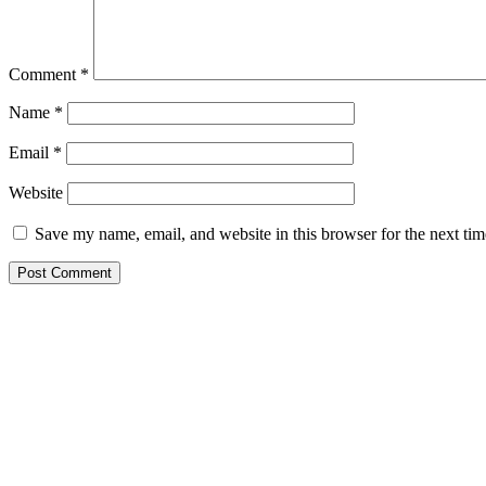
Comment
*
Name
*
Email
*
Website
Save my name, email, and website in this browser for the next ti