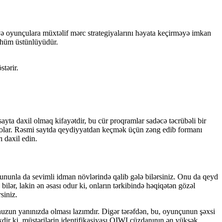
və oyunçulara müxtəlif mərc strategiyalarını həyata keçirməyə imkan
ühüm üstünlüyüdür.
tərir.
ta daxil olmaq kifayətdir, bu cür proqramlar sadəcə təcrübəli bir
 olar. Rəsmi saytda qeydiyyatdan keçmək üçün zəng edib formanı
 daxil edin.
ununla da sevimli idman növlərində qalib gələ bilərsiniz. Onu da qeyd
ilər, lakin ən əsası odur ki, onların tərkibində həqiqətən gözəl
siniz.
unuzun yanınızda olması lazımdır. Digər tərəfdən, bu, oyunçunun şəxsi
ir ki, müştərilərin identifikasiyası QIWI cüzdanının ən yüksək