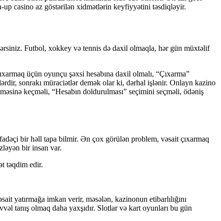
-up casino az göstərilən xidmətlərin keyfiyyətini təsdiqləyir.
ərsiniz. Futbol, xokkey və tennis də daxil olmaqla, hər gün müxtəlif
 çıxarmaq üçün oyunçu şəxsi hesabına daxil olmalı, “Çıxarma”
dir, sonrakı müraciətlər demək olar ki, dərhal işlənir. Onlayn kazino
ölməsinə keçməli, “Hesabın doldurulması” seçimini seçməli, ödəniş
fadəçi bir həll tapa bilmir. Ən çox görülən problem, vəsait çıxarmaq
ləyən bir insan var.
t təqdim edir.
ait yatırmağa imkan verir, məsələn, kazinonun etibarlılığını
vəl tanış olmaq daha yaxşıdır. Slotlar və kart oyunları bu gün