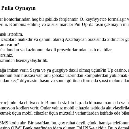
 Pulla Oynayın
 kontorlarından heç bir şəkildə fərqlənmir. O, keyfiyyətcə formalaşır 
verilir. Kombinə edilmiş və xüsusi mərclər Pin-Up-də rəsm çəkməyin m
mək istərdim.
icazələrə malikdir və qanuni olaraq Azərbaycan ərazisində xidmətlər gös
ram varmı?
sulundan və kazinonun daxili prosedurlarından asılı ola bilər.
ərsiniz.
əfindən lisenziyalaşdırılıb.
ğa imkan verir. Sayta və ya güzgüyə daxil olmaq üçünPin Up casino, say
kazinonun tam nüsxəsi var, onu şəbəkə üzərindən kompüterdən yükləmək
tdan keç” düyməsini basın və sonra görünən formada şəxsi məlumatları
er rejimini də ehtiva edir. Bununla siz Pin Up- də idmana mərc edə və b
syon kodları verir. Onlar yalnız mobil cihazda tətbiqdə aktivləşdirilə b
tmək üçün mobil cihazlar üçün müxtəlif variantlardan istifadə edə bilər
SMS kodu alır. Bir tərəfdən, bu, çox rahat deyil, çünki həmişə telefon
asino QIWI Bank tərəfindən idarə olunan TsUPIS-ə aiddir. Bu o deməkd