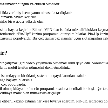
lumatlar düzgün və etibarlı olmalıdır.
ldə verilmiş lisenziyanın olması ilə təsdiqlənir.
etməklə həyata keçirilir.
şlər bir o qədər yüksək olar.
si ilə həyata keçirilir. Etibarlı VPN-dən istifadə müxtəlif blokları keç
lefonlarında “Pin-Up” kazino proqramını quraşdıra bilərlər. Pin-Up kaz
arı xüsusilə populyardır. Bir çox qumarbaz insanlar üçün slot maşınları c
ir?
ir çatışmazlığını video yayımların olmaması kimi qeyd edir. Sonuncular
ilə mobil telefon nömrəsini daxil etməlisiniz.
ı isə müəyyən bir ödəniş sisteminin qaydalarından asılıdır.
ğa başlaya bilərsiniz.
a çox populyardır.
olmaq kifayətdir, bu cür proqramlar sadəcə təcrübəli bir başlanğıc tərə
rübəyə malik olan mütəxəssislər çalışır.
barlı kazino axtaran hər kəsə tövsiyə edərdim. Pin-Up, istifadəçi dost