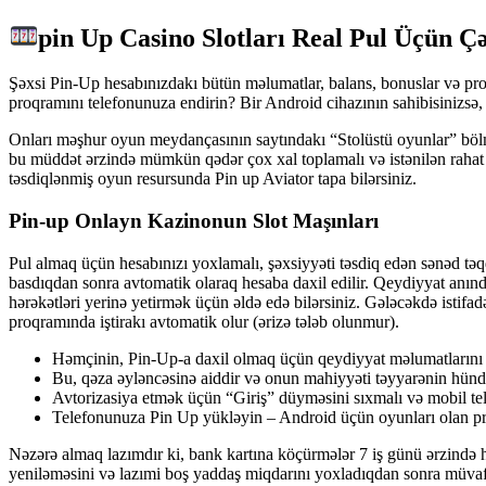
pin Up Casino Slotları Real Pul Üçün Ç
Şəxsi Pin-Up hesabınızdakı bütün məlumatlar, balans, bonuslar və pr
proqramını telefonunuza endirin? Bir Android cihazının sahibisinizsə, 
Onları məşhur oyun meydançasının saytındakı “Stolüstü oyunlar” bölm
bu müddət ərzində mümkün qədər çox xal toplamalı və istənilən rahat
təsdiqlənmiş oyun resursunda Pin up Aviator tapa bilərsiniz.
Pin-up Onlayn Kazinonun Slot Maşınları
Pul almaq üçün hesabınızı yoxlamalı, şəxsiyyəti təsdiq edən sənəd tə
basdıqdan sonra avtomatik olaraq hesaba daxil edilir. Qeydiyyat anı
hərəkətləri yerinə yetirmək üçün əldə edə bilərsiniz. Gələcəkdə istifad
proqramında iştirakı avtomatik olur (ərizə tələb olunmur).
Həmçinin, Pin-Up-a daxil olmaq üçün qeydiyyat məlumatlarını s
Bu, qəza əyləncəsinə aiddir və onun mahiyyəti təyyarənin hün
Avtorizasiya etmək üçün “Giriş” düyməsini sıxmalı və mobil tele
Telefonunuza Pin Up yükləyin – Android üçün oyunları olan 
Nəzərə almaq lazımdır ki, bank kartına köçürmələr 7 iş günü ərzində h
yeniləməsini və lazımi boş yaddaş miqdarını yoxladıqdan sonra müvaf