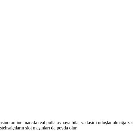
ino online mərcdə real pulla oynaya bilər və təsirli uduşlar almağa zə
salçıların slot maşınları da peyda olur.