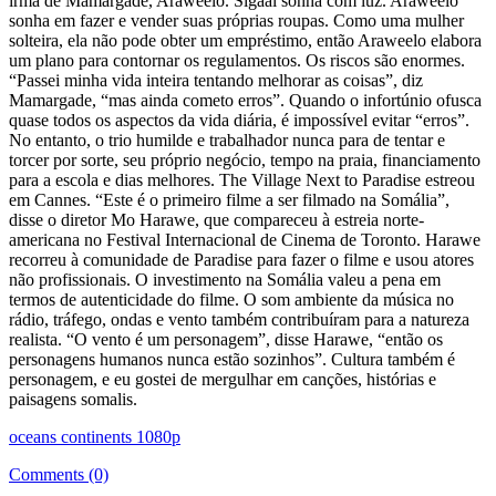
irmã de Mamargade, Araweelo. Sigaal sonha com luz. Araweelo
sonha em fazer e vender suas próprias roupas. Como uma mulher
solteira, ela não pode obter um empréstimo, então Araweelo elabora
um plano para contornar os regulamentos. Os riscos são enormes.
“Passei minha vida inteira tentando melhorar as coisas”, diz
Mamargade, “mas ainda cometo erros”. Quando o infortúnio ofusca
quase todos os aspectos da vida diária, é impossível evitar “erros”.
No entanto, o trio humilde e trabalhador nunca para de tentar e
torcer por sorte, seu próprio negócio, tempo na praia, financiamento
para a escola e dias melhores. The Village Next to Paradise estreou
em Cannes. “Este é o primeiro filme a ser filmado na Somália”,
disse o diretor Mo Harawe, que compareceu à estreia norte-
americana no Festival Internacional de Cinema de Toronto. Harawe
recorreu à comunidade de Paradise para fazer o filme e usou atores
não profissionais. O investimento na Somália valeu a pena em
termos de autenticidade do filme. O som ambiente da música no
rádio, tráfego, ondas e vento também contribuíram para a natureza
realista. “O vento é um personagem”, disse Harawe, “então os
personagens humanos nunca estão sozinhos”. Cultura também é
personagem, e eu gostei de mergulhar em canções, histórias e
paisagens somalis.
oceans continents 1080p
Comments (0)