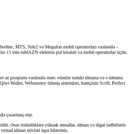
 Beeline, MTS, Tele2 və Megafon mobil operatorları vasitəsilə –
n 15 min rublAZN elektron pul kisələri və mobil operatorlar üçün.
Bet az proqramı vasitəsilə mərc edənlər nəinki idmana və e-idmana
 Qiwi Wallet, Webmoney ödəniş sistemləri, həmçinin Scrill, Perfect
ilə çıxarmaq olar.
idir. Əsas üstünlüklərə yüksək əmsallar, idman və digər tədbirlərin
irtual idman növləri tapa bilərsiniz.