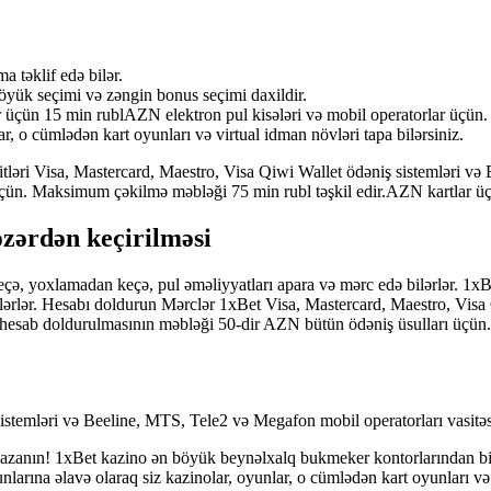
 təklif edə bilər.
böyük seçimi və zəngin bonus seçimi daxildir.
üçün 15 min rublAZN elektron pul kisələri və mobil operatorlar üçün.
, o cümlədən kart oyunları və virtual idman növləri tapa bilərsiniz.
itləri Visa, Mastercard, Maestro, Visa Qiwi Wallet ödəniş sistemləri və
n. Maksimum çəkilmə məbləği 75 min rubl təşkil edir.AZN kartlar üçü
zərdən keçirilməsi
eçə, yoxlamadan keçə, pul əməliyyatları apara və mərc edə bilərlər. 1x
ilərlər. Hesabı doldurun Mərclər 1xBet Visa, Mastercard, Maestro, Visa
hesab doldurulmasının məbləği 50-dir AZN bütün ödəniş üsulları üçün.
istemləri və Beeline, MTS, Tele2 və Megafon mobil operatorları vasitəs
 qazanın! 1xBet kazino ən böyük beynəlxalq bukmeker kontorlarından bir
rına əlavə olaraq siz kazinolar, oyunlar, o cümlədən kart oyunları və v