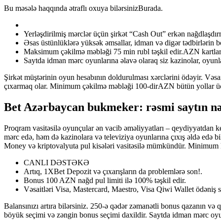
Bu məsələ haqqında ətraflı oxuya bilərsinizBurada.
Yerləşdirilmiş mərclər üçün şirkət “Cash Out” erkən nağdlaşdırma
Əsas üstünlüklərə yüksək əmsallar, idman və digər tədbirlərin 
Maksimum çəkilmə məbləği 75 min rubl təşkil edir.AZN kartlar 
Saytda idman mərc oyunlarına əlavə olaraq siz kazinolar, oyunlar
Şirkət müştərinin oyun hesabının doldurulması xərclərini ödəyir. Vəsa
çıxarmaq olar. Minimum çəkilmə məbləği 100-dirAZN bütün yollar üçü
Bet Azərbaycan bukmeker: rəsmi saytın nə
Proqram vasitəsilə oyunçular ən vacib əməliyyatları – qeydiyyatdan k
mərc edə, həm də kazinolara və televiziya oyunlarına çıxış əldə edə b
Money və kriptovalyuta pul kisələri vasitəsilə mümkündür. Minimum 
CANLI DƏSTƏKƏ
Artıq, 1XBet Depozit və çıxarışların da problemlərə son!.
Bonus 100 AZN nağd pul limiti ilə 100% təşkil edir.
Vəsaitləri Visa, Mastercard, Maestro, Visa Qiwi Wallet ödəniş s
Balansınızı artıra bilərsiniz. 250-ə qədər zəmanətli bonus qazanın və
böyük seçimi və zəngin bonus seçimi daxildir. Saytda idman mərc oyunla