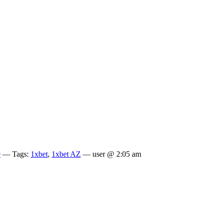
9
— Tags:
1xbet
,
1xbet AZ
— user @ 2:05 am