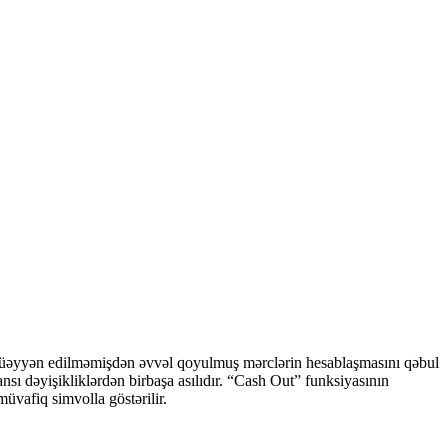
i müəyyən edilməmişdən əvvəl qoyulmuş mərclərin hesablaşmasını qəbul
sı dəyişikliklərdən birbaşa asılıdır. “Cash Out” funksiyasının
afiq simvolla göstərilir.