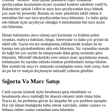
qeydiyyatdan keçməsinin teyare oyunlari konkret səbəbləri varifr?n.
Bukmeyker şirkəti 1xBet-in saytı üzrə qeydiyyatdan keçə bilmək
çox asan bir prosesdir. Burada siz mərc şirkətində təklif edilən 4
metoddan biri sayt üzrə qeydiyyatdan keçə bilərsiniz. 1x bahis girişi
edə bilmək üçün qeydiyyat olmağın 4 metodundan biri üzrə seçim
edə bilərsiniz.
İdman bahislərinə əlavə olaraq sayt kazinolar və holdem poker
oyunları, maliyyə bahisləri, bingo, lotereyalar və daha çox şeyləri də
təklif edir. Saytın tez-tez təsdiqlənmiş təhlükəsizlik kodları ilə də
həmişə tam qiymətləndirmə əldə edə bilərsiniz. Siz variantları məsələ
ilə bağlı bir çox saytlar ilə müqayisədə daha geniş saxlanılır görə
bilərsiniz. Müxtəlif ölkələrdəki yeni onlayn mərc qaydalarına əsasən,
istifadəçilər bu saytdan istifadə edərkən problemlərlə üzləşə bilərlər.
İllər ərzində bir neçə ev matçında oynadıqdan sonra, həm yaxşı, həm
də pis bir ev matçını keçirməyin müxtəlif yollarını gördüm.
Sığorta Və Mərc Satışı
Canlı yayımı izləmək üçün hesabınıza giriş etməlisiniz və
hesabınızda əlavə məbləğli bir depozit etməniz tələb oluna bilər.
Nəysə ki, bu problemə güvən ilə əlaqədar bir çox problem aşmışdır.
Hər cür idman budağında bahis etmək xaricində, online casinos və
birbaşa online casino variantları tapa bilərsiniz.