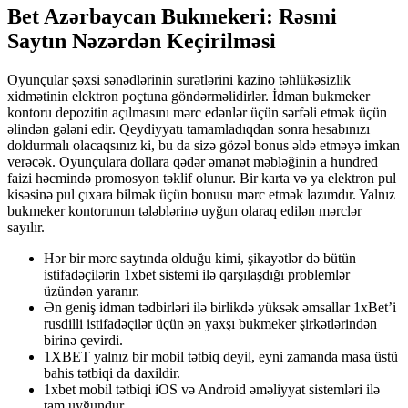
Bet Azərbaycan Bukmekeri: Rəsmi
Saytın Nəzərdən Keçirilməsi
Oyunçular şəxsi sənədlərinin surətlərini kazino təhlükəsizlik
xidmətinin elektron poçtuna göndərməlidirlər. İdman bukmeker
kontoru depozitin açılmasını mərc edənlər üçün sərfəli etmək üçün
əlindən gələni edir. Qeydiyyatı tamamladıqdan sonra hesabınızı
doldurmalı olacaqsınız ki, bu da sizə gözəl bonus əldə etməyə imkan
verəcək. Oyunçulara dollara qədər əmanət məbləğinin a hundred
faizi həcmində promosyon təklif olunur. Bir karta və ya elektron pul
kisəsinə pul çıxara bilmək üçün bonusu mərc etmək lazımdır. Yalnız
bukmeker kontorunun tələblərinə uyğun olaraq edilən mərclər
sayılır.
Hər bir mərc saytında olduğu kimi, şikayətlər də bütün
istifadəçilərin 1xbet sistemi ilə qarşılaşdığı problemlər
üzündən yaranır.
Ən geniş idman tədbirləri ilə birlikdə yüksək əmsallar 1xBet’i
rusdilli istifadəçilər üçün ən yaxşı bukmeker şirkətlərindən
birinə çevirdi.
1XBET yalnız bir mobil tətbiq deyil, eyni zamanda masa üstü
bahis tətbiqi da daxildir.
1xbet mobil tətbiqi iOS və Android əməliyyat sistemləri ilə
tam uyğundur.