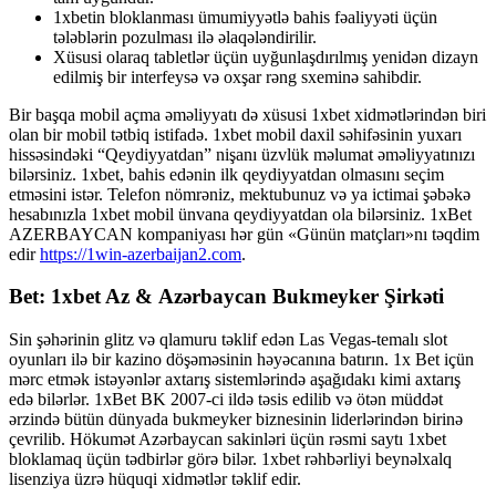
1xbetin bloklanması ümumiyyətlə bahis fəaliyyəti üçün
tələblərin pozulması ilə əlaqələndirilir.
Xüsusi olaraq tabletlər üçün uyğunlaşdırılmış yenidən dizayn
edilmiş bir interfeysə və oxşar rəng sxeminə sahibdir.
Bir başqa mobil açma əməliyyatı də xüsusi 1xbet xidmətlərindən biri
olan bir mobil tətbiq istifadə. 1xbet mobil daxil səhifəsinin yuxarı
hissəsindəki “Qeydiyyatdan” nişanı üzvlük məlumat əməliyyatınızı
bilərsiniz. 1xbet, bahis edənin ilk qeydiyyatdan olmasını seçim
etməsini istər. Telefon nömrəniz, mektubunuz və ya ictimai şəbəkə
hesabınızla 1xbet mobil ünvana qeydiyyatdan ola bilərsiniz. 1xBet
AZERBAYCAN kompaniyası hər gün «Günün matçları»nı təqdim
edir
https://1win-azerbaijan2.com
.
Bet: 1xbet Az & Аzərbаyсаn Bukmеykеr Şirkəti
Sin şəhərinin glitz və qlamuru təklif edən Las Vegas-temalı slot
oyunları ilə bir kazino döşəməsinin həyəcanına batırın. 1x Bet içün
mərc etmək istəyənlər axtarış sistemlərində aşağıdakı kimi axtarış
edə bilərlər. 1xBet BK 2007-ci ildə təsis edilib və ötən müddət
ərzində bütün dünyada bukmеykеr biznesinin liderlərindən birinə
çevrilib. Hökumət Azərbaycan sakinləri üçün rəsmi saytı 1xbet
bloklamaq üçün tədbirlər görə bilər. 1xbet rəhbərliyi beynəlxalq
lisenziya üzrə hüquqi xidmətlər təklif edir.