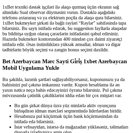
1xBet texniki dəstək işçiləri ilə əlaqə qurmaq üçün ekranın sağ
altındakı Sual observar düyməsini vurun. Dəstəklə aşağıdakı
telefonu axtararaq və ya elektrum poçtla da əlaqə qura bilərsiniz.
1xBet bukmeyker şirkəti ilə bağlı rəyləri “Rəylər” səhifəsində tapa
bilərsiniz. Bu saytı istifadə edərək, bu suggestion fayllarla əlaqədar
bu bildirişə uyğun olaraq çərəzlərin istifadəsini qəbul edirsiniz.
Hazırda bukmeker kontorundan 400 mindən çox daimi ziyarətçi
istifadə edir. Əsas üstünlüklərə yüksək əmsallar, idman və digər
tədbirlərin böyük seçimi və zəngin bonus seçimi daxildir.
Bet Azerbaycan Mərc Sayti Gi̇ri̇ş 1xbet Azerbaycan
Mobil Uygulama Yukle
Bu şəkildə, lazımlı şərtləri sağlayabiliyorsanız, kuponunuzu ya da
bahisinizi pul çəkmə imkanınız vardır. Kupon hesablama ilə ən
yaxın nəticə neçə bahis edəcəyinizi öyrənə bilərsiniz. Pul çəkmə
mövzusunda çətinlik çəkdiklərini iddia edən bir çox müştəri var.
Bu gün şirkət dünya üzrə yüz minlərlə aktiv oyunçunu
birləşdirən idman mərcləri seqmentində liderlərdən biridir.
Hesabınıza pul köçürmək üçün bank köçürməsindən də
istifadə edə bilərsiniz.
İstər vebsaytdan, istərsə də mağazadan yükləsəniz, təlimatları
diqqətlə izlədiyinizə əmin olun.