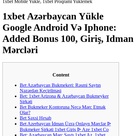
1xbet Mobile Yukle, 1xbet Proqrami Yuklemek
1xbet Azərbaycan Yükle
Google Android Və Iphone:
Added Bonus 100, Giriş, Idman
Mərcləri
Content
Bet Azərbaycan Bukmekeri: Rəsmi Saytın
Nəzərdən Keçirilməsi
Bet: 1xbet Arizona & Аzərbаyсаn Bukmеykеr
Şirkəti
Bet Bukmeker Kontoruna Necə Mərc Etmək
Olar?
Bet Şəxsi Hesab
Bet Azerbaycan İdman Üzrə Onlayn Mərclər ᐉ
Bukmeker Şirkəti 1xbet Giriş ᐉ Aze 1xbet Co
Bet: Azərbaycan Mərc Saytı 1xbet Az, 1xbet