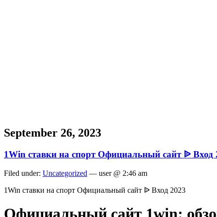
September 26, 2023
1Win ставки на спорт Официальный сайт ᐉ Вход 
Filed under:
Uncategorized
— user @ 2:46 am
1Win ставки на спорт Официальный сайт ᐉ Вход 2023
Официальный сайт 1win: обз