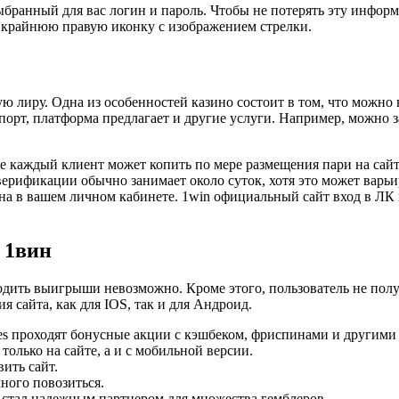
выбранный для вас логин и пароль. Чтобы не потерять эту инфо
на крайнюю правую иконку с изображением стрелки.
кую лиру. Одна из особенностей казино состоит в том, что можно
порт, платформа предлагает и другие услуги. Например, можно 
ые каждый клиент может копить по мере размещения пари на са
верификации обычно занимает около суток, хотя это может варьи
а в вашем личном кабинете. 1win официальный сайт вход в ЛК 
 1вин
водить выигрыши невозможно. Кроме этого, пользователь не полу
я сайта, как для IOS, так и для Андроид.
mes проходят бонусные акции с кэшбеком, фриспинами и другим
олько на сайте, а и с мобильной версии.
ить сайт.
ного повозиться.
 стал надежным партнером для множества гемблеров.