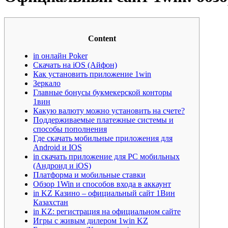
Content
in онлайн Poker
Скачать на iOS (Айфон)
Как установить приложение 1win
Зеркало
Главные бонусы букмекерской конторы
1вин
Какую валюту можно установить на счете?
Поддерживаемые платежные системы и
способы пополнения
Где скачать мобильные приложения для
Android и IOS
in скачать приложение для PC мобильных
(Андроид и iOS)
Платформа и мобильные ставки
Обзор 1Win и способов входа в аккаунт
in KZ Казино – официальный сайт 1Вин
Казахстан
in KZ: регистрация на официальном сайте
Игры с живым дилером 1win KZ