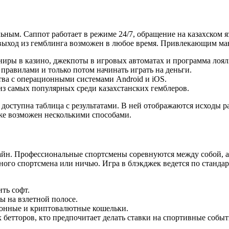
льным. Саппот работает в режиме 24/7, обращение на казахском
ход из гемблинга возможен в любое время. Привлекающим манев
ниры в казино, джекпоты в игровых автоматах и программа лоял
правилами и только потом начинать играть на деньги.
ва с операционными системами Android и iOS.
 из самых популярных среди казахстанских гемблеров.
 доступна таблица с результатами. В ней отображаются исходы р
же возможен несколькими способами.
йн. Профессиональные спортсмены соревнуются между собой, а з
тного спортсмена или ничью. Игра в блэкджек ведется по станда
ть софт.
ы на взлетной полосе.
ронные и криптовалютные кошельки.
х бетторов, кто предпочитает делать ставки на спортивные собы