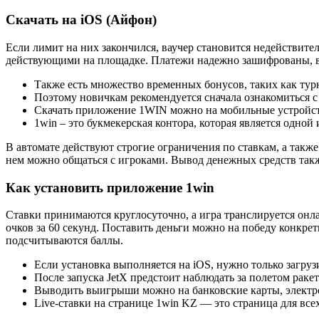
Скачать на iOS (Айфон)
Если лимит на них закончился, ваучер становится недействите
действующими на площадке. Платежи надежно зашифрованы, вы
Также есть множество временных бонусов, таких как тур
Поэтому новичкам рекомендуется сначала ознакомиться с 
Скачать приложение 1WIN можно на мобильные устройст
1win – это букмекерская контора, которая является одной
В автомате действуют строгие ограничения по ставкам, а также
нем можно общаться с игроками. Вывод денежных средств так
Как установить приложение 1win
Ставки принимаются круглосуточно, а игра транслируется онла
очков за 60 секунд. Поставить деньги можно на победу конкре
подсчитываются баллы.
Если установка выполняется на iOS, нужно только загрузи
После запуска JetX предстоит наблюдать за полетом ракет
Выводить выигрыши можно на банковские карты, элект
Live-ставки на странице 1win KZ — это страница для все