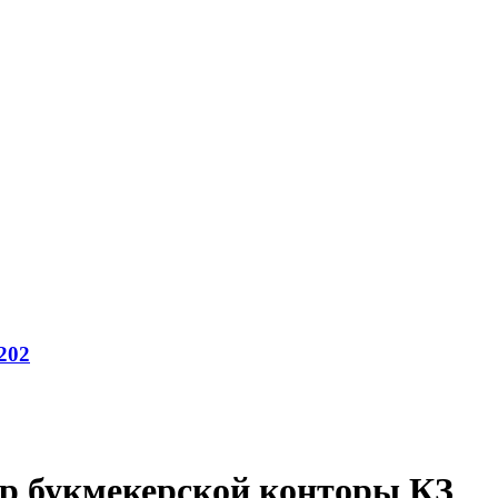
202
ор букмекерской конторы КЗ