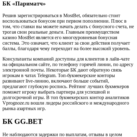
БК «Париматч»
Решив зарегистрироваться в MostBet, обязательно стоит
воспользоваться бонусом при первом пополнении. Плюс в
том, что ставки вы можете начать делать с бонусного счета, не
трогая свои реальные деньги. Главным преимуществом
казино MostBet является его многоуровневая бонусная
система. Это означает, что клиент за свои действия получает
баллы, благодаря чему переходит на более высокий уровень.
Консультанты компаний доступны для клиентов в лайв-чате
на официальном сайте, по телефону горячей линии, по адресу
электронной почты. Некоторые БК дают обратную связь
игрокам в чатах Telegram. Топ-букмекерские конторы
развивают live-линию, включают больше событий,
предлагают глубокую роспись. Рейтинг лучших букмекеров
поможет игроку выбрать партнера для успешной и
долгосрочной игры. В топ букмекерских контор аналитиков
Vprognoze.ru вошли лидеры российского и международного
рынка азартных игр.
БК GG.BET
Не наблюдаются задержки по выплатам, отзывы в целом