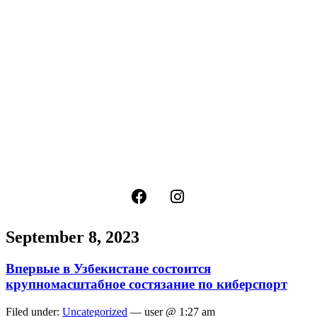
September 8, 2023
Впервые в Узбекистане состоится
крупномасштабное состязание по киберспорт
Filed under:
Uncategorized
— user @ 1:27 am