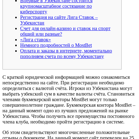
Впервые в Узбекистане состоится
крупномасштабное состязание по
киберспорту
Регистрация на сайте Лига Ставок –
Узбекистан
Счет для онлайн-казино и ставок на спорт
общий или разные?
«Лига ставок»
Немного подробностей о MostBet
Оплата и заказы в интернете, моментально
пополняем счета по всему Узбекистану
С краткой юридической информацией можно ознакомиться
непосредственно на сайте. При регистрации необходимо
определиться с валютой счёта. Игроки из Узбекистана могут
выбрать узбекский сум в качестве валюты счёта. Становиться
членами букмекерской конторы MostBet могут только
совершеннолетние граждане. Букмекерская контора MostBet –
на данный момент одно из лучших предложений на рынке
Узбекистана. Чтобы получить все преимущества постоянного
члена клуба, необходимо пройти регистрацию в системе.
Об этом свидетельствуют многочисленные положительные
отзывы о букмекере. На данный момент сайт переведен на 25