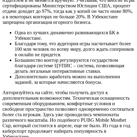
издателем и не меняется вручную. Учитывая, что многие игры
сертифицированы Министерством Юстиции США, процент
отдачи доходит до 97%, тогда как у копий он часто ниже 80%,
а в некоторых конторах не больше 20%. В Узбекистане
запрещена организация игорного бизнеса.
Одна из лучших динамично развивающихся БК в
Узбекистане.
Благодаря тому, что аудитория игры насчитывает более
100 млн человек по всему миру, долго ждать соперников
в онлайн не придется.
Большинство контор регулируются государством
благодаря системе ЦУПИС – система, позволяющая
делать легальные интерактивные ставки.
Дополнительно заработать можно на выполнении
заданий, за которые начисляются бонусы.
Авторизуйтесь на сайте, чтобы получить доступ к
дополнительным возможностям. Техническая оснащенность
современным оборудованием, комфортные условия и
свободное пространство позволяют одновременно состязаться
более ста игрокам. Здесь уже проводились чемпионаты
различного масштаба. Но подобного PUBG Mobile Mostbet
Cup, который состоится в апреле, еще не было. Из года в год
киберспорт продолжает набирать популярность в
Узбекистане.