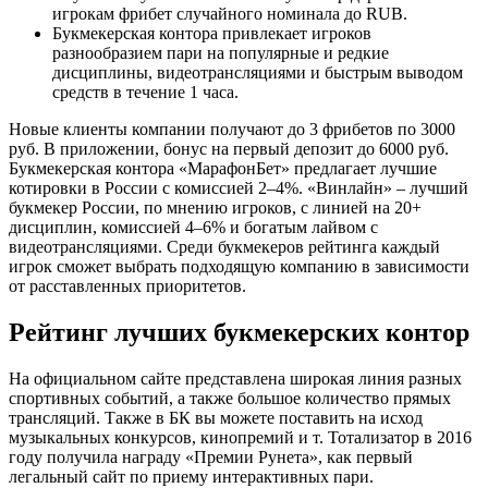
игрокам фрибет случайного номинала до RUB.
Букмекерская контора привлекает игроков
разнообразием пари на популярные и редкие
дисциплины, видеотрансляциями и быстрым выводом
средств в течение 1 часа.
Новые клиенты компании получают до 3 фрибетов по 3000
руб. В приложении, бонус на первый депозит до 6000 руб.
Букмекерская контора «МарафонБет» предлагает лучшие
котировки в России с комиссией 2–4%. «Винлайн» – лучший
букмекер России, по мнению игроков, с линией на 20+
дисциплин, комиссией 4–6% и богатым лайвом с
видеотрансляциями. Среди букмекеров рейтинга каждый
игрок сможет выбрать подходящую компанию в зависимости
от расставленных приоритетов.
Рейтинг лучших букмекерских контор
На официальном сайте представлена широкая линия разных
спортивных событий, а также большое количество прямых
трансляций. Также в БК вы можете поставить на исход
музыкальных конкурсов, кинопремий и т. Тотализатор в 2016
году получила награду «Премии Рунета», как первый
легальный сайт по приему интерактивных пари.