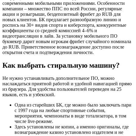
современными мобильными приложениями. Особенности
компании – множество ППС по всей России, регулярные
акции и розыгрыши, бездепозитный фрибет до RUB для
новых клиентов. БК предлагает разнообразную линию и
роспись на 30+ видов спорта и киберспорта, конкурентные
коэффициенты со средней комиссией 4–6% и
видеотрансляции в лайв. За установку мобильного ПО
букмекер дарит новым игрокам фрибет случайного номинала
до RUB. Приветственное вознаграждение доступно после
открытия счета и подтверждения личности.
Как выбрать стиральную машину?
Не нужно устанавливать дополнительное ПО, можно
наслаждаться приятной работой и удобной навигацией прямо
из браузера. Для удобства пользователей переведен на 25
языков, есть и узбекский.
Одна из старейших БК, где можно было заключать пари
с 1997 года на любые спортивные события,
мероприятия, чемпионаты в виде тотализатора, в том
числе live-режиме.
Здесь установлены не копии, а именно оригиналы, где
вознаграждение казино установлено издателем и не