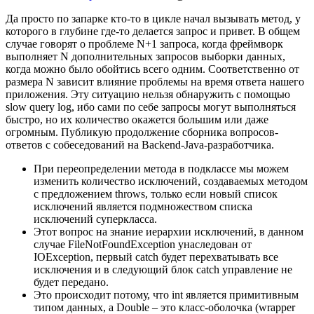
Да просто по запарке кто-то в цикле начал вызывать метод, у
которого в глубине где-то делается запрос и привет. В общем
случае говорят о проблеме N+1 запроса, когда фреймворк
выполняет N дополнительных запросов выборки данных,
когда можно было обойтись всего одним. Соответственно от
размера N зависит влияние проблемы на время ответа нашего
приложения. Эту ситуацию нельзя обнаружить с помощью
slow query log, ибо сами по себе запросы могут выполняться
быстро, но их количество окажется большим или даже
огромным. Публикую продолжение сборника вопросов-
ответов с собеседований на Backend-Java-разработчика.
При переопределении метода в подклассе мы можем
изменить количество исключений, создаваемых методом
с предложением throws, только если новый список
исключений является подмножеством списка
исключений суперкласса.
Этот вопрос на знание иерархии исключений, в данном
случае FileNotFoundException унаследован от
IOException, первый catch будет перехватывать все
исключения и в следующий блок catch управление не
будет передано.
Это происходит потому, что int является примитивным
типом данных, а Double – это класс-оболочка (wrapper