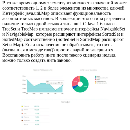
В то же время одному элементу из множества значений может
соответствовать 1, 2 и более элементов из множества ключей.
Интерфейс java.util.Map описывает функциональность
ассоциативных массивов. В коллекции этого типа разрешено
наличие только одной ссылки типа null. С Java 1.6 классы
TreeSet и TreeMap имплементируют интерфейсы NavigableSet
и NavigableMap, которые расширяют интерфейсы SortedSet и
SortedMap соответственно (SortedSet и SortedMap расширяют
Set и Map). Если исключение не обрабатывать, то нить
(вызванная в методе run()) просто аварийно завершится.
Восстановить работу нити после такого сценария нельзя,
можно только создать нить заново.