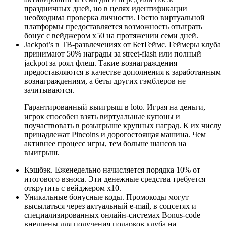
праздничных дней, но в целях идентификации
необходима проверка личности. Гостю виртуальной
платформы предоставляется возможность отыграть
бонус с вейджером х50 на протяжении семи дней.
Jackpot’s в ТВ-развлечениях от БетГеймс. Геймеры клуба
принимают 50% награды за street-flash или полный
jackpot за роял флеш. Такие вознаграждения
предоставляются в качестве дополнения к заработанным
вознаграждениям, а беты других гэмблеров не
зачитываются.
Гарантированный выигрыш в loto. Играя на деньги,
игрок способен взять виртуальные купоны и
поучаствовать в розыгрыше крупных наград. К их числу
принадлежат Pincoins и дорогостоящая машина. Чем
активнее процесс игры, тем больше шансов на
выигрыш.
Кэшбэк. Еженедельно начисляется порядка 10% от
итогового взноса. Эти денежные средства требуется
открутить с вейджером х10.
Уникальные бонусные коды. Промокоды могут
высылаться через актуальный e-mail, в соцсетях и
специализированных онлайн-системах Bonus-code
внедрены для получения подарков клуба на