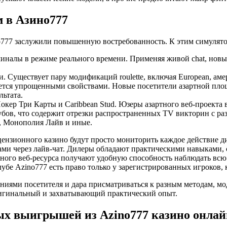
 в Азино777
777 заслужили повышенную востребованность. К этим симулято
миналы в режиме реального времени. Применяя живой chat, нов
ми. Существует пару модификаций roulette, включая European, а
ичается упрощенными свойствами. Новые посетители азартной пл
ьтата.
кер Три Карты и Caribbean Stud. Юзеры азартного веб-проекта ве
лубов, что содержит отрезки распространенных TV викторин с 
r, Монополия Лайв и иные.
нзионного казино будут просто мониторить каждое действие дил
ами через лайв-чат. Дилеры обладают практическими навыками, 
тного веб-ресурса получают удобную способность наблюдать всю
бе Azino777 есть право только у зарегистрированных игроков, 
ниями посетителя и дара присматриваться к разным методам, м
ригинальный и захватывающий практический опыт.
ых выигрышей из Azino777 казино онлай