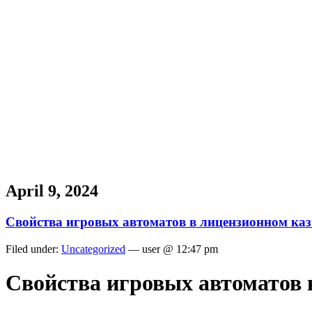
April 9, 2024
Свойства игровых автоматов в лицензионном ка
Filed under:
Uncategorized
— user @ 12:47 pm
Свойства игровых автоматов 