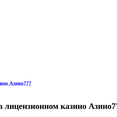
зино Азино777
в лицензионном казино Азино7