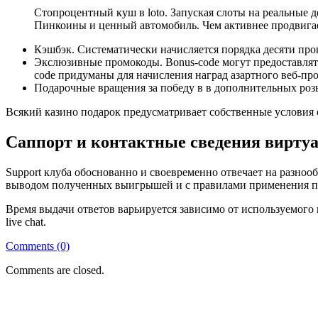
Стопроцентный куш в loto. Запуская слоты на реальные 
Пинкоины и ценный автомобиль. Чем активнее продвигае
Кэшбэк. Систематически начисляется порядка десяти про
Экслюзивные промокоды. Bonus-code могут предоставлят
code придуманы для начисления наград азартного веб-пр
Подарочные вращения за победу в в дополнительных ро
Всякий казино подарок предусматривает собственные условия
Саппорт и контактные сведения виртуа
Support клуба обоснованно и своевременно отвечает на разнооб
выводом полученных выигрышей и с правилами применения поощ
Время выдачи ответов варьируется зависимо от используемого
live chat.
Comments (0)
Comments are closed.