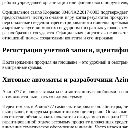
работы учреждащей организации или финансового поручителя, 
Официальное casino Кюрасао 8048/JAZ2017-0003 подтверждает 
предоставляет честную онлайн-игру, когда результаты прокруто
персональные сведения зарегистрированного новичка пребыва
азартные услуги во многих государствах из разных уголков зе
разнообразных государств. Официальная лицензия – не являетс
отношений помеж создателями контента и его игроками.
Регистрация учетной записи, идентифи
Подтверждение профиля на площадке – это удобный и быстрый 
выигранные суммы.
Хитовые автоматы и разработчики Azi
Азино777 игровые автоматы считаются популярнейшими развл
возможности выиграть солидную сумму.
Перед тем как в Азино777 casino активировать онлайн-игры, 
выигрыши, и предусматривают низкую дисперсию. Остальные 
посетители обязаны знать показатели ожидаемого возврата РТП
гарантированной отдаче весомому проценту вложенных средств
внимание тематическое оформление и дизайн. Часто игроки за