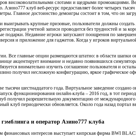
леров високоволатильными слотами и щедрыми промоакциями. Ве
. Азино777 клуб веб-ресурс предоставляет более четырех тысяч
етры. Главное достоинство демоигры состоит в том, что он загр
 и выигрывать крупные призовые, пользователи должны создать 
егистрации учетной записи проводится без трудностей и за кор
жные подарки. Недавние игроки запускают поощрения по заверш
 версия и приложение для гаджетов. Когда у игроков виртуаль
тии. Все главные опции размещаются штатно: в области шапки о
ранице акцентирует внимание и недавно появившихся симулятора
язуется внимательно изучить соглашение пользователя и осталь
азино получил несложную конфигурацию, яркое графическое о
ве тысячи шестнадцатого года. Виртуальное заведение создано 
апуск функционирования онлайн-клуба – 2016 год, в тот перио
Клуб получил разрешительную документацию от международного 
 клуб периодически обновляется. Около года назад портал в
 гэмблинга и оператор Азино777 клуба
елем финансовых интересов выступает кипрская фирма BWI BLA