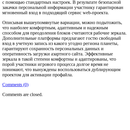
с помощью стандартных настроек. В результате безопасной
закачки персональной информации участнику гарантирован
мгновенный вход в подходящий сервис web-проекта.
Описывая вышеупомянутые вариации, можно подытожить,
что наиболее комфортным, адаптивным и надежным
способом для преодоления блоков считаются рабочие зеркала.
Дополнительные платформы предлагают гостю свободный
вход в учетную запись из какого угодно региона планеты,
гарантируют сохранность персональных данных и
оперативность загрузки азартного сайта. Эффективные
зеркала в такой степени комфортны и адаптированы, что
порой участники игрового процесса долгое время не
понимают, что вынуждены воспользоваться дублирующим
проектом для активации профайла.
Comments (0)
Comments are closed.