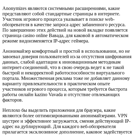
Anonymizes являются системными расширениями, какие
представляют собой стандартные страницы в интернете.
Участник игрового процесса указывает в поиске web-
обозревателя в качестве запроса адрес забаненного ресурса.
По завершению этих действий на новой вкладке появляется
страница casino online Вавада, для каковой в автоматическом
режиме видоизменяется IP-адрес геймера.
Анонимайзер комфортный и простой в использовании, но не
завоевал доверия пользователей из-за отсутствия шифрования
данных, слабой адаптации к инновационным методикам
интернет-соединений, что в свою очередь ведет к не такой
быстрой и некорректной работоспособности виртуального
портала. Множественная реклама тоже не добавляет данному
варианту привлекательности в практическом опыте
участников игрового процесса, которым требуется быстрота
работы онлайн kazino Vavada и отсутствие отвлекающих
факторов.
Неплохо бы выделить приложения для браузера, какие
являются более оптимизированными анонимайзерами. VPN
шустрее и эффективнее загружается, сменяя действующий IP-
адрес на дублирующий. Для каждого веб-обозревателя
прилагается эксклюзивное дополнение, каковое задействуется