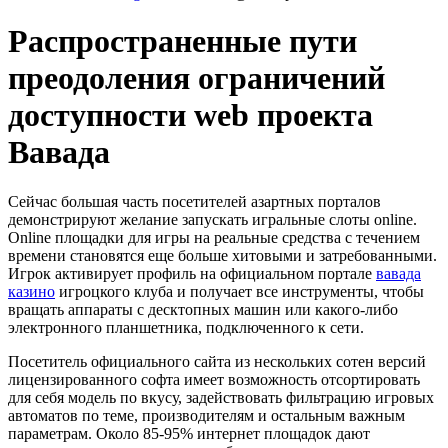
Распространенные пути
преодоления ограничений
доступности web проекта
Вавада
Сейчас большая часть посетителей азартных порталов
демонстрируют желание запускать игральные слоты online.
Online площадки для игры на реальные средства с течением
времени становятся еще больше хитовыми и затребованными.
Игрок активирует профиль на официальном портале
вавада
казино
игроцкого клуба и получает все инструменты, чтобы
вращать аппараты с десктопных машин или какого-либо
электронного планшетника, подключенного к сети.
Посетитель официального сайта из нескольких сотен версий
лицензированного софта имеет возможность отсортировать
для себя модель по вкусу, задействовать фильтрацию игровых
автоматов по теме, производителям и остальным важным
параметрам. Около 85-95% интернет площадок дают