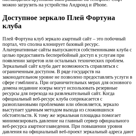
можно загрузить на устройства Андроид и iPhone.
Доступное зеркало Плей Фортуна
клуба
Плей Фортуна клуб зеркало азартный сайт – это побочный
портал, что сполна клонирует базовый ресурс.
Альтернативные сайты выпускаются собственниками клуба с
целью предоставить бесперебойный доступ к услугам при
появлении запретов или остальных технических проблем.
Зеркальный сайт клуба дает возможность справляться с
ограниченным доступом. В ряде государств на
законодательном уровне не позволено предоставлять услуги в
сфере гэмблинга. При ограничительных мерах для основного
домена недавние юзеры могут использовать резервные
ресурсы для перехода на развлекательный сайт. Когда
официальный веб-ресурс клуба соприкасается с
разноплановыми проблемами или обновляется, зеркало
выступает удачным методом выхода из сложившихся
обстоятельств. К тому же зеркальная площадка помогает
минимизировать давление на главный сервер официального
веб-ресурса азартногозаведения. При повышении уровня
давления на официальный веб-проект зеркальный адреса дают