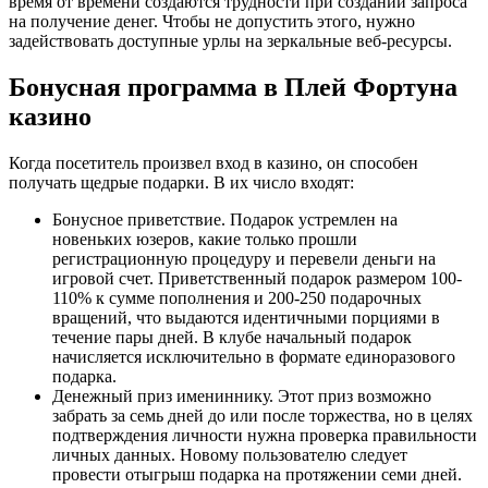
время от времени создаются трудности при создании запроса
на получение денег. Чтобы не допустить этого, нужно
задействовать доступные урлы на зеркальные веб-ресурсы.
Бонусная программа в Плей Фортуна
казино
Когда посетитель произвел вход в казино, он способен
получать щедрые подарки. В их число входят:
Бонусное приветствие. Подарок устремлен на
новеньких юзеров, какие только прошли
регистрационную процедуру и перевели деньги на
игровой счет. Приветственный подарок размером 100-
110% к сумме пополнения и 200-250 подарочных
вращений, что выдаются идентичными порциями в
течение пары дней. В клубе начальный подарок
начисляется исключительно в формате единоразового
подарка.
Денежный приз имениннику. Этот приз возможно
забрать за семь дней до или после торжества, но в целях
подтверждения личности нужна проверка правильности
личных данных. Новому пользователю следует
провести отыгрыш подарка на протяжении семи дней.