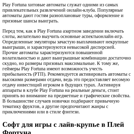
Play Fortuna хитовые автоматы служат одними из самых
привлекательных развлечений онлайн-клуба. Популярные
автоматы дают гостям разноплановые туры, оформление и
призовые шансы выиграть.
Перед тем, как в Play Fortuna азартном заведении включать
слоты, желательно выучить основные аспектыонлайн-игр.
Определенные эмуляторы зачастую выплачивают некрупные
выигрыши, и характеризуются невысокой дисперсией.
Прочие автоматы характеризуются повышенной
волатильностью и дают выигрышные комбинации достаточно
скудно, но размеры призовых максимальные. К тому же,
геймеры Play Fortuna имеют возможность учесть
прибыльность (РТП). Рекомендуется активировать автоматы с
высокими размерами отдачи, ведь это предоставляет весомую
отдачу инвестиций игроком в будущих турах. Активируя
аппараты в клубе Play Fortuna на реальные деньги, стоит
принять во внимание на предметные и графические свойства.
В большинстве случаев новички подбирают привычную
тематику фруктов, а другие предпочитают жанры с
приключениями или в стиле фэнтези.
Софт для игры с лайв-крупье в Плей
Фортуна