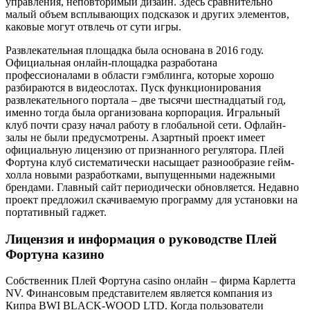
управления, неповторимый дизайн. Здесь сравнительно
малый объем всплывающих подсказок и других элементов,
каковые могут отвлечь от сути игры.
Развлекательная площадка была основана в 2016 году.
Официальная онлайн-площадка разработана
профессионалами в области гэмблинга, которые хорошо
разбираются в видеослотах. Пуск функционирования
развлекательного портала – две тысячи шестнадцатый год,
именно тогда была организована корпорация. Игральный
клуб почти сразу начал работу в глобальной сети. Офлайн-
залы не были предусмотрены. Азартный проект имеет
официальную лицензию от признанного регулятора. Плей
Фортуна клуб систематически насыщает разнообразие гейм-
холла новыми разработками, выпущенными надежными
брендами. Главный сайт периодически обновляется. Недавно
проект предложил скачиваемую программу для установки на
портативный гаджет.
Лицензия и информация о руководстве Плей
Фортуна казино
Собственник Плей Фортуна casino онлайн – фирма Карлетта
NV. Финансовым представителем является компания из
Кипра BWI BLACK-WOOD LTD. Когда пользователи