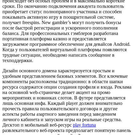
происходит без особых проблем и в максимально короткие
сроки. По окончанию подключения аккаунта пользователь
приобретает статус полноправного участника и способен
показывать активную игру в поощрительной системе,
получает freespins. New gambler’s могут получить бонусы
после быстрой регистрации и ускоренного пополнения
баланса. Для профессиональных гэмблеров разработана
портативная платформа казино и предоставляется
загружаемое программное обеспечение для девайсов Android.
Когда у пользователей виртуальной платформы появляются
трудные ситуации, необходимо написать сообщение в
техподдержки.
Дизайн основного домена характеризуется простым и
удобным представлением базовых элементов. Все ключевые
компоненты расположены традиционно: в области шапки
ресурса содержатся опции создания профиля и входа. Реклама
на основной web-страничке делает акцент на промо
мероприятиях и новинках слотов. В футере представляется
лишь основная инфа. Каждый player должен внимательно
прочесть правила пользовательского договора и другие
аспекты работы азартного заведения перед заведением
личного кабинета и запуском игры на реальные средства.
Десктоп п мобильный веб-ресурс
play fortuna
развлекательного веб-проекта предполагает понятную панель