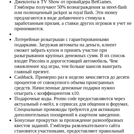
Джекпоты в TV Show от провайдера BetGames.
Гэмблеры получают 50% вознаграждения за street-flash
или полноценный jackpot за royal flash. Эти money
предлагаются в виде добавочного стимула к
заработанным призам, а ставки других игроков в учет не
принимаются.
Лотерейные розыгрыши с гарантированными
подарками. Загружая автоматы на деньги, клиент
сможет забрать купон и принять участие при
разыгрывании крупных денежных сумм. В их список
входят Pincoins и дорогостоящий автомобиль. Чем
оживленнее ход игры, тем больше шансов выиграть
главный презент.
Cashback. Примерно раз в неделю зачисляется до десяти
процентов от совокупного объема проигранных
средств. Начисленные денежные подарки нужно
отыграть с коэффициентом х10.
Подарочные коды. Promo code предоставляются через
актуальный е-мейл, в сервисах для общения и форумах.
Специальные промокоды требуются для активации
дополнительных поощрений в азартном заведении.
Бонусные прокрутки за прохождение разнообразных
квестов заданий. Гэмблеры развлекательного сайта
становятся участниками, предоставляют правильный