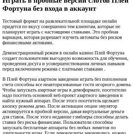
Играть в пробные версии слотов Плей
Фортуна без входа в аккаунт
Тестовый формат на развлекательной площадке онлайн
придется по вкусу совершенно тем клиентам, которые не
планируют играть с настоящими ставками. Это пробная
вариация, которая разрешает изучить автоматы без рисков
финансовыми активами.
Демонстрационный режим в онлайн казино Плей Фортуна
создает пользователям выгодную возможность для обучения,
проведения досуга и усовершенствования личных навыков
перед включением режима с платными ставками .
В Плей Фортуна азартном заведении играть без пополнения
счета способны все неавторизованные гости игорного домена.
Чтобы запускать азартные игры в демоформате, посетителю
надо посетить основной веб-проект азартного заведения и
найти нужный аппарат. После этого посетитель щелкает
кнопку режима демо. После активации опции эмулятор
активируется в пробной версии, давая виртуальные деньги
для ставок. После этого недавние гэмблеры способны делать
ставки без риска финансами. Пользователи способны
запускать бесплатные аппараты без любых лимитов по
длительности игры. Если демокредиты закончились, нужно