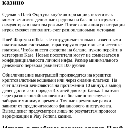
казино
Сделав в Плей Фортуна клубе авторизацию, посетитель
может зачислять денежные средства на баланс и загружать
симуляторы в платном режиме. После окончания регистрации
игрок сможет пополнить счет разноплановыми методами.
Плей Фортуна official site сотрудничает только с известными
платежными системами, гарантируя оперативные и честные
платежи. Чтобы внести средства на баланс, нужно перейти в
категорию Kasa. Новые посетители могут не сомневаться в
конфиденциальности личной инфы. Размер минимального
денежного перевода равняется 100 рублей.
Обналичивание выигрышей производится на кредитки,
криптовалютные кошельки или через онлайн-платежи. На
счет платежи зачисляются на протяжении 10 минут, а вывод
денег достигают порядка 3-х дней для карт банка. Платежи
через разные онлайн-кошельки в большинстве случаев
забирают минимум времени. Точные временные рамки
зависят от предпочитаемого финансового инструмента.
Вывод денег предусмотрен лишь по результатам процесса
верификации в Play Fortuna казино.