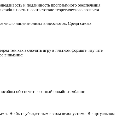
раведливость и подлинность программного обеспечения
стабильность и соответствие теоретического возврата
ное число лицензионных видеослотов. Среди самых
перед тем как включить игру в платном формате, изучите
ое внимание:
способны обеспечить честный онлайн-гэмблинг.
ммы. Но быть убежденным в этом недопустимо. В виртуальном