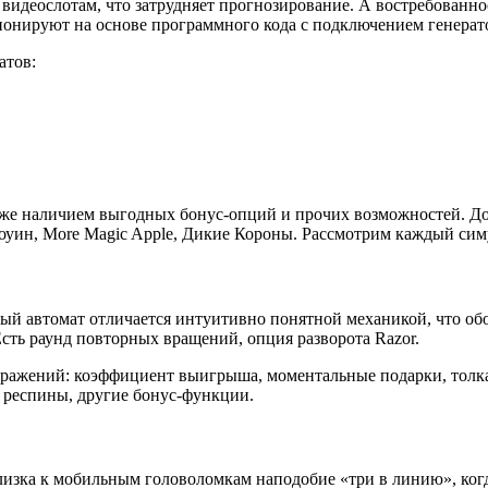
видеослотам, что затрудняет прогнозирование. А востребованнос
онируют на основе программного кода с подключением генерат
атов:
кже наличием выгодных бонус-опций и прочих возможностей. Д
оуин, More Magic Apple, Дикие Короны. Рассмотрим каждый симу
ый автомат отличается интуитивно понятной механикой, что о
Есть раунд повторных вращений, опция разворота Razor.
ображений: коэффициент выигрыша, моментальные подарки, толка
 респины, другие бонус-функции.
лизка к мобильным головоломкам наподобие «три в линию», ког