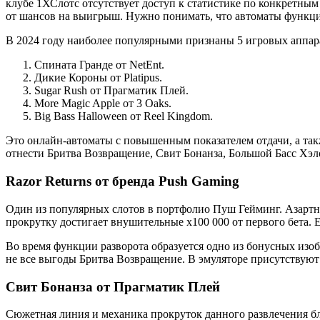
клубе 1ХСлотс отсутствует доступ к статистике по конкретным 
от шансов на выигрыш. Нужно понимать, что автоматы функци
В 2024 году наиболее популярными признаны 5 игровых аппар
Спината Гранде от NetEnt.
Дикие Короны от Platipus.
Sugar Rush от Прагматик Плей.
More Magic Apple от 3 Oaks.
Big Bass Halloween от Reel Kingdom.
Это онлайн-автоматы с повышенным показателем отдачи, а та
отнести Бритва Возвращение, Свит Бонанза, Большой Басс Хэл
Razor Returns от бренда Push Gaming
Один из популярных слотов в портфолио Пуш Гейминг. Азартн
прокрутку достигает внушительные х100 000 от первого бета. 
Во время функции разворота образуется одно из бонусных из
не все выгоды Бритва Возвращение. В эмуляторе присутствуют
Свит Бонанза от Прагматик Плей
Сюжетная линия и механика прокруток данного развлечения б