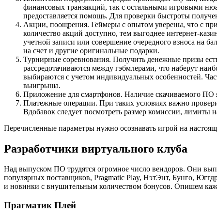
финансовых транзакций, так с остальными игровыми нюан
предоставляется помощь. Для проверки быстроты получен
Акции, поощрения. Геймеры с опытом уверены, что с пр
количество акций доступно, тем выгоднее интернет-казин
учетной записи или совершение очередного взноса на ба
на счет и другие оригинальные подарки.
Турнирные соревнования. Получить денежные призы есть
рассредотачиваются между гэбмлерами, что наберут наиб
выбираются с учетом индивидуальных особенностей. Част
выигрыша.
Приложение для смартфонов. Наличие скачиваемого ПО я
Платежные операции. При таких условиях важно провер
Вдобавок следует посмотреть размер комиссии, лимиты 
Перечисленные параметры нужно осознавать игрой на настоящи
Разработчики виртуального клуба
Над выпуском ПО трудятся огромное число вендоров. Они вып
популярных поставщиков, Pragmatic Play, НэтЭнт, Бунго, Югг
и новинки с внушительным количеством бонусов. Опишем кажд
Прагматик Плей