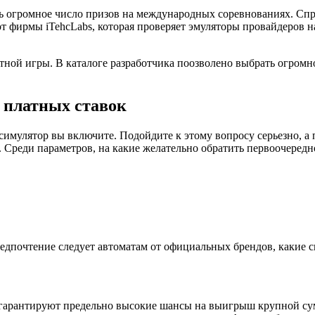
ть огромное число призов на международных соревнованиях. Сп
фирмы iTehcLabs, которая проверяет эмуляторы провайдеров на 
тной игры. В каталоге разработчика поозволено выбрать огром
 платных ставок
имулятор вы включите. Подойдите к этому вопросу серьезно, а 
. Среди параметров, на какие желательно обратить первоочередн
редпочтение следует автоматам от официальных брендов, какие 
 гарантируют предельно высокие шансы на выигрыш крупной су