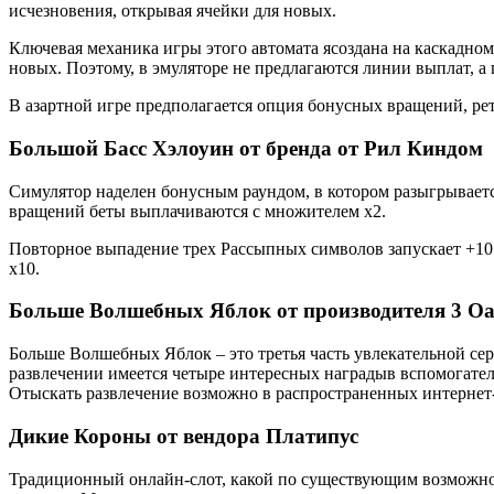
исчезновения, открывая ячейки для новых.
Ключевая механика игры этого автомата ясоздана на каскадном
новых. Поэтому, в эмуляторе не предлагаются линии выплат, а
В азартной игре предполагается опция бонусных вращений, ре
Большой Басс Хэлоуин от бренда от Рил Киндом
Симулятор наделен бонусным раундом, в котором разыгрывается
вращений беты выплачиваются с множителем х2.
Повторное выпадение трех Рассыпных символов запускает +10
х10.
Больше Волшебных Яблок от производителя 3 Oa
Больше Волшебных Яблок – это третья часть увлекательной сер
развлечении имеется четыре интересных наградыв вспомогател
Отыскать развлечение возможно в распространенных интернет
Дикие Короны от вендора Платипус
Традиционный онлайн-слот, какой по существующим возможност