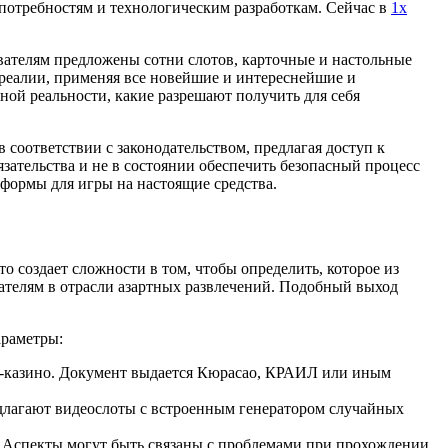
потребностям и технологическим разработкам. Сейчас в
1х
вателям предложены сотни слотов, карточные и настольные
реалии, применяя все новейшие и интереснейшие и
ой реальности, какие разрешают получить для себя
соответствии с законодательством, предлагая доступ к
ательства и не в состоянии обеспечить безопасный процесс
формы для игры на настоящие средства.
 создает сложности в том, чтобы определить, которое из
ателям в отрасли азартных развлечений. Подобный выход
араметры:
-казино. Документ выдается Кюрасао, КРАИЛ или иным
едлагают видеослоты с встроенным генератором случайных
. Аспекты могут быть связаны с проблемами при прохождении