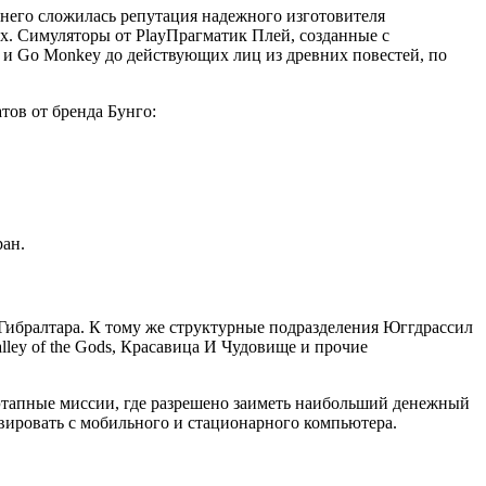
у него сложилась репутация надежного изготовителя
ах. Симуляторы от PlayПрагматик Плей, созданные с
 и Go Monkey до действующих лиц из древних повестей, по
ов от бренда Бунго:
ран.
Гибралтара. К тому же структурные подразделения Юггдрассил
ley of the Gods, Красавица И Чудовище и прочие
этапные миссии, где разрешено заиметь наибольший денежный
ивировать с мобильного и стационарного компьютера.