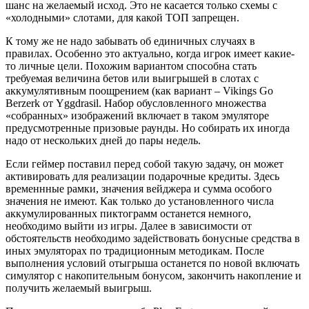
шанс на желаемый исход. Это не касается только схемы с
«холодными» слотами, для какой ТОП запрещен.
К тому же не надо забывать об единичных случаях в
правилах. Особенно это актуально, когда игрок имеет какие-
то личные цели. Похожим вариантом способна стать
требуемая величина бетов или выигрышей в слотах с
аккумулятивным поощрением (как вариант – Vikings Go
Berzerk от Yggdrasil. Набор обусловленного множества
«собранных» изображений включает в таком эмуляторе
предусмотренные призовые раунды. Но собирать их иногда
надо от нескольких дней до пары недель.
Если геймер поставил перед собой такую задачу, он может
активировать для реализации подарочные кредиты. Здесь
временнные рамки, значения вейджера и сумма особого
значения не имеют. Как только до установленного числа
аккумулированных пиктограмм останется немного,
необходимо выйти из игры. Далее в зависимости от
обстоятельств необходимо задействовать бонусные средства в
иных эмуляторах по традиционным методикам. После
выполнения условий отыгрыша останется по новой включать
симулятор с накопительным бонусом, закончить накопление и
получить желаемый выигрыш.