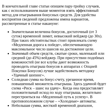
В кончательной главе статьи опишем пару-тройку случаев,
как с использованием выше моментов взять эффективный
метод для отыгрывания бонусных средств. Для удобства
восприятия сведений предложены имена вариантов,
рассмотренные в статье накануне:
Значительная величина бонусов, достаточный (от 3
суток) временной лимит, невысокий вейджер (до 30х).
При таких обстоятельствах стоит привлекать схему
«Медленная дорога к победе», обеспечивающую
максимальное число шансов на достижение цели.
Значимый объем средств, сжатые сроки, маленький или
средний (до 45%) вейджер. При присутствии подобных
воможностей (не все клубы дают возможность
проводить отыгрыш бонусов в аппаратах с Опцией
Покупки Бонусов) лучше задействовать методику
«Удачный шопинг».
Солидная сумма на бонус-счету, урезанное время,
повышенный множитель отыгрыша. Здесь удачной будет
схема «Риск – шанс на удачу». Когда она предоставляет
положительный исход по ходу отыгрыша, желательно
перестроиться на «Медленный путь к успеху». В
противоположном случае – «Холодные» автоматы.
Небольшая сумма, жесткий временной диапазон,