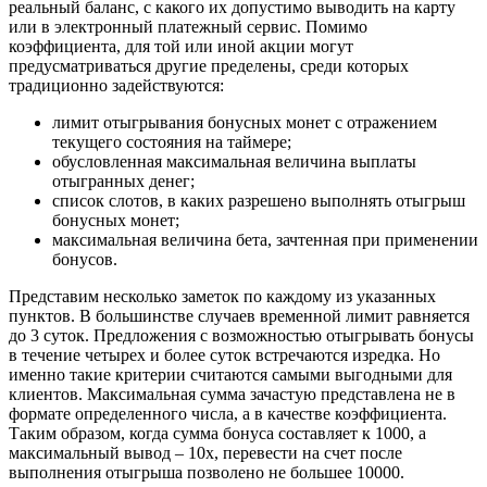
реальный баланс, с какого их допустимо выводить на карту
или в электронный платежный сервис. Помимо
коэффициента, для той или иной акции могут
предусматриваться другие пределены, среди которых
традиционно задействуются:
лимит отыгрывания бонусных монет с отражением
текущего состояния на таймере;
обусловленная максимальная величина выплаты
отыгранных денег;
список слотов, в каких разрешено выполнять отыгрыш
бонусных монет;
максимальная величина бета, зачтенная при применении
бонусов.
Представим несколько заметок по каждому из указанных
пунктов. В большинстве случаев временной лимит равняется
до 3 суток. Предложения с возможностью отыгрывать бонусы
в течение четырех и более суток встречаются изредка. Но
именно такие критерии считаются самыми выгодными для
клиентов. Максимальная сумма зачастую представлена не в
формате определенного числа, а в качестве коэффициента.
Таким образом, когда сумма бонуса составляет к 1000, а
максимальный вывод – 10х, перевести на счет после
выполнения отыгрыша позволено не большее 10000.