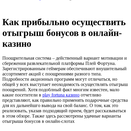
Как прибыльно осуществить
отыгрыш бонусов в онлайн-
казино
Поощрительная система – действенный вариант мотивации и
сбережения развлекательной платформы Плей Фортуна.
Зарегистрированным геймерам обеспечивают внушительный
ассортимент акций с поощрениями разного типа.
Подробности акционных программ могут отличаться, но
общей у всех выступает неоходимость осуществлять отыгрыш
поощрений. Хотя подоблный факт многим известен, мало
какие посетители в
play fortuna казино
отчетливо
представляют, как правильно применять подарочные средства
для их дальнейшго вывода на свой баланс. О том, как это
реализовать, указав подходящий прием, будет рассказываться
в этом обзоре. Также здесь рассмотрены удачные варианты
отыгрыша бонусов в онлайн-слотах