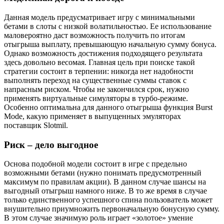
Данная модель предусматривает игру с минимальными
бетами в слоты с низкой волатильностью. Ее использование
маловероятно даст возможность получить по итогам
отыгрыша выплату, превышающую начальную сумму бонуса.
Однако возможность достижения подходящего результата
здесь довольно весомая. Главная цель при поиске такой
стратегии состоит в терпении: никогда нет надобности
выполнять переход на существенные суммы ставок с
напрасным риском. Чтобы не закончился срок, нужно
применять виртуальные симуляторы в турбо-режиме.
Особенно оптимальна для данного отыгрыша функция Burst
Mode, какую применяет в выпущенных эмуляторах
поставщик Slotmil.
Риск – дело выгодное
Основа подобной модели состоит в игре с предельно
возможными бетами (нужно понимать предусмотренный
максимум по правилам акции). В данном случае шансы на
выгодный отыгрыш намного ниже. В то же время в случае
только единственного успешного спина пользователь может
внушительно приумножить первоначальную бонусную сумму.
В этом случае значимую роль играет «золотое» умение