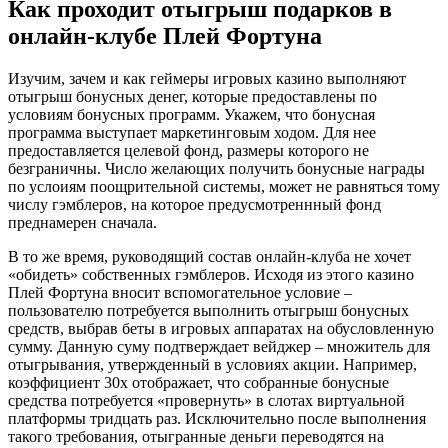
Как проходит отыгрыш подарков в
онлайн-клубе Плей Фортуна
Изучим, зачем и как геймеры игровых казино выполняют
отыгрыш бонусных денег, которые предоставлены по
условиям бонусных программ. Укажем, что бонусная
программа выступает маркетинговым ходом. Для нее
предоставляется целевой фонд, размеры которого не
безграничны. Число желающих получить бонусные награды
по услоиям поощрительной системы, может не равняться тому
числу гэмблеров, на которое предусмотреннный фонд
преднамерен сначала.
В то же время, руководящий состав онлайн-клуба не хочет
«обидеть» собственных гэмблеров. Исходя из этого казино
Плей Фортуна вносит вспомогательное условие –
пользователю потребуется выполнить отыгрыш бонусных
средств, выбрав беты в игровых аппаратах на обусловленную
сумму. Данную суму подтверждает вейджер – множитель для
отыгрывания, утвержденный в условиях акции. Например,
коэффициент 30х отображает, что собранные бонусные
средства потребуется «провернуть» в слотах виртуальной
платформы тридцать раз. Исключительно после выполнения
такого требования, отыгранные деньги переводятся на