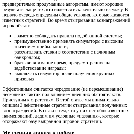
предварительно продуманные алгоритмы, имеют хорошие
результаты чаще тех, кто надеется исключительно на удачу. В
первую очередь определим общие условия, которые касаются
известных стратегий. Во время отыгрывания вознаграждений
игрок обязан:
грамотно соблюдать правила подобранной системы;
преимущественно применять симуляторы с высоким
значением прибыльности;
рассчитывать ставки в соответствии с наличным
банкроллом;
брать во внимание время, предусмотренное на
задействование награды;
выключать симулятор после получения крупных
призовых.
Эффективным считается чередование (не перемешивание)
нескольких тактик под влиянием внешних обстоятельств.
Приступим к стратегиям. В этой статье мы внимательно
опишем 3 действенные стратегии отыгрывания полученных
вознаграждений. В связи с тем, что у них нет общеизвестных
наименований, дадим им условные «названия», которые
отображают базу выбранной игровой стратегии.
Медленная дорога к победе