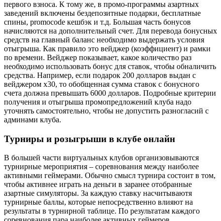
первого взноса. К тому же, в промо-программы азартных
заведений включены бездепозитные подарки, бесплатные
спины, promocode кешбэк и т.д. Большая часть бонусов
начисляются на дополнительный счет. Для перевода бонусных
средств на главный баланс необходимо выдержать условия
отыгрыша. Как правило это вейджер (коэффициент) и рамки
по времени. Вейджер показывает, какое количество раз
необходимо использовать бонус для ставок, чтобы обналичить
средства. Например, если подарок 200 долларов выдан с
вейджером х30, то обобщенная сумма ставок с бонусного
счета должна превышать 6000 долларов. Подробные критерии
получения и отыгрыша промопредложений клуба надо
уточнять самостоятельно, чтобы не допустить разногласий с
админами клуба.
Турниры и розыгрыши в клубе онлайн
В большей части виртуальных клубов организовываются
турнирные мероприятия – соревнования между наиболее
активными геймерами. Обычно смысл турнира состоит в том,
чтобы активнее играть на деньги в заранее отобранные
азартные симуляторы. За каждую ставку насчитываютя
турнирные баллы, которые непосредственно влияют на
результаты в турнирной таблице. По результатам каждого
соревнования пара наиболее активных геймеров