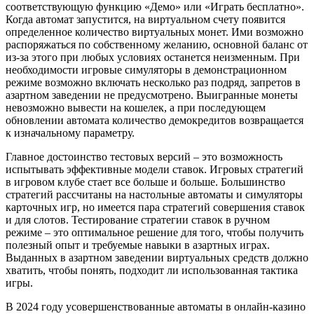
соответствующую функцию «Демо» или «Играть бесплатно».
Когда автомат запустится, на виртуальном счету появится
определенное количество виртуальных монет. Ими возможно
распоряжаться по собственному желанию, основной баланс от
из-за этого при любых условиях останется неизменным. При
необходимости игровые симуляторы в демонстрационном
режиме возможно включать несколько раз подряд, запретов в
азартном заведении не предусмотрено. Выигранные монеты
невозможно вывести на кошелек, а при последующем
обновлении автомата количество демокредитов возвращается
к изначальному параметру.
Главное достоинство тестовых версий – это возможность
испытывать эффективные модели ставок. Игровых стратегий
в игровом клубе стает все больше и больше. Большинство
стратегий рассчитаны на настольные автоматы и симуляторы
карточных игр, но имеется пара стратегий совершения ставок
и для слотов. Тестирование стратегии ставок в ручном
режиме – это оптимальное решение для того, чтобы получить
полезный опыт и требуемые навыки в азартных играх.
Выданных в азартном заведении виртуальных средств должно
хватить, чтобы понять, подходит ли использованная тактика
игры.
В 2024 году усовершенствованные автоматы в онлайн-казино