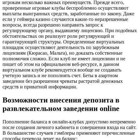
игрокам несколько важных преимуществ. Прежде всего,
проверенные игровые клубы беспроблемно осуществляют
выплаты выигранных средств, заработанные по закону. Даже
если у геймера казино случаются какие-то неразрешенные
вопросы, всегда разрешено направить запрос к
регулирующему органу, выдавшему лицензию. При подобных
обстоятельствах он реализует роли регулярующей и
гарантирующей структуры. Определенные виртуальных
площадок осуществляют деятельность по зарубежным
лицензиям (Кюрасао, Мальта), но доказать собственные
полномочия сложно. Если клуб не имеет лицензиии и не
пишет об этом на официальном веб-ресурсе, в данном
виртуальном клубе рекомендуется вообще не создавать
учетную запись и не пополнять счет. Беты в азартном
заведении без разрешения чреваты растратой денежных
средств и приватной информации.
Возможности внесения депозита в
развлекательном заведении online
Пополнение баланса в онлайн-клубах допустимо непременно
после создания личного кабинета и совершения входа на сайт.
В большинстве случаев гэмблеры применяют перечисленные
способы перевода денег на баланс: