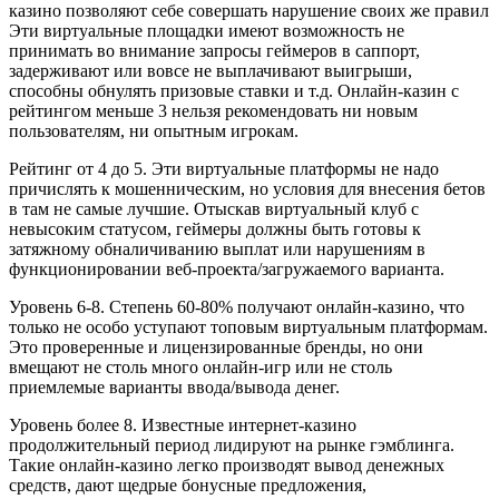
казино позволяют себе совершать нарушение своих же правил
Эти виртуальные площадки имеют возможность не
принимать во внимание запросы геймеров в саппорт,
задерживают или вовсе не выплачивают выигрыши,
способны обнулять призовые ставки и т.д. Онлайн-казин с
рейтингом меньше 3 нельзя рекомендовать ни новым
пользователям, ни опытным игрокам.
Рейтинг от 4 до 5. Эти виртуальные платформы не надо
причислять к мошенническим, но условия для внесения бетов
в там не самые лучшие. Отыскав виртуальный клуб с
невысоким статусом, геймеры должны быть готовы к
затяжному обналичиванию выплат или нарушениям в
функционировании веб-проекта/загружаемого варианта.
Уровень 6-8. Степень 60-80% получают онлайн-казино, что
только не особо уступают топовым виртуальным платформам.
Это проверенные и лицензированные бренды, но они
вмещают не столь много онлайн-игр или не столь
приемлемые варианты ввода/вывода денег.
Уровень более 8. Известные интернет-казино
продолжительный период лидируют на рынке гэмблинга.
Такие онлайн-казино легко производят вывод денежных
средств, дают щедрые бонусные предложения,