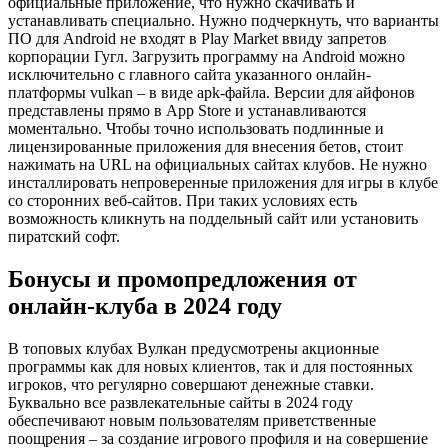
официальные приложение, что нужно скачивать и
устанавливать специально. Нужно подчеркнуть, что варианты
ПО для Android не входят в Play Market ввиду запретов
корпорации Гугл. Загрузить программу на Android можно
исключительно с главного сайта указанного онлайн-
платформы vulkan – в виде apk-файла. Версии для айфонов
представлены прямо в App Store и устанавливаются
моментально. Чтобы точно использовать подлинные и
лицензированные приложения для внесения бетов, стоит
нажимать на URL на официальных сайтах клубов. Не нужно
инсталлировать непроверенные приложения для игры в клубе
со сторонних веб-сайтов. При таких условиях есть
возможность кликнуть на поддельный сайт или установить
пиратский софт.
Бонусы и промопредложения от
онлайн-клуба в 2024 году
В топовых клубах Вулкан предусмотрены акционные
программы как для новых клиентов, так и для постоянных
игроков, что регулярно совершают денежные ставки.
Буквально все развлекательные сайты в 2024 году
обеспечивают новым пользователям приветственные
поощрения – за создание игрового профиля и на совершение