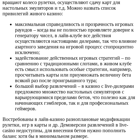
вращают колесо рулетки, осуществляют сдачу карт для
настольных эмуляторов и т.д. Можно назвать список
привилегий живого казино:
максимальная справедливость и прозрачность игровых
раундов – когда вы не полностью проявляете доверие к
генератору чисел, в лайв-клубе все действия
осуществляются настоящими дилерами, так что влияние
азартного заведения на игровой процесс стопроцентно
исключено;
задействование действенных игровых стратегий – по
сравнению с традиционными слотами, в живом клубе
есть смысл использовать особые стратегии, например,
просчитывать карты или приумножать величину бета
всякий раз после проигрышного тура;
большой выбор развлечений – в казино с live-дилерами
предложено множество настольных симуляторов с
варьирующимися пределами бетов, что полезно как для
начинающих гэмблеров, так и для професиональных
геймеров.
Востребованы в лайв-казино разноплановые модификации
рулетки, игр в карты и др. Демоверсии развлечений в live-
casino недоступны, для внесения бетов нужно пополнить
баланс хотя бы в минимальном размере.