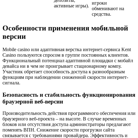
депозиты,
игроки
активные игры).
обменивают на
средства.
Особенности применения мобильной
версии
Mobile casino или адаптивная верстка интернет-сервиса Kent
Casino пользуются спросом в группе постоянных клиентов.
Функциональный потенциал адаптивной площадки с мобайл
девайса ни в чем не проигрывает стационарному компу.
Участник обретает способность доступа к разнообразным
функциям при наблюдении сниженной скорости интернет-
сигнала.
Безопасность и стабильность функционирования
браузерной веб-версии
Производительность действия программного обеспечения или
браузерного веб-проекта – на высоте. В случае временных
блоков или отсутствия доступа администраторы предлагают
поменять ВПН. Снижение скорости прогрузки сайта
связывается с требованиями провайдера. Эффективность и