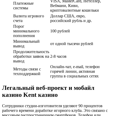
VISA, MasterCard, Нетеллер,
Платежные
Вебмани, Киви,
системы
криптовалютные кошельки
Валюта игрового
Доллар США, евро,
счета
российский рубль и др.
Порог
минимального
100 рублей
пополнения
Минимальный
от одной тысячи рублей
вывод
Продолжительность
обработки заявок на
2-8 часов
вывод
Онлайн-чат, e-mail, телефон
Методы связи с
горячей линии, активная
техподдержкой
группа в социальных сетях
Легальный веб-проект и мобайл
казино Kent казино
Сотрудники студии-изготовителя уделяют 90 процентов
рабочего времени доработке игорного клуба. Это связано с
массовым распространением смартфонов. Телефон или