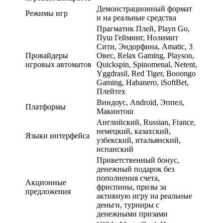
Демонстрационный формат
Режимы игр
и на реальные средства
Прагматик Плей, Playn Go,
Пуш Гейминг, Нолимит
Сити, Эндорфина, Amatic, 3
Провайдеры
Овес, Relax Gaming, Playson,
игровых автоматов
Quickspin, Spinomenal, Netent,
Yggdrasil, Red Tiger, Booongo
Gaming, Habanero, iSoftBet,
Плейтех
Виндоус, Android, Эппел,
Платформы
Макинтош
Английский, Russian, France,
немецкий, казахский,
Языки интерфейса
узбекский, итальянский,
испанский
Приветственный бонус,
денежный подарок без
пополнения счета,
Акционные
фриспины, призы за
предложения
активную игру на реальные
деньги, турниры с
денежными призами