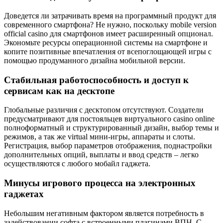
Доведется ли затрачивать время на программный продукт для
современного смартфона? Не нужно, поскольку mobile version
official casino для смартфонов имеет расширенный опционал.
Экономьте ресурсы операционной системы на смартфоне и
копите позитивные впечатления от всепоглощающей игры с
помощью продуманного дизайна мобильной версии.
Стабильная работоспособность и доступ к
сервисам как на десктопе
Глобальные различия с десктопом отсутствуют. Создатели
предусматривают для постояльцев виртуального casino online
полноформатный и структурированный дизайн, выбор темы и
режимов, а так же virtual мини-игры, аппараты и слоты.
Регистрация, выбор параметров отображения, поднастройки
дополнительных опций, выплаты и ввод средств – легко
осуществляются с любого мобайл гаджета.
Минусы игрового процесса на электронных
гаджетах
Небольшим негативным фактором является потребность в
задействовании софта с встроенными плагинами ВПН. С