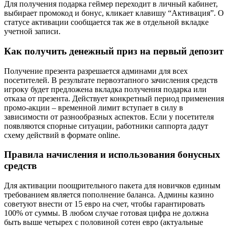
Для получения подарка геймер переходит в личный кабинет,
выбирает промокод и бонус, кликает клавишу “Активация”. О
статусе активации сообщается так же в отдельной вкладке
учетной записи.
Как получить денежный приз на первый депозит
Получение презента разрешается админами для всех
посетителей. В результате первоэтапного зачисления средств
игроку будет предложена вкладка получения подарка или
отказа от презента. Действует конкретный период применения
промо-акции – временной лимит вступает в силу в
зависимости от разнообразных аспектов. Если у посетителя
появляются спорные ситуации, работники саппорта дадут
схему действий в формате online.
Правила начисления и использования бонусных
средств
Для активации поощрительного пакета для новичков единым
требованием является пополнение баланса. Админы казино
советуют внести от 15 евро на счет, чтобы гарантировать
100% от суммы. В любом случае готовая цифра не должна
быть выше четырех с половиной сотен евро (актуальные