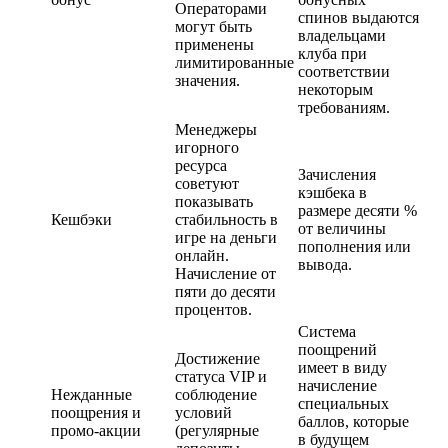
Операторами
спинов выдаются
могут быть
владельцами
применены
клуба при
лимитированные
соответствии
значения.
некоторым
требованиям.
Менеджеры
игорного
ресурса
Зачисления
советуют
кэшбека в
показывать
размере десяти %
Кешбэки
стабильность в
от величины
игре на деньги
пополнения или
онлайн.
вывода.
Начисление от
пяти до десяти
процентов.
Система
поощрений
Достижение
имеет в виду
статуса VIP и
начисление
Нежданные
соблюдение
специальных
поощрения и
условий
баллов, которые
промо-акции
(регулярные
в будущем