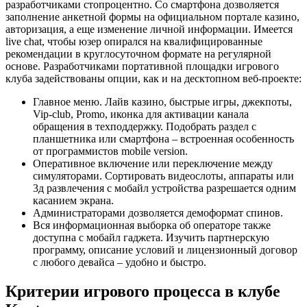
разработчиками стопроцентно. Со смартфона дозволяется
заполнение анкетной формы на официальном портале казино,
авторизация, а еще изменение личной информации. Имеется
live chat, чтобы юзер опирался на квалифицированные
рекомендации в круглосуточном формате на регулярной
основе. Разработчиками портативной площадки игрового
клуба задействованы опции, как и на десктопном веб-проекте:
Главное меню. Лайв казино, быстрые игры, джекпоты,
Vip-club, Promo, иконка для активации канала
обращения в техподдержку. Подобрать раздел с
планшетника или смартфона – встроенная особенность
от программистов mobile version.
Оперативное включение или переключение между
симуляторами. Сортировать видеослоты, аппараты или
3д развлечения с мобайл устройства разрешается одним
касанием экрана.
Администраторами дозволяется демоформат спинов.
Вся информационная выборка об операторе также
доступна с мобайл гаджета. Изучить партнерскую
программу, описание условий и лицензионный договор
с любого девайса – удобно и быстро.
Критерии игрового процесса в клубе