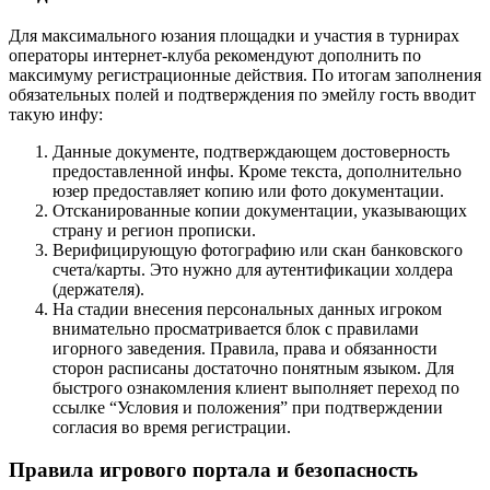
Для максимального юзания площадки и участия в турнирах
операторы интернет-клуба рекомендуют дополнить по
максимуму регистрационные действия. По итогам заполнения
обязательных полей и подтверждения по эмейлу гость вводит
такую инфу:
Данные документе, подтверждающем достоверность
предоставленной инфы. Кроме текста, дополнительно
юзер предоставляет копию или фото документации.
Отсканированные копии документации, указывающих
страну и регион прописки.
Верифицирующую фотографию или скан банковского
счета/карты. Это нужно для аутентификации холдера
(держателя).
На стадии внесения персональных данных игроком
внимательно просматривается блок с правилами
игорного заведения. Правила, права и обязанности
сторон расписаны достаточно понятным языком. Для
быстрого ознакомления клиент выполняет переход по
ссылке “Условия и положения” при подтверждении
согласия во время регистрации.
Правила игрового портала и безопасность