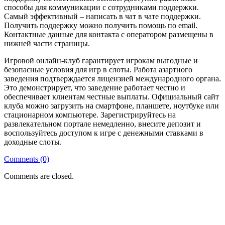
способы для коммуникации с сотрудниками поддержки.
Самый эффективный – написать в чат в чате поддержки.
Получить поддержку можно получить помощь по email.
Контактные данные для контакта с оператором размещены в
нижней части страницы.
Игровой онлайн-клуб гарантирует игрокам выгодные и
безопасные условия для игр в слоты. Работа азартного
заведения подтверждается лицензией международного органа.
Это демонстрирует, что заведение работает честно и
обеспечивает клиентам честные выплаты. Официальный сайт
клуба можно загрузить на смартфоне, планшете, ноутбуке или
стационарном компьютере. Зарегистрируйтесь на
развлекательном портале немедленно, внесите депозит и
воспользуйтесь доступом к игре с денежными ставками в
доходные слоты.
Comments (0)
Comments are closed.