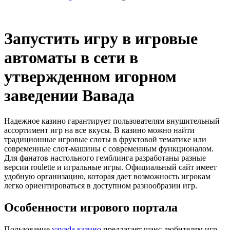
Запустить игру в игровые
автоматы в сети в
утвержденном игорном
заведении Вавада
Надежное казино гарантирует пользователям внушительный
ассортимент игр на все вкусы. В казино можно найти
традиционные игровые слоты в фруктовой тематике или
современные слот-машины с современным функционалом.
Для фанатов настольного гемблинга разработаны разные
версии roulette и игральные игры. Официальный сайт имеет
удобную организацию, которая дает возможность игрокам
легко ориентироваться в доступном разнообразии игр.
Особенности игрового портала
Пользование
vavada казино
предлагает шанс любителям игр