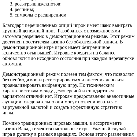
розыгрыш джекпотов;
респины;
символы с расширением.
Благодаря перечисленных опций игрок имеет шанс выиграть
крупный денежный приз. Разобраться с возможностями
автомата разрешено в демонстрационном режиме. Этот режим
доступен посетителям казино без обязательной записи. В
демонстрационной игре игрок имеет безграничное
количество отыгрышей. Игровые кредиты на балансе
обновляются до исходного состояния при каждом перезапуске
автомата.
Демонстрационный режим полезен тем фактом, что позволяет
без необходимости регистрироваться и внесения депозита
проанализировать выбранную игру. По техническим
характеристикам между демоверсией и стандартным
вариантом отличий нет. Игрокам предоставлены аналогичные
функции, следовательно они могут потренироваться с
виртуальной валютой и создать эффективную стратегию
игры.
Помимо традиционных игровых машин, в ассортименте
казино Вавада имеются настольные игры. Удачный случай –
игра в рулетку в разных вариациях. Основа этого развлечения