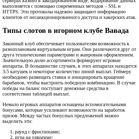
серверах казино в закодированном виде. Кодирование данных
выполняется с помощью современных методов – SSL и
HTTPS. Эти протоколы надежно защищают информацию
клиентов от несанкционированного доступа и хакерских атак.
Типы слотов в игорном клубе Вавада
Законный клуб обеспечивает пользователям возможность к
разноплановым виртуальным играм. Они различаются друг от
друга техническими параметрами и жанровым оформлением.
Значительную долю ассортимента формируют игровые
аппараты. В большинстве случаев, в этих аппаратах находится
3-5 катушек и некоторое количество линий выплат. Геймеру
необходимо размещать ставки и инициировать вращение
барабанов, чтобы выстроить победную комбинацию. В случае
победы на баланс поступает денежные средства в
соответствии таблицей выплат.
Немало игровых аппаратов оснащены вспомогательными
бонусами, которые усиливают возможности на заработок
призов. Между частых бонусных предложений можно
выделить эти:
раунд с фриспинами;
игра на удвоение;