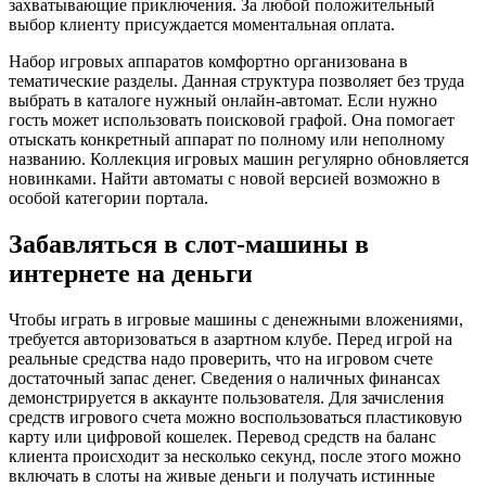
захватывающие приключения. За любой положительный
выбор клиенту присуждается моментальная оплата.
Набор игровых аппаратов комфортно организована в
тематические разделы. Данная структура позволяет без труда
выбрать в каталоге нужный онлайн-автомат. Если нужно
гость может использовать поисковой графой. Она помогает
отыскать конкретный аппарат по полному или неполному
названию. Коллекция игровых машин регулярно обновляется
новинками. Найти автоматы с новой версией возможно в
особой категории портала.
Забавляться в слот-машины в
интернете на деньги
Чтобы играть в игровые машины с денежными вложениями,
требуется авторизоваться в азартном клубе. Перед игрой на
реальные средства надо проверить, что на игровом счете
достаточный запас денег. Сведения о наличных финансах
демонстрируется в аккаунте пользователя. Для зачисления
средств игрового счета можно воспользоваться пластиковую
карту или цифровой кошелек. Перевод средств на баланс
клиента происходит за несколько секунд, после этого можно
включать в слоты на живые деньги и получать истинные