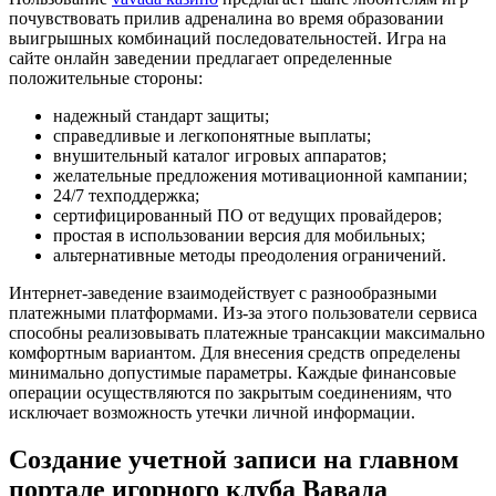
почувствовать прилив адреналина во время образовании
выигрышных комбинаций последовательностей. Игра на
сайте онлайн заведении предлагает определенные
положительные стороны:
надежный стандарт защиты;
справедливые и легкопонятные выплаты;
внушительный каталог игровых аппаратов;
желательные предложения мотивационной кампании;
24/7 техподдержка;
сертифицированный ПО от ведущих провайдеров;
простая в использовании версия для мобильных;
альтернативные методы преодоления ограничений.
Интернет-заведение взаимодействует с разнообразными
платежными платформами. Из-за этого пользователи сервиса
способны реализовывать платежные трансакции максимально
комфортным вариантом. Для внесения средств определены
минимально допустимые параметры. Каждые финансовые
операции осуществляются по закрытым соединениям, что
исключает возможность утечки личной информации.
Создание учетной записи на главном
портале игорного клуба Вавада