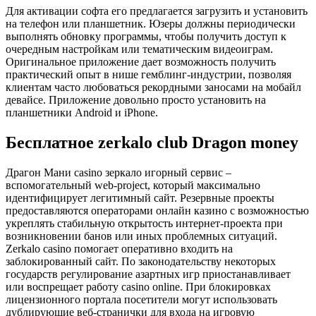
Для активации софта его предлагается загрузить и установить
на телефон или планшетник. Юзеры должны периодически
выполнять обновку программы, чтобы получить доступ к
очередным настройкам или тематическим видеоиграм.
Оригинальное приложение дает возможность получить
практический опыт в нише гемблинг-индустрии, позволяя
клиентам часто любоваться рекордными заносами на мобайл
девайсе. Приложение довольно просто установить на
планшетники Android и iPhone.
Бесплатное zerkalo club Dragon money
Драгон Мани casino зеркало игорный сервис –
вспомогательный web-project, который максимально
идентифицирует легитимный сайт. Резервные проекты
предоставляются операторами онлайн казино с возможностью
укреплять стабильную открытость интернет-проекта при
возникновении банов или иных проблемных ситуаций.
Zerkalo casino помогает оперативно входить на
заблокированный сайт. По законодательству некоторых
государств регулирование азартных игр приостанавливает
или воспрещает работу casino online. При блокировках
лицензионного портала посетители могут использовать
дублирующие веб-странички для входа на игровую