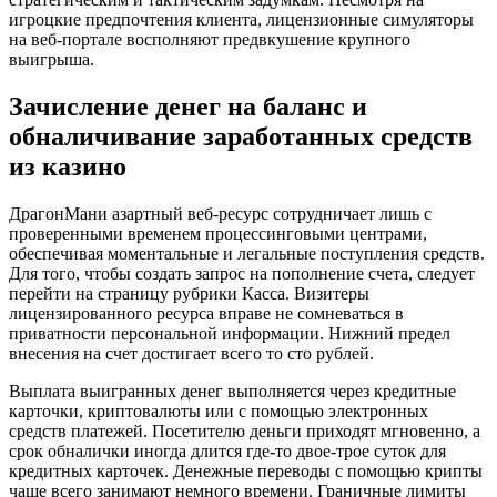
игроцкие предпочтения клиента, лицензионные симуляторы
на веб-портале восполняют предвкушение крупного
выигрыша.
Зачисление денег на баланс и
обналичивание заработанных средств
из казино
ДрагонМани азартный веб-ресурс сотрудничает лишь с
проверенными временем процессинговыми центрами,
обеспечивая моментальные и легальные поступления средств.
Для того, чтобы создать запрос на пополнение счета, следует
перейти на страницу рубрики Касса. Визитеры
лицензированного ресурса вправе не сомневаться в
приватности персональной информации. Нижний предел
внесения на счет достигает всего то сто рублей.
Выплата выигранных денег выполняется через кредитные
карточки, криптовалюты или с помощью электронных
средств платежей. Посетителю деньги приходят мгновенно, а
срок обналички иногда длится где-то двое-трое суток для
кредитных карточек. Денежные переводы с помощью крипты
чаще всего занимают немного времени. Граничные лимиты