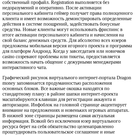
собственный профайл. Registration выполняется без
недоразумений и оперативно. После активации
персонального кабинета геймер получает права полноценного
клиента и имеет возможность демонстрировать определенные
действия в системе поощрений, задействовать бонусные
средства. Новые клиенты могут использовать фриспинс в
итоге активации персонального кабинета и начисления на
свой баланс денежных средств. Для абсолютно всех юзеров
предложены мобильная версия игорного проекта и программа
для платформ Андроид. Когда у завсегдатаев или новичков
casino созревают проблемы или тикеты, предоставляется
возможность начать общение с дежурными менеджерами
интерактивного чата.
Графический рисунок виртуального интернет-портала Dragon
money запоминается продуманностью расположения
основных блоков. Все важные окошка находятся по
стандартному плану: в районе шапки интернет-проекта
масштабируются клавиши для регистрации аккаунта и
авторизации. Инфоблок на головной странице акцентирует
внимание на предложениях и новеньких игровых аппаратах.
В нижней зоне страницы размещена самая актуальная
информация. Всякий без исключения юзер виртуального
ресурса берет на себя обязательство целенаправленно
проштудировать пользовательское соглашение и иные