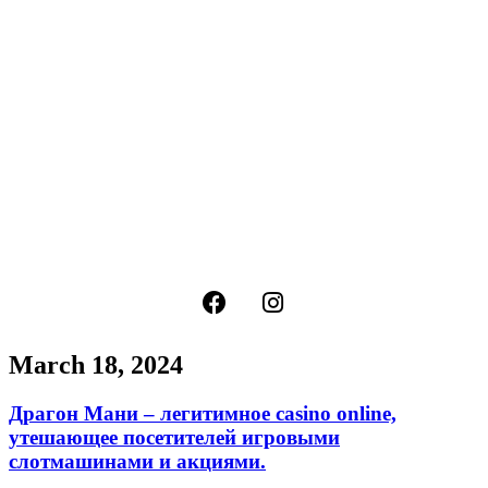
March 18, 2024
Драгон Мани – легитимное casino online,
утешающее посетителей игровыми
слотмашинами и акциями.