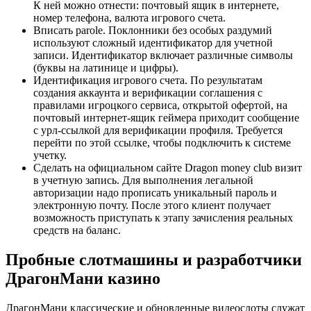
К ней можно отнести: почтовый ящик в интернете,
номер телефона, валюта игрового счета.
Вписать parole. Поклонники без особых раздумий
используют сложный идентификатор для учетной
записи. Идентификатор включает различные символы
(буквы на латинице и цифры).
Идентификация игрового счета. По результатам
создания аккаунта и верификации соглашения с
правилами игроцкого сервиса, открытой офертой, на
почтовый интернет-ящик геймера приходит сообщение
с урл-ссылкой для верификации профиля. Требуется
перейти по этой ссылке, чтобы подключить к системе
учетку.
Сделать на официальном сайте Dragon money club визит
в учетную запись. Для выполнения легальной
авторизации надо прописать уникальный пароль и
электронную почту. После этого клиент получает
возможность приступать к этапу зачисления реальных
средств на баланс.
Пробные слотмашины и разработчики
ДрагонМани казино
ДрагонМани классические и обновленные видеослоты служат