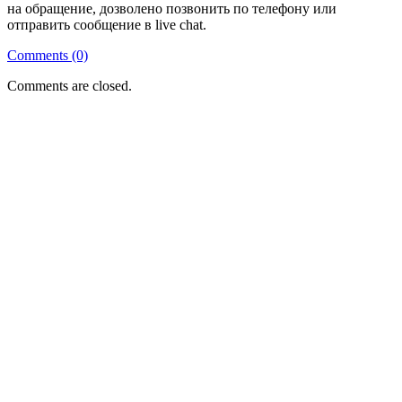
на обращение, дозволено позвонить по телефону или
отправить сообщение в live chat.
Comments (0)
Comments are closed.