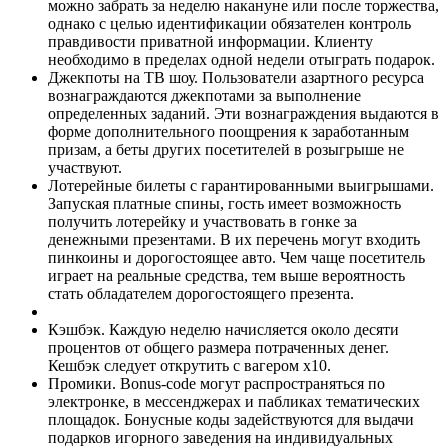
можно забрать за неделю накануне или после торжества,
однако с целью идентификации обязателен контроль
правдивости приватной информации. Клиенту
необходимо в пределах одной недели отыграть подарок.
Джекпоты на ТВ шоу. Пользователи азартного ресурса
вознаграждаются джекпотами за выполнение
определенных заданий. Эти вознаграждения выдаются в
форме дополнительного поощрения к заработанным
призам, а беты других посетителей в розыгрыше не
участвуют.
Лотерейные билеты с гарантированными выигрышами.
Запуская платные спины, гость имеет возможность
получить лотерейку и участвовать в гонке за
денежными презентами. В их перечень могут входить
пинкоины и дорогостоящее авто. Чем чаще посетитель
играет на реальные средства, тем выше вероятность
стать обладателем дорогостоящего презента.
Кэшбэк. Каждую неделю начисляется около десяти
процентов от общего размера потраченных денег.
Кешбэк следует открутить с вагером x10.
Промики. Bonus-code могут распространяться по
электронке, в мессенджерах и пабликах тематических
площадок. Бонусные коды задействуются для выдачи
подарков игорного заведения на индивидуальных