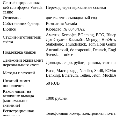
Сертифицированная
веб-платформа Vavada
Переход через зеркальные ссылки
casino
Основано
две тысячи семнадцатый год
Собственник бренда
Компания Vavada
Licence
Кюрасао, № 8048/JAZ
Аматик, Бетсофт, BGaming, BTG, Bluepr
Студии-изготовители
Дог Студио, Каламба, Меркур, НетЭнт,
софта
Stakelogic, Thunderkick, Tom Horn Gami
Английский, болгарский, Deutsch, English 
Поддежрка языков
Svenska, Turkce
Денежный эквивалент
Доллары, евро, рубли, гривны, злоты и
персонального счета
Виза, Мастеркард, Neteller, Skrill, Ю
Методы платежей
Banking, Ethereum, Tether, Jeton, MuchB
Нижний лимит
50 RUB
пополнения
Какой лимит на
величину вывода
1000 рублей
(минимальное
значение)
Регистрационная
Телефонный номер, электронная почта
процедура