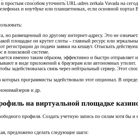
и простым способом уточнить URL-adres zerkala Vavada на сегодн
телефонах и ноутбуке или планшетниках, если основной портал 
ользовать:
са, но размещенный по другому интернет-адресу. Это не означает,
а какой площадке он крутит слоты – главный ресурс или зеркаль
 от регистрации до подачи заявки на кешаут. Отыскать действу
с в поисковой системе.
вывается именно таким образом, эффективно и быстро отправляет
ывают в виде приложений к браузерам или автономных утилит.
тобы задействовалась связь через нейтральный сервер. Этот спо
 которых программисты задействовали этот опционал. В опреде
нонимайзеров и др.
 профиль на виртуальной площадке казин
da свободного профиля. Создать учетную запись по силам хотя бы
егкая, предложено сделать следующие шаги: