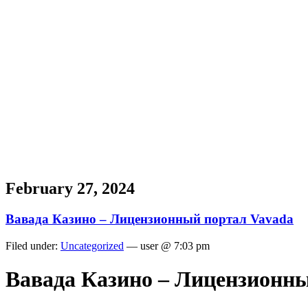
February 27, 2024
Вавада Казино – Лицензионный портал Vavada
Filed under:
Uncategorized
— user @ 7:03 pm
Вавада Казино – Лицензионны