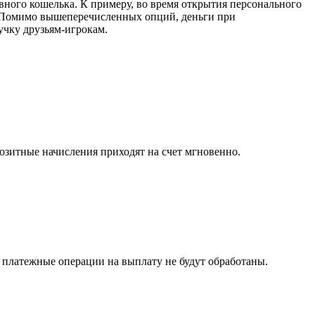
вного кошелька. К примеру, во время открытия персонального
. Помимо вышеперечисленных опций, деньги при
учку друзьям-игрокам.
озитные начисления приходят на счет мгновенно.
е платежные операции на выплату не будут обработаны.