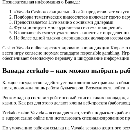
Познавательная информация о Вавада:
«Vavada Casino» официальный сайт предоставляет услуги 
Подборка тематических видеослотов включает где-то пар
Предоставляется Live-казино с живыми дилерами.
Функционирует многоуровневая система поощрений.
В tournaments смогут участвовать клиенты с определенн
Не более одной тысячи американских долларов юзеры см
Casino Vavada online зарегистрировано в юрисдикции Кюрасао и
вести игру согласно нормам стандарта responsible gambling. 
обеспечивает безопасную передачу и шифрование информации, 
Вавада zerkalo – как можно выбрать р
Каждое государство задействует эксклюзивные правила в област
поля, возможна лишь работа букмекеров. Возможность войти в
Роскомнадзор составил рейтинговый список таких площадок, а 
казино. Как раз для этого делают клоны веб-проекта (работающ
Zerkalo casino Vavada – всегда для того, чтобы подыскать раб
в support casino online или использовать специализированное 
По умолчанию рабочая ссылка на Vavada зеркало азартного ресу