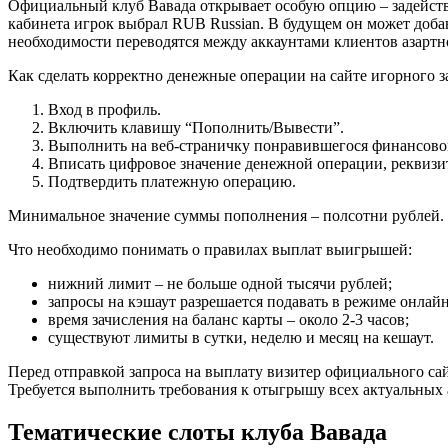
Официальный клуб Вавада открывает особую опцию – задейство
кабинета игрок выбрал RUB Russian. В будущем он может доб
необходимости переводятся между аккаунтами клиентов азартн
Как сделать корректно денежные операции на сайте игорного за
Вход в профиль.
Включить клавишу “Пополнить/Вывести”.
Выполнить на веб-страничку понравившегося финансово
Вписать цифровое значение денежной операции, реквизи
Подтвердить платежную операцию.
Минимальное значение суммы пополнения – полсотни рублей. Ко
Что необходимо понимать о правилах выплат выигрышей:
нижний лимит – не больше одной тысячи рублей;
запросы на кэшаут разрешается подавать в режиме онлайн
время зачисления на баланс карты – около 2-3 часов;
существуют лимиты в сутки, неделю и месяц на кешаут.
Перед отправкой запроса на выплату визитер официального сай
Требуется выполнить требования к отыгрышу всех актуальных 
Тематические слоты клуба Вавада