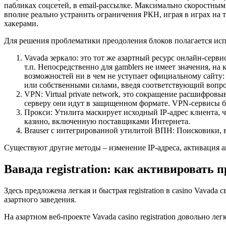
пабликах соцсетей, в email-рассылке. Максимально скоростным 
вполне реально устранить ограничения РКН, играя в играх на 
хакерами.
Для решения проблематики преодоления блоков полагается исп
Vavada зеркало: это тот же азартный ресурс онлайн-серви
т.п. Непосредственно для gamblers не имеет значения, н
возможностей ни в чем не уступает официальному сайту:
или собственными силами, введя соответствующий вопро
VPN: Virtual private network, это сокращение расшифро
серверу они идут в защищенном формате. VPN-сервисы б
Прокси: Утилита маскирует исходный IP-адрес клиента, ч
казино, включенную поставщиками Интернета.
Brauser с интегрированной утилитой ВПН: Поисковики, в
Существуют другие методы – изменение IP-адреса, активация а
Вавада registration: как активировать
Здесь предложена легкая и быстрая registration в casino Vava
азартного заведения.
На азартном веб-проекте Vavada casino registration довольно л