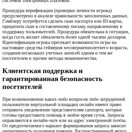
системой электронных платежей.
Процедура верификации (проверки личности игрока)
предусмотрено в анализе правильности заполненных данных.
Гэмблеру потребуется сделать скан паспорта или ID-карты,
прицепить скан к составленному письму, направленному в
поддержку пользователей. Процедура обязательна в ситуации,
когда гость желает обналичить более одной тысячи долларов.
Идентификация игрока пресекает возможности игры на
настоящие средства геймеров несовершеннолетнего возраста,
создания нескольких учетных записей одним и тем же
посетителем и прочие методы мошенинчества.
Клиентская поддержка и
гарантированная безопасность
посетителей
При возникновении каких-либо вопросов либо затруднений
пользователи виртуальной площадки онлайн имеют право
отправить уведомление представителям саппорта, которые
готовы предоставить помощь в любое время суток. Запросы
оправляются в онлайн-чате или на адрес электронной почты.
От предпочитаемого вариант формирования запроса зависит
оперативность получения помощи. Распространенный метод