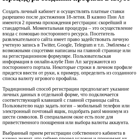
Создать личный кабинет и осуществлять платные ставки
разрешено после достижения 18-летия. В казино Пин Ап
имеются 2 приема прохождения регстрации: скорейший и
стандартный. Моментальная процедура – это осуществление
входа с помощью постороннего ресурса. Посетитель
развлекательного сайта имеет право задействовать личную
учетную запись в Twitter, Google, Telegram и т.п. Эмблемы с
возможными соцсетями написаны на главной странице или
на регистрационном формуляре. Пользовательская
информация в онлайн-клубе Пин Ап загружаются из
постороннего портала. Некоторые строки в личном профиле
придется ввести от руки, к примеру, определить из созданного
списка валюту игрового профайла.
Традиционный способ регистрации предполагает указание
личных данных в отдельной форме, что подключается
соответствующей клавишей с главной страницы сайта.
Пользователю надо задать логин – мобильный телефон или
электронный почтовый ящик, подобрать parol минимум из
шести символов. В специальном окне есть поле для
приветственного поощрения или выбора валюты аккаунта.
Выбранный прием регистрации собственного кабинета в
казино значит, что геймер прочел условия и принимает их.