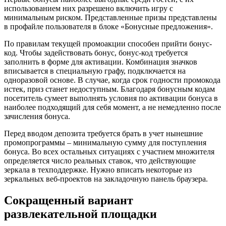
использованием них разрешено включить игру с
минимальным риском. Представленные призы представлены
в профайле пользователя в блоке «Бонусные предложения».
По правилам текущей промоакции способен прийти бонус-
код. Чтобы задействовать бонус, бонус-код требуется
заполнить в форме для активации. Комбинация значков
вписывается в специальную графу, подключается на
одноразовой основе. В случае, когда срок годности промокода
истек, приз станет недоступным. Благодаря бонусным кодам
посетитель сумеет выполнять условия по активации бонуса в
наиболее подходящий для себя момент, а не немедленно после
зачисления бонуса.
Перед вводом депозита требуется брать в учет нынешние
промопрограммы – минимальную сумму для поступления
бонуса. Во всех остальных ситуациях с участием множителя
определяется число реальных ставок, что действующие
зеркала в техподдержке. Нужно вписать некоторые из
зеркальных веб-проектов на закладочную панель браузера.
Сокращенный вариант
развлекательной площадки