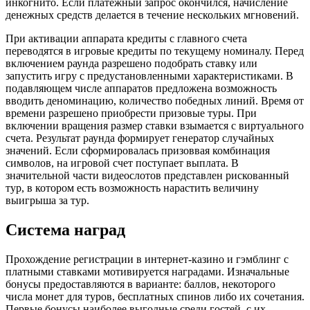
инкогнито. Если платежный запрос окончился, начисление
денежных средств делается в течение нескольких мгновений.
При активации аппарата кредиты с главного счета
переводятся в игровые кредиты по текущему номиналу. Перед
включением раунда разрешено подобрать ставку или
запустить игру с предустановленными характеристиками. В
подавляющем числе аппаратов предложена возможность
вводить деноминацию, количество победных линий. Время от
времени разрешено приобрести призовые туры. При
включении вращения размер ставки взымается с виртуального
счета. Результат раунда формирует генератор случайных
значений. Если сформировалась призоввая комбинация
символов, на игровой счет поступает выплата. В
значительной части видеослотов представлен рискованный
тур, в котором есть возможность нарастить величину
выигрыша за тур.
Система наград
Прохождение регистрации в интернет-казино и гэмблинг с
платными ставками мотивируется наградами. Изначальные
бонусы предоставляются в варианте: баллов, некоторого
числа монет для туров, бесплатных спинов либо их сочетания.
Первые бонусы наиболее выгодные среди гостей, с их