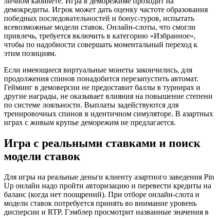
личном кабинете. Игра в деморежиме проходит на
демокредиты. Игрок может дать оценку частоте образования
победных последовательностей и бонус-туров, испытать
всевозможные модели ставок. Онлайн-слоты, что смогли
привлечь, требуется включить в категорию «Избранное»,
чтобы по надобности совершать моментальный переход к
этим позициям.
Если имеющиеся виртуальные монеты закончились, для
продолжения спинов понадобится перезапустить автомат.
Гейминг в демоверсии не предоставит баллы в турнирах и
другие награды, не оказывает влияния на повышение степени
по системе лояльности. Выплаты задействуются для
тренировочных спинов в идентичном симуляторе. В азартных
играх с живым крупье деморежим не предлагается.
Игра с реальными ставками и поиск
модели ставок
Для игры на реальные деньги клиенту азартного заведения Pin
Up онлайн надо пройти авторизацию и перевести кредиты на
баланс (когда нет поощрений). При отборе онлайн-слота и
модели ставок потребуется принять во внимание уровень
дисперсии и RTP. Гэмблер просмотрит названные значения в