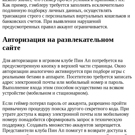
Как пример, гэмблеру требуется заполнять исключительно
подлинную подборку личных данных, осуществлять
транзакции строго с персональных виртуальных кошельков и
банковских счетов. При выявлении нарушений
предусмотренных правил аккаунт ограничивается.
Авторизация на развлекательном
сайте
Для авторизации в игровом клубе Пин Ап потребуется на
предусмотренную кнопку в верхней части страницы. Окно
авторизации аналогично активируется при подборе игры с
реальными бетами в аппарате. Посетителю требуется записать
адрес электронной почты или мобильный номер и пароль.
Выполнение входа этим способом осуществимо на всяком
устройстве (мобильном и стационарном).
Если геймер потерял пароль от аккаунта, разрешено пройти
привычную процедуру поиска другого секретного кода. При
утрате доступа к ящику электронной почты или мобильному
номеру понадобится сформировать запрос в техническую
поддержку. Создавать множество аккаунтов запрещается.
Представители клуба Пин Ап помогут в возврате доступа к