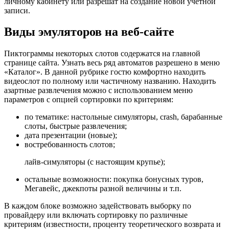
личному кабинету или разрешат на создание новой учетной
записи.
Виды эмуляторов на веб-сайте
Пиктограммы некоторых слотов содержатся на главной
странице сайта. Узнать весь ряд автоматов разрешено в меню
«Каталог». В данной рубрике гостю комфортно находить
видеослот по полному или частичному названию. Находить
азартные развлечения можно с использованием меню
параметров с опцией сортировки по критериям:
по тематике: настольные симуляторы, crash, барабанные
слоты, быстрые развлечения;
дата презентации (новые);
востребованность слотов;
лайв-симуляторы (с настоящим крупье);
остальные возможности: покупка бонусных туров,
Мегавейс, джекпоты разной величины и т.п.
В каждом блоке возможно задействовать выборку по
провайдеру или включать сортировку по различные
критериям (известности, проценту теоретического возврата и